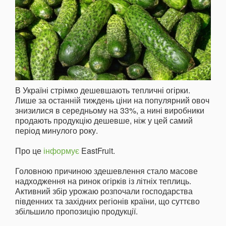
В Україні стрімко дешевшають тепличні огірки.
Лише за останній тиждень ціни на популярний овоч
знизилися в середньому на 33%, а нині виробники
продають продукцію дешевше, ніж у цей самий
період минулого року.
Про це
інформує
EastFruit.
Головною причиною здешевлення стало масове
надходження на ринок огірків із літніх теплиць.
Активний збір урожаю розпочали господарства
південних та західних регіонів країни, що суттєво
збільшило пропозицію продукції.