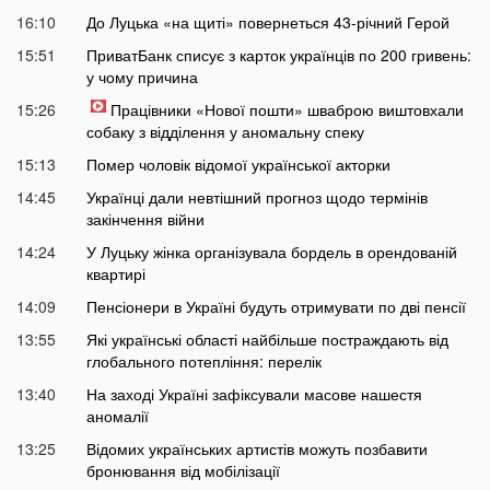
16:10
До Луцька «на щиті» повернеться 43-річний Герой
15:51
ПриватБанк списує з карток українців по 200 гривень:
у чому причина
15:26
Працівники «Нової пошти» шваброю виштовхали
собаку з відділення у аномальну спеку
15:13
Помер чоловік відомої української акторки
14:45
Українці дали невтішний прогноз щодо термінів
закінчення війни
14:24
У Луцьку жінка організувала бордель в орендованій
квартирі
14:09
Пенсіонери в Україні будуть отримувати по дві пенсії
13:55
Які українські області найбільше постраждають від
глобального потепління: перелік
13:40
На заході Україні зафіксували масове нашестя
аномалії
13:25
Відомих українських артистів можуть позбавити
бронювання від мобілізації