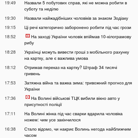
19:49
Назвали 5 побутових справ, які не можна робити в
суботу та неділю
19:30
Назвали найжадібніших чоловіків за знаком Зодіаку
19:15
Ці речі категорично заборонено робити під час грози
18:52
На заході України чоловік впіймав 10-кілограмову
рибу
18:28
Українці можуть вивести гроші з мобільного рахунку
на картку, але є важлива умова
18:12
Отримав переказ на картку? Штраф 34 тисячі
гривень
17:53
Затяжна війна та важка зима: тривожний прогноз для
України
17:36
На Волині військові ТЦК вибили вікно авто у
присутності поліції
17:11
На Волині жінка під час сварки вдарила чоловіка
ножем: чим усе закінчилося
16:38
Стало відомо, чи накриє Волинь негода найближчим
часом