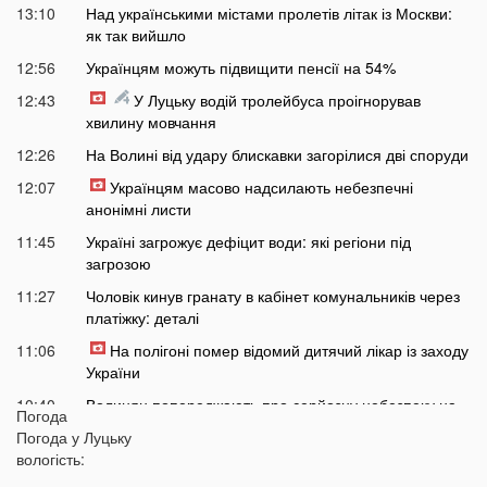
13:10
Над українськими містами пролетів літак із Москви:
як так вийшло
12:56
Українцям можуть підвищити пенсії на 54%
12:43
У Луцьку водій тролейбуса проігнорував
хвилину мовчання
12:26
На Волині від удару блискавки загорілися дві споруди
12:07
Українцям масово надсилають небезпечні
анонімні листи
11:45
Україні загрожує дефіцит води: які регіони під
загрозою
11:27
Чоловік кинув гранату в кабінет комунальників через
платіжку: деталі
11:06
На полігоні помер відомий дитячий лікар із заходу
України
10:40
Волинян попереджають про серйозну небезпеку на
Погода
трасі біля Луцька
Погода у
Луцьку
10:15
вологість:
На Волині негода наробила лиха: показали
наслідки