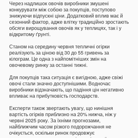
Через надлишок овочів виробники змушені
конкурувати між собою за покупців, поступово
знижуючи відпускні ціни. Додатковий вплив має й
сезонний фактор, адже влітку традиційно зростають
обсяги вирощування овочів як у теплицях, так і у
відкритому ґрунті.
Станом на середину червня тепличні огірки
реалізують за ціною від 30 до 55 гривень за
кілограм. Це одна з найпомітніших змін на
овочевому ринку за останні тижні.
Для покупців така ситуація є вигідною, адже свіжі
овочі стали значно доступнішими. Водночас
виробники відзначають, що падіння цін негативно
впливає на прибутковість господарств.
Експерти також звертають увагу, що нинішня
вартість огірків приблизно на 20% нижча, ніж у
червні 2025 року. За їхніми прогнозами,
найближчим часом різкого подорожчання не
очікується, оскільки ринок продовжує