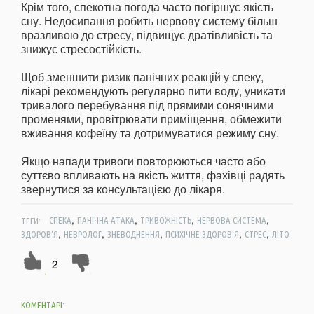
Крім того, спекотна погода часто погіршує якість
сну. Недосипання робить нервову систему більш
вразливою до стресу, підвищує дратівливість та
знижує стресостійкість.
Щоб зменшити ризик панічних реакцій у спеку,
лікарі рекомендують регулярно пити воду, уникати
тривалого перебування під прямими сонячними
променями, провітрювати приміщення, обмежити
вживання кофеїну та дотримуватися режиму сну.
Якщо напади тривоги повторюються часто або
суттєво впливають на якість життя, фахівці радять
звернутися за консультацією до лікаря.
,
,
,
,
ТЕГИ:
СПЕКА
ПАНІЧНА АТАКА
ТРИВОЖНІСТЬ
НЕРВОВА СИСТЕМА
,
,
,
,
,
ЗДОРОВ'Я
НЕВРОЛОГ
ЗНЕВОДНЕННЯ
ПСИХІЧНЕ ЗДОРОВ'Я
СТРЕС
ЛІТО
2
КОМЕНТАРІ: