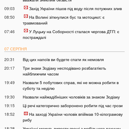
09:03
Захід України пішов під воду після потужних злив
08:50
На Волині зіткнулися бус та мотоцикл: є
травмований
07:46
У Луцьку на Соборності сталася чергова ДТП: є
постраждалі
07 СЕРПНЯ
20:31
Від цих напоїв ви будете спати як немовля
20:17
Три знаки Зодіаку несподівано розбагатіють
найближчим часом
19:49
Назвали 5 побутових справ, які не можна робити в
суботу та неділю
19:30
Назвали найжадібніших чоловіків за знаком Зодіаку
19:15
Ці речі категорично заборонено робити під час грози
18:52
На заході України чоловік впіймав 10-кілограмову
рибу
18:28
Українці можуть вивести гроші з мобільного рахунку