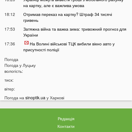
на картку, але є важлива умова
18:12
Отримав переказ на картку? Штраф 34 тисячі
гривень
17:53
Затяжна війна та важка зима: тривожний прогноз для
України
17:36
На Волині військові ТЦК вибили вікно авто у
присутності поліції
17:11
На Волині жінка під час сварки вдарила чоловіка
Погода
ножем: чим усе закінчилося
Погода у
Луцьку
вологість:
16:38
Стало відомо, чи накриє Волинь негода найближчим
часом
тиск:
16:10
До Луцька «на щиті» повернеться 43-річний Герой
вітер:
15:51
ПриватБанк списує з карток українців по 200 гривень:
Погода на
sinoptik.ua
у Харкові
у чому причина
15:26
Працівники «Нової пошти» шваброю виштовхали
собаку з відділення у аномальну спеку
Редакція
15:13
Помер чоловік відомої української акторки
Контакти