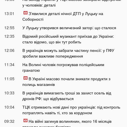
у чоловіків: деталі
13:01
Зʼявилися деталі нічної ДТП у Луцьку на
Соборності
12:55
У Луцьку утворився величезний затор: що сталося
12:35
Відомий російський музикант приїхав до України:
стало відомо, що він тут робить
12:06
В українців можуть забрати частину пенсії: у ПФУ
зробили важливе попередження
11:34
На Волині чоловік погрожував поліцейським
гранатою
11:05
В Україні масово почали зникати продукти з
полиць магазинів
10:33
В українців вимагають гроші за захист осель від
дронів РФ: що відбувається
10:04
ТЦК отримають нові дані про українців: під контроль
потраплять навіть ті, хто за кордоном
09:32
На війні загинув волинянин, якого 16 місяців
вважали зниклим безвісти