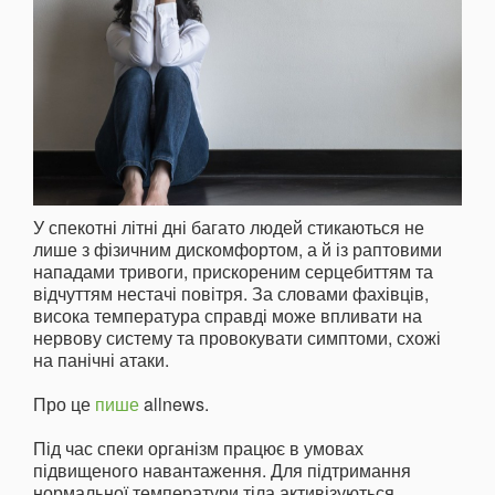
У спекотні літні дні багато людей стикаються не
лише з фізичним дискомфортом, а й із раптовими
нападами тривоги, прискореним серцебиттям та
відчуттям нестачі повітря. За словами фахівців,
висока температура справді може впливати на
нервову систему та провокувати симптоми, схожі
на панічні атаки.
Про це
пише
allnews.
Під час спеки організм працює в умовах
підвищеного навантаження. Для підтримання
нормальної температури тіла активізуються