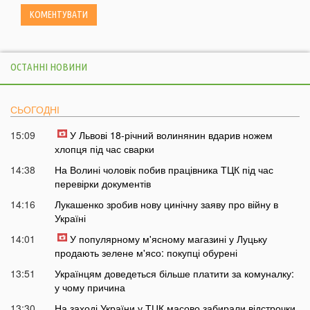
ОСТАННІ НОВИНИ
СЬОГОДНІ
15:09
У Львові 18-річний волинянин вдарив ножем
хлопця під час сварки
14:38
На Волині чоловік побив працівника ТЦК під час
перевірки документів
14:16
Лукашенко зробив нову цинічну заяву про війну в
Україні
14:01
У популярному м'ясному магазині у Луцьку
продають зелене м'ясо: покупці обурені
13:51
Українцям доведеться більше платити за комуналку:
у чому причина
13:30
На заході України у ТЦК масово забирали відстрочки