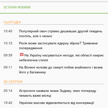
ОСТАННІ НОВИНИ
СЬОГОДНІ
10:40
Популярний овоч стрімко дешевшає другий тиждень
поспіль, але є нюанс
10:12
Росія може застосувати ядерну зброю? Тривожне
попередження
09:39
На Україну насувається негода: які області накриє
небезпечна стихія
09:11
На Волині чоловік до смерті побив знайомого і возив
його у багажнику
08 СЕРПНЯ
20:14
Астрологи назвали знаки Зодіаку, яких попереду
чекають важкі місяці
19:42
Українки масово відмовляються від консервації