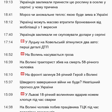
19:13
Українців закликали принести цю рослину в оселю у
серпні: у чому причина
18:41
Мороз чи аномальне тепло: якою буде зима в Україні
18:12
Українці можуть масово втратити бронювання від
мобілізації з 1 вересня
17:40
Українців закликали не скуповувати долари у серпні
17:14
У Луцьку на Ковельській зіткнулися два авто:
перші деталі ДТП
16:52
На Волинь насувається гроза
16:39
На Волині тракторист збив на смерть 58-річного
чоловіка
16:10
На фронті загинув 34-річний Герой з Волині
15:37
Швидкого завершення війни не буде? Невтішний
прогноз для України
15:09
У Львові 18-річний волинянин вдарив ножем
хлопця під час сварки
14:38
На Волині чоловік побив працівника ТЦК під час
перевірки документів