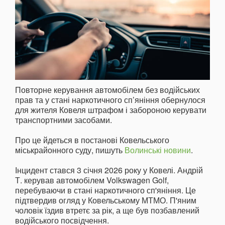
Повторне керування автомобілем без водійських
прав та у стані наркотичного сп’яніння обернулося
для жителя Ковеля штрафом і забороною керувати
транспортними засобами.
Про це йдеться в постанові Ковельського
міськрайонного суду, пишуть
Волинські новини
.
Інцидент стався 3 січня 2026 року у Ковелі. Андрій
Т. керував автомобілем Volkswagen Golf,
перебуваючи в стані наркотичного сп'яніння. Це
підтвердив огляд у Ковельському МТМО. П'яним
чоловік їздив втретє за рік, а ще був позбавлений
водійського посвідчення.