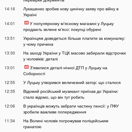
14:16
Лукашенко зробив нову цинічну заяву про війну в
Україні
14:01
У популярному м'ясному магазині у Луцьку
продають зелене м'ясо: покупці обурені
13:51
Українцям доведеться більше платити за комуналку:
у чому причина
13:30
На заході України у ТЦК масово забирали відстрочки
у чоловіків: деталі
13:01
Зʼявилися деталі нічної ДТП у Луцьку на
Соборності
12:55
У Луцьку утворився величезний затор: що сталося
12:35
Відомий російський музикант приїхав до України:
стало відомо, що він тут робить
12:06
В українців можуть забрати частину пенсії: у ПФУ
зробили важливе попередження
11:34
На Волині чоловік погрожував поліцейським
гранатою