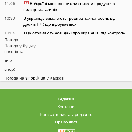
11:05
В Україні масово почали зникати продукти з
полиць магазинів
10:33
В українців вимагають гроші за захист осель від
дронів РФ: що відбувається
10:04
ТЦК отримають нові дані про українців: під контроль
потраплять навіть ті, хто за кордоном
Погода
Погода у
Луцьку
09:32
На війні загинув волинянин, якого 16 місяців
вологість:
вважали зниклим безвісти
тиск:
09:03
Захід України пішов під воду після потужних злив
вітер:
08:50
На Волині зіткнулися бус та мотоцикл: є
травмований
Погода на
sinoptik.ua
у Харкові
07:46
У Луцьку на Соборності сталася чергова ДТП: є
постраждалі
Редакція
07 СЕРПНЯ
Контакти
Написати листа у редакцію
20:31
Від цих напоїв ви будете спати як немовля
Прайс-лист
20:17
Три знаки Зодіаку несподівано розбагатіють
найближчим часом