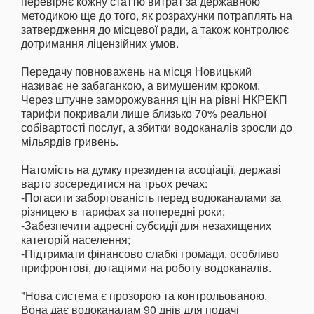
перевіряє кожну статтю витрат за державною
методикою ще до того, як розрахунки потраплять на
затвердження до місцевої ради, а також контролює
дотримання ліцензійних умов.
Передачу повноважень на місця Новицький
називає не забаганкою, а вимушеним кроком.
Через штучне заморожування цін на рівні НКРЕКП
тарифи покривали лише близько 70% реальної
собівартості послуг, а збитки водоканалів зросли до
мільярдів гривень.
Натомість на думку президента асоціації, державі
варто зосередитися на трьох речах:
-Погасити заборгованість перед водоканалами за
різницею в тарифах за попередні роки;
-Забезпечити адресні субсидії для незахищених
категорій населення;
-Підтримати фінансово слабкі громади, особливо
прифронтові, дотаціями на роботу водоканалів.
"Нова система є прозорою та контрольованою.
Вона дає водоканалам 90 днів для подачі