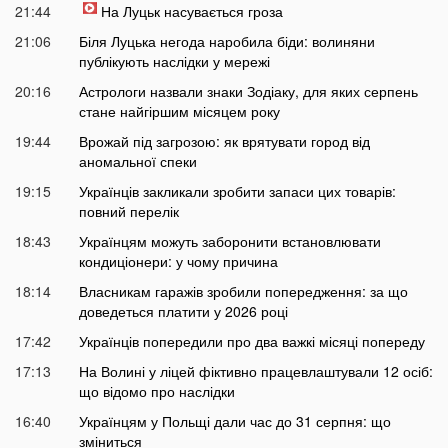
21:44
На Луцьк насувається гроза
21:06
Біля Луцька негода наробила біди: волиняни
публікують наслідки у мережі
20:16
Астрологи назвали знаки Зодіаку, для яких серпень
стане найгіршим місяцем року
19:44
Врожай під загрозою: як врятувати город від
аномальної спеки
19:15
Українців закликали зробити запаси цих товарів:
повний перелік
18:43
Українцям можуть заборонити встановлювати
кондиціонери: у чому причина
18:14
Власникам гаражів зробили попередження: за що
доведеться платити у 2026 році
17:42
Українців попередили про два важкі місяці попереду
17:13
На Волині у ліцей фіктивно працевлаштували 12 осіб:
що відомо про наслідки
16:40
Українцям у Польщі дали час до 31 серпня: що
зміниться