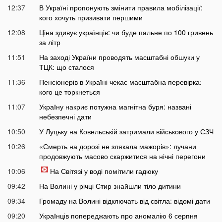
12:37
В Україні пропонують змінити правила мобілізації:
кого хочуть призивати першими
12:08
Ціна здивує українців: чи буде пальне по 100 гривень
за літр
11:51
На заході України проводять масштабні обшуки у
ТЦК: що сталося
11:36
Пенсіонерів в Україні чекає масштабна перевірка:
кого це торкнеться
11:07
Україну накриє потужна магнітна буря: названі
небезпечні дати
10:50
У Луцьку на Ковельській затримали військового у СЗЧ
10:26
«Смерть на дорозі не злякала мажорів»: лучани
продовжують масово скаржитися на нічні перегони
10:06
На Світязі у воді помітили гадюку
09:42
На Волині у річці Стир знайшли тіло дитини
09:34
Громаду на Волині відключать від світла: відомі дати
09:20
Українців попереджають про аномалію 6 серпня