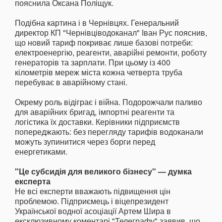
пояснила Оксана Поліщук.
Подібна картина і в Чернівцях. Генеральний
директор КП "Чернівціводоканал" Іван Рус пояснив,
що новий тариф покриває лише базові потреби:
електроенергію, реагенти, аварійні ремонти, роботу
генераторів та зарплати. При цьому із 400
кілометрів мереж міста кожна четверта труба
перебуває в аварійному стані.
Окрему роль відіграє і війна. Подорожчали паливо
для аварійних бригад, імпортні реагенти та
логістика їх доставки. Керівники підприємств
попереджають: без перегляду тарифів водоканали
можуть зупинитися через борги перед
енергетиками.
"Це субсидія для великого бізнесу" — думка
експерта
Не всі експерти вважають підвищення цін
проблемою. Підприємець і віцепрезидент
Української водної асоціації Артем Шира в
ексклюзивному коментарі "Телеграфу" заявив, що