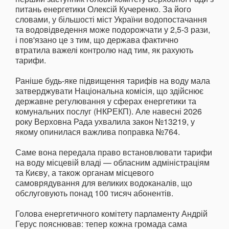
питань енергетики Олексій Кучеренко. За його
словами, у більшості міст України водопостачання
та водовідведення може подорожчати у 2,5-3 рази,
і пов'язано це з тим, що держава фактично
втратила важелі контролю над тим, як рахують
тарифи.
Раніше будь-яке підвищення тарифів на воду мала
затверджувати Національна комісія, що здійснює
державне регулювання у сферах енергетики та
комунальних послуг (НКРЕКП). Але навесні 2026
року Верховна Рада ухвалила закон №13219, у
якому опинилася важлива поправка №764.
Саме вона передала право встановлювати тарифи
на воду місцевій владі — обласним адміністраціям
та Києву, а також органам місцевого
самоврядування для великих водоканалів, що
обслуговують понад 100 тисяч абонентів.
Голова енергетичного комітету парламенту Андрій
Герус пояснював: тепер кожна громада сама