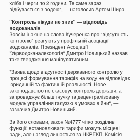
хліба і черги по 2 години. Те саме зараз
відбувається з водою", — наголосив Артем Шира.
"Контроль нікуди не зник" — відповідь
водоканалів
Зовсім інакше на слова Кучеренка про "відсутність
контролю" реагують у профільній асоціації
водоканалів. Президент Асоціації
"Укрводоканалекологія" Дмитро Новицький назвав
таке твердження маніпулятивним.
"Заява щодо відсутності державного контролю у
процесі формування тарифів на воду не відповідає
юридичній та фактичній реальності. Нове
законодавство не скасовує контроль держави, а
запроваджує більш гнучку та децентралізовану
модель управління галуззю в умовах війни", —
зазначив Дмитро Новицький.
За його словами, закон №4777 чітко розділив
функції: встановлювати тарифи можуть місцеві
ради, але нагляд лишається за НКРЕКП. Комісія