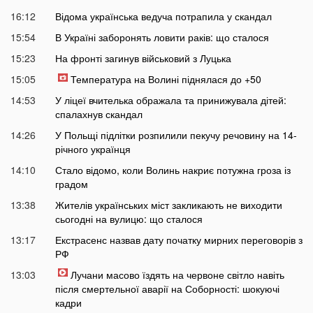
16:12
Відома українська ведуча потрапила у скандал
15:54
В Україні заборонять ловити раків: що сталося
15:23
На фронті загинув військовий з Луцька
15:05
Температура на Волині піднялася до +50
14:53
У ліцеї вчителька ображала та принижувала дітей:
спалахнув скандал
14:26
У Польщі підлітки розпилили пекучу речовину на 14-
річного українця
14:10
Стало відомо, коли Волинь накриє потужна гроза із
градом
13:38
Жителів українських міст закликають не виходити
сьогодні на вулицю: що сталося
13:17
Екстрасенс назвав дату початку мирних переговорів з
РФ
13:03
Лучани масово їздять на червоне світло навіть
після смертельної аварії на Соборності: шокуючі
кадри