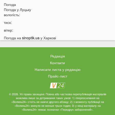
09:05
Погода
На Волині підтвердили загибель Героя, який рік
Погода у
Луцьку
вважався зниклим безвісти
вологість:
05 СЕРПНЯ
тиск:
21:32
У Луцьку зафіксували аномалію
вітер:
20:21
Ці продукти потрібно викинути через 48 годин: вони
Погода на
sinoptik.ua
у Харкові
можуть бути небезпечними
19:51
Одну категорію людей закликали щодня пити каву:
кого це стосується
Редакція
19:20
Що категорично заборонено робити на Яблучний
Контакти
Спас: повний перелік
Написати листа у редакцію
18:40
Водіїв в Україні можуть оштрафувати на 1190 гривень
Прайс-лист
за одну дрібницю
18:09
На Волині рясно ростуть маслюки: показали
місце, де шукати гриби
© 2026. Усі права захищені. Повна або часткова перепублікація матеріалів
можлива лише за дотримання таких умов: 1) гіперпосилання на
17:38
Деякі продукти можуть зникнути з полиць магазинів:
«Волинь24» стоїть не нижче другого абзацу; 2) з моменту публікації на
«Волинь24» минуло не менше трьох годин; 3) у кінці матеріалу на
які міста під загрозою
«Волинь24» немає позначки «Передрук заборонений».
17:07
На заході України працівник ТЦК прикував чоловіка