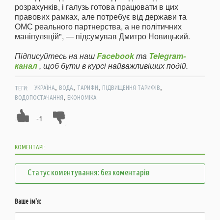
розрахунків, і галузь готова працювати в цих
правових рамках, але потребує від держави та
ОМС реального партнерства, а не політичних
маніпуляцій", — підсумував Дмитро Новицький.
Підписуйтесь на наш
Facebook
та
Telegram-
канал
, щоб бути в курсі найважливіших подій.
,
,
,
,
ТЕГИ:
УКРАЇНА
ВОДА
ТАРИФИ
ПІДВИЩЕННЯ ТАРИФІВ
,
ВОДОПОСТАЧАННЯ
ЕКОНОМІКА
-1
КОМЕНТАРІ:
Статус коментування: без коментарів
Ваше ім'я: