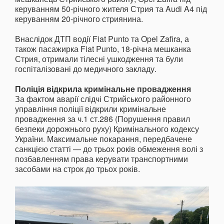
керуванням 50-річного жителя Стрия та Audi A4 під
керуванням 20-річного стриянина.
Внаслідок ДТП водії Fiat Punto та Opel Zafira, а
також пасажирка Fiat Punto, 18-річна мешканка
Стрия, отримали тілесні ушкодження та були
госпіталізовані до медичного закладу.
Поліція відкрила кримінальне провадження
За фактом аварії слідчі Стрийського районного
управління поліції відкрили кримінальне
провадження за ч.1 ст.286 (Порушення правил
безпеки дорожнього руху) Кримінального кодексу
України. Максимальне покарання, передбачене
санкцією статті — до трьох років обмеження волі з
позбавленням права керувати транспортними
засобами на строк до трьох років.