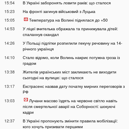
15:54
В Україні заборонять ловити раків: що сталося
15:23
На фронті загинув військовий з Луцька
15:05
Температура на Волині піднялася до +50
14:53
У ліцеї вчителька ображала та принижувала дітей:
спалахнув скандал
14:26
У Польщі підлітки розпилили пекучу речовину на 14-
річного українця
14:10
Стало відомо, коли Волинь накриє потужна гроза із
градом
13:38
Жителів українських міст закликають не виходити
сьогодні на вулицю: що сталося
13:17
Екстрасенс назвав дату початку мирних переговорів з
РФ
13:03
Лучани масово їздять на червоне світло навіть
після смертельної аварії на Соборності: шокуючі
кадри
12:37
В Україні пропонують змінити правила мобілізації:
кого хочуть призивати першими