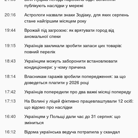
публікують наслідки у мережі
20:16
Астрологи назвали знаки Зодіаку, для яких серпень
стане найгіршим місяцем року
19:44
Врожай під загрозою: як врятувати город від
аномальної спеки
19:15
Українців закликали зробити запаси цих товарів:
повний перелік
18:43
Українцям можуть заборонити встановлювати
кондиціонери: у чому причина
18:14
Власникам гаражів зробили попередження: за що
доведеться платити у 2026 році
17:42
Українців попередили про два важкі місяці попереду
17:13
На Волині у ліцей фіктивно працевлаштували 12 осіб:
що відомо про наслідки
16:40
Українцям у Польщі дали час до 31 серпня: що
зміниться
16:12
Відома українська ведуча потрапила у скандал