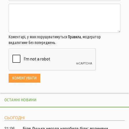
Коментарі, у яких порушуватимуться
Правила
, модератор
видалятиме без попереджень.
ОСТАННІ НОВИНИ
СЬОГОДНІ
21:06
Біля Луцька негода наробила біди: волиняни