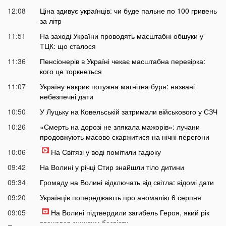
12:08
Ціна здивує українців: чи буде пальне по 100 гривень
за літр
11:51
На заході України проводять масштабні обшуки у
ТЦК: що сталося
11:36
Пенсіонерів в Україні чекає масштабна перевірка:
кого це торкнеться
11:07
Україну накриє потужна магнітна буря: названі
небезпечні дати
10:50
У Луцьку на Ковельській затримали військового у СЗЧ
10:26
«Смерть на дорозі не злякала мажорів»: лучани
продовжують масово скаржитися на нічні перегони
10:06
На Світязі у воді помітили гадюку
09:42
На Волині у річці Стир знайшли тіло дитини
09:34
Громаду на Волині відключать від світла: відомі дати
09:20
Українців попереджають про аномалію 6 серпня
09:05
На Волині підтвердили загибель Героя, який рік
вважався зниклим безвісти