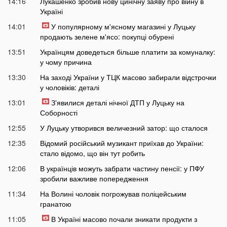
14:16
Лукашенко зробив нову цинічну заяву про війну в
Україні
14:01
У популярному м'ясному магазині у Луцьку
продають зелене м'ясо: покупці обурені
13:51
Українцям доведеться більше платити за комуналку:
у чому причина
13:30
На заході України у ТЦК масово забирали відстрочки
у чоловіків: деталі
13:01
Зʼявилися деталі нічної ДТП у Луцьку на
Соборності
12:55
У Луцьку утворився величезний затор: що сталося
12:35
Відомий російський музикант приїхав до України:
стало відомо, що він тут робить
12:06
В українців можуть забрати частину пенсії: у ПФУ
зробили важливе попередження
11:34
На Волині чоловік погрожував поліцейським
гранатою
11:05
В Україні масово почали зникати продукти з