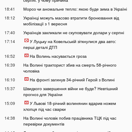
серпні: у чому причина
18:41
Мороз чи аномальне тепло: якою буде зима в Україні
18:12
Українці можуть масово втратити бронювання від
мобілізації з 1 вересня
17:40
Українців закликали не скуповувати долари у серпні
17:14
У Луцьку на Ковельській зіткнулися два авто:
перші деталі ДТП
16:52
На Волинь насувається гроза
16:39
На Волині тракторист збив на смерть 58-річного
чоловіка
16:10
На фронті загинув 34-річний Герой з Волині
15:37
Швидкого завершення війни не буде? Невтішний
прогноз для України
15:09
У Львові 18-річний волинянин вдарив ножем
хлопця під час сварки
14:38
На Волині чоловік побив працівника ТЦК під час
перевірки документів