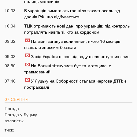
полиць магазинів
10:33
В українців вимагають гроші за захист осель від
дронів РФ: що відбувається
10:04
ТЦК отримають нові дані про українців: під контроль
потраплять навіть ті, хто за кордоном
09:32
На війні загинув волинянин, якого 16 місяців
вважали зниклим безвісти
09:03
Захід України пішов під воду після потужних злив
08:50
На Волині зіткнулися бус та мотоцикл: є
травмований
07:46
У Луцьку на Соборності сталася чергова ДТП: є
постраждалі
07 СЕРПНЯ
Погода
20:31
Від цих напоїв ви будете спати як немовля
Погода у
Луцьку
20:17
Три знаки Зодіаку несподівано розбагатіють
вологість:
найближчим часом
тиск:
19:49
Назвали 5 побутових справ, які не можна робити в