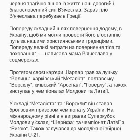
червня трагічно пішов із життя наш дорогий і
благословенний син В'ячеслав. Зараз тіло
В'ячеслава перебуває в Греції.
Попереду складний шлях повернення додому, в
Україну, щоб ми могли провести його в останню
путь за нашими християнськими традиціями.
Попереду великі витрати на повернення тіла та
поховання", — написала мама В'ячеслава у
соцмережах.
Протягом своєї кар'єри Шарпар грав за луцьку
"Волинь", харківський "Металіст", полтавську
"Ворсклу", київський "Арсенал", "Говерлу", а також
виступав у чемпіонатах Молдови та Латвії.
У складі "Металіста" та "Ворскли" він ставав
бронзовим призером чемпіонату України. На
міжнародному рівні він вигравав Суперкубок
Молдови у складі "Шерифа" та чемпіонат Латвії з
"Ригою". Також залучався до молодіжної збірної
України U-21.