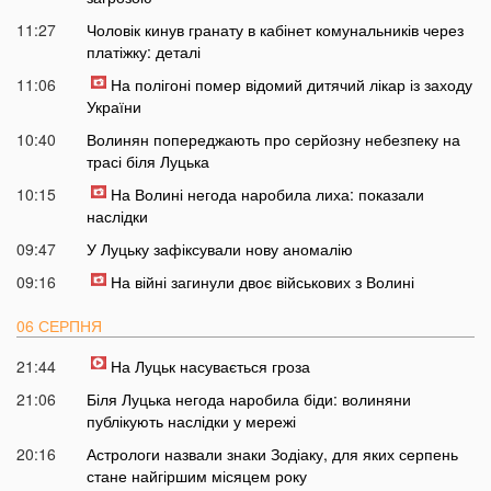
11:27
Чоловік кинув гранату в кабінет комунальників через
платіжку: деталі
11:06
На полігоні помер відомий дитячий лікар із заходу
України
10:40
Волинян попереджають про серйозну небезпеку на
трасі біля Луцька
10:15
На Волині негода наробила лиха: показали
наслідки
09:47
У Луцьку зафіксували нову аномалію
09:16
На війні загинули двоє військових з Волині
06 СЕРПНЯ
21:44
На Луцьк насувається гроза
21:06
Біля Луцька негода наробила біди: волиняни
публікують наслідки у мережі
20:16
Астрологи назвали знаки Зодіаку, для яких серпень
стане найгіршим місяцем року