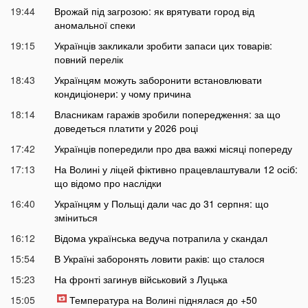
19:44
Врожай під загрозою: як врятувати город від
аномальної спеки
19:15
Українців закликали зробити запаси цих товарів:
повний перелік
18:43
Українцям можуть заборонити встановлювати
кондиціонери: у чому причина
18:14
Власникам гаражів зробили попередження: за що
доведеться платити у 2026 році
17:42
Українців попередили про два важкі місяці попереду
17:13
На Волині у ліцей фіктивно працевлаштували 12 осіб:
що відомо про наслідки
16:40
Українцям у Польщі дали час до 31 серпня: що
зміниться
16:12
Відома українська ведуча потрапила у скандал
15:54
В Україні заборонять ловити раків: що сталося
15:23
На фронті загинув військовий з Луцька
15:05
Температура на Волині піднялася до +50