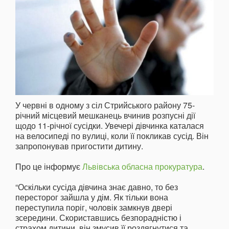
У червні в одному з сіл Стрийського району 75-
річний місцевий мешканець вчинив розпусні дії
щодо 11-річної сусідки. Увечері дівчинка каталася
на велосипеді по вулиці, коли її покликав сусід. Він
запропонував пригостити дитину.
Про це інформує
Львівська обласна прокуратура
.
“Оскільки сусіда дівчина знає давно, то без
пересторог зайшла у дім. Як тільки вона
переступила поріг, чоловік замкнув двері
зсередини. Скориставшись безпорадністю і
страхом дитини, він змусив її роздягнутися та