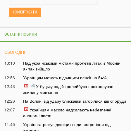
ОСТАННІ НОВИНИ
СЬОГОДНІ
13:10
Над українськими містами пролетів літак із Москви:
як так вийшло
12:56
Українцям можуть підвищити пенсії на 54%
12:43
У Луцьку водій тролейбуса проігнорував
хвилину мовчання
12:26
На Волині від удару блискавки загорілися дві споруди
12:07
Українцям масово надсилають небезпечні
анонімні листи
11:45
Україні загрожує дефіцит води: які регіони під
загрозою