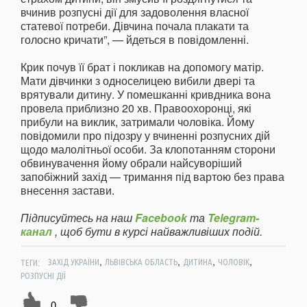
вчинив розпусні дії для задоволення власної
статевої потреби. Дівчина почала плакати та
голосно кричати”, — йдеться в повідомленні.
Крик почув її брат і покликав на допомогу матір.
Мати дівчинки з односелицею вибили двері та
врятували дитину. У помешканні кривдника вона
провела приблизно 20 хв. Правоохоронці, які
прибули на виклик, затримали чоловіка. Йому
повідомили про підозру у вчиненні розпусних дій
щодо малолітньої особи. За клопотанням сторони
обвинувачення йому обрали найсуворіший
запобіжний захід — тримання під вартою без права
внесення застави.
Підписуйтесь на наш
Facebook
та
Telegram-
канал
, щоб бути в курсі найважливіших подій.
,
,
,
,
ТЕГИ:
ЗАХІД УКРАЇНИ
ЛЬВІВСЬКА ОБЛАСТЬ
ДИТИНА
ЧОЛОВІК
РОЗПУСНІ ДІЇ
0