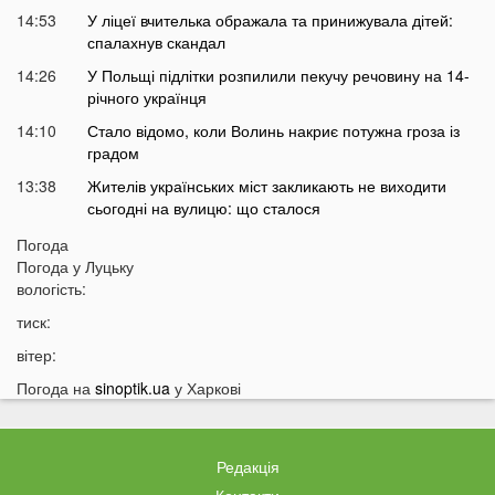
14:53
У ліцеї вчителька ображала та принижувала дітей:
спалахнув скандал
14:26
У Польщі підлітки розпилили пекучу речовину на 14-
річного українця
14:10
Стало відомо, коли Волинь накриє потужна гроза із
градом
13:38
Жителів українських міст закликають не виходити
сьогодні на вулицю: що сталося
13:17
Екстрасенс назвав дату початку мирних переговорів з
Погода
РФ
Погода у
Луцьку
вологість:
13:03
Лучани масово їздять на червоне світло навіть
після смертельної аварії на Соборності: шокуючі
тиск:
кадри
вітер:
12:37
В Україні пропонують змінити правила мобілізації:
Погода на
sinoptik.ua
у Харкові
кого хочуть призивати першими
12:08
Ціна здивує українців: чи буде пальне по 100 гривень
за літр
Редакція
11:51
На заході України проводять масштабні обшуки у