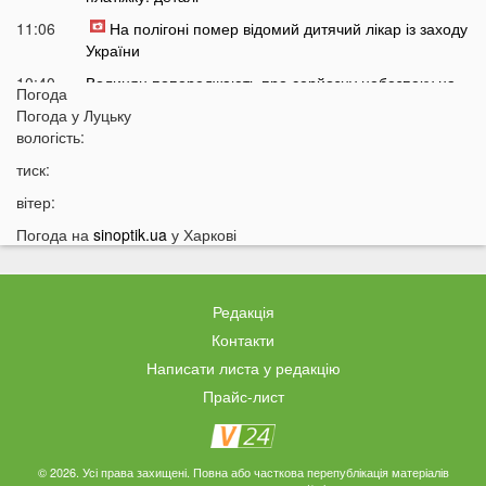
11:06
На полігоні помер відомий дитячий лікар із заходу
України
10:40
Волинян попереджають про серйозну небезпеку на
Погода
трасі біля Луцька
Погода у
Луцьку
10:15
вологість:
На Волині негода наробила лиха: показали
наслідки
тиск:
09:47
У Луцьку зафіксували нову аномалію
вітер:
09:16
На війні загинули двоє військових з Волині
Погода на
sinoptik.ua
у Харкові
06 СЕРПНЯ
21:44
На Луцьк насувається гроза
Редакція
21:06
Біля Луцька негода наробила біди: волиняни
Контакти
публікують наслідки у мережі
Написати листа у редакцію
20:16
Астрологи назвали знаки Зодіаку, для яких серпень
Прайс-лист
стане найгіршим місяцем року
19:44
Врожай під загрозою: як врятувати город від
аномальної спеки
© 2026. Усі права захищені. Повна або часткова перепублікація матеріалів