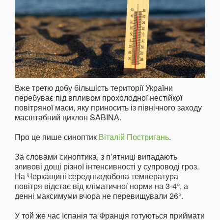
Вже третю добу більшість території України
перебуває під впливом прохолодної нестійкої
повітряної маси, яку приносить із північного заходу
масштабний циклон SABINA.
Про це пише синоптик
Віталій Постригань
.
За словами синоптика, з п’ятниці випадають
зливові дощі різної інтенсивності у супроводі гроз.
На Черкащині середньодобова температура
повітря відстає від кліматичної норми на 3-4°, а
денні максимуми вчора не перевищували 26°.
У той же час Іспанія та Франція готуються приймати