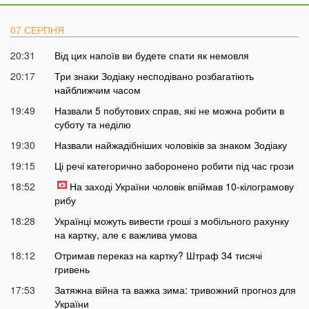
07 СЕРПНЯ
20:31
Від цих напоїв ви будете спати як немовля
20:17
Три знаки Зодіаку несподівано розбагатіють
найближчим часом
19:49
Назвали 5 побутових справ, які не можна робити в
суботу та неділю
19:30
Назвали найжадібніших чоловіків за знаком Зодіаку
19:15
Ці речі категорично заборонено робити під час грози
18:52
На заході України чоловік впіймав 10-кілограмову
рибу
18:28
Українці можуть вивести гроші з мобільного рахунку
на картку, але є важлива умова
18:12
Отримав переказ на картку? Штраф 34 тисячі
гривень
17:53
Затяжна війна та важка зима: тривожний прогноз для
України