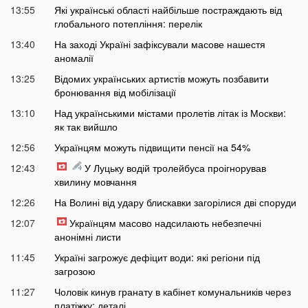
13:55
Які українські області найбільше постраждають від
глобального потепління: перелік
13:40
На заході Україні зафіксували масове нашестя
аномалії
13:25
Відомих українських артистів можуть позбавити
бронювання від мобілізації
13:10
Над українськими містами пролетів літак із Москви:
як так вийшло
12:56
Українцям можуть підвищити пенсії на 54%
12:43
У Луцьку водій тролейбуса проігнорував
хвилину мовчання
12:26
На Волині від удару блискавки загорілися дві споруди
12:07
Українцям масово надсилають небезпечні
анонімні листи
11:45
Україні загрожує дефіцит води: які регіони під
загрозою
11:27
Чоловік кинув гранату в кабінет комунальників через
платіжку: деталі