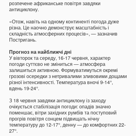
розпечене африканське повітря завдяки
антициклону.
«Отож, навіть на одному континенті погода дуже
різна. Це наочно демонструє масштабність і
складність атмосферних процесів», — зазначив
Постригань.
Прогноз на найближчі дні
У вівторок та середу, 16-17 червня, характер
погоди суттєво не зміниться — атмосфера
залишиться активною. Формуватимуться окремі
грозові осередки з нетривалими зливовими дощами
різної інтенсивності. Температура вночі 9-14°,
вдень 19-24°.
З 18 червня завдяки антициклону із заходу
очікується стабілізація погоди: опадів значно
поменшає, вітри західних румбів та поступовий
прогрів повітря сонцем підвищать нічну
температуру до 12-17°, денну — до комфортних 22-
27°.