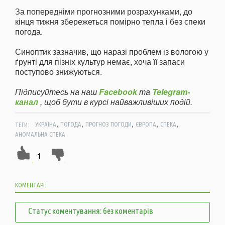
За попередніми прогнозними розрахунками, до
кінця тижня збережеться помірно тепла і без спеки
погода.
Синоптик зазначив, що наразі проблем із вологою у
ґрунті для пізніх культур немає, хоча її запаси
поступово знижуються.
Підписуйтесь на наш
Facebook
та
Telegram-
канал
, щоб бути в курсі найважливіших подій.
,
,
,
,
,
ТЕГИ:
УКРАЇНА
ПОГОДА
ПРОГНОЗ ПОГОДИ
ЄВРОПА
СПЕКА
АНОМАЛЬНА СПЕКА
1
КОМЕНТАРІ:
Статус коментування: без коментарів