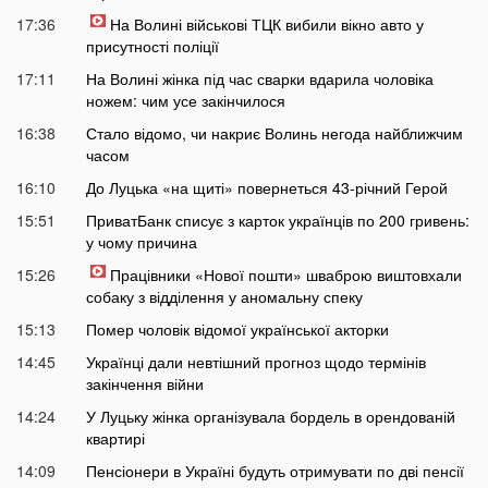
17:36
На Волині військові ТЦК вибили вікно авто у
присутності поліції
17:11
На Волині жінка під час сварки вдарила чоловіка
ножем: чим усе закінчилося
16:38
Стало відомо, чи накриє Волинь негода найближчим
часом
16:10
До Луцька «на щиті» повернеться 43-річний Герой
15:51
ПриватБанк списує з карток українців по 200 гривень:
у чому причина
15:26
Працівники «Нової пошти» шваброю виштовхали
собаку з відділення у аномальну спеку
15:13
Помер чоловік відомої української акторки
14:45
Українці дали невтішний прогноз щодо термінів
закінчення війни
14:24
У Луцьку жінка організувала бордель в орендованій
квартирі
14:09
Пенсіонери в Україні будуть отримувати по дві пенсії