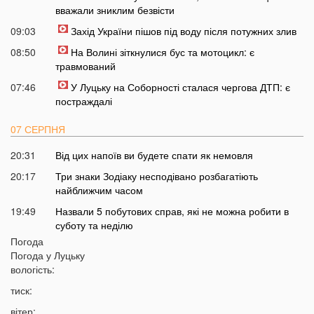
вважали зниклим безвісти
09:03
Захід України пішов під воду після потужних злив
08:50
На Волині зіткнулися бус та мотоцикл: є
травмований
07:46
У Луцьку на Соборності сталася чергова ДТП: є
постраждалі
07 СЕРПНЯ
20:31
Від цих напоїв ви будете спати як немовля
20:17
Три знаки Зодіаку несподівано розбагатіють
найближчим часом
19:49
Назвали 5 побутових справ, які не можна робити в
суботу та неділю
Погода
19:30
Назвали найжадібніших чоловіків за знаком Зодіаку
Погода у
Луцьку
19:15
Ці речі категорично заборонено робити під час грози
вологість:
18:52
На заході України чоловік впіймав 10-кілограмову
тиск:
рибу
вітер: