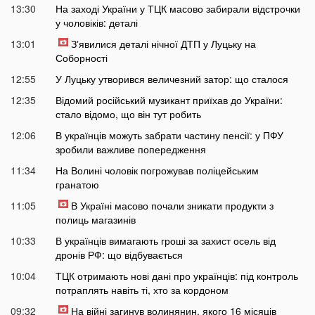
13:30
На заході України у ТЦК масово забирали відстрочки
у чоловіків: деталі
13:01
Зʼявилися деталі нічної ДТП у Луцьку на
Соборності
12:55
У Луцьку утворився величезний затор: що сталося
12:35
Відомий російський музикант приїхав до України:
стало відомо, що він тут робить
12:06
В українців можуть забрати частину пенсії: у ПФУ
зробили важливе попередження
11:34
На Волині чоловік погрожував поліцейським
гранатою
11:05
В Україні масово почали зникати продукти з
полиць магазинів
10:33
В українців вимагають гроші за захист осель від
дронів РФ: що відбувається
10:04
ТЦК отримають нові дані про українців: під контроль
потраплять навіть ті, хто за кордоном
09:32
На війні загинув волинянин, якого 16 місяців