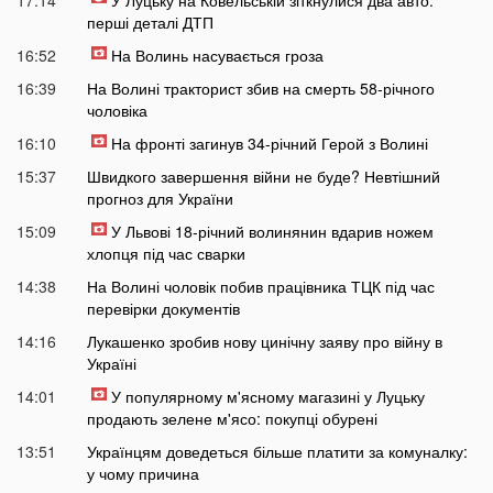
17:14
У Луцьку на Ковельській зіткнулися два авто:
перші деталі ДТП
16:52
На Волинь насувається гроза
16:39
На Волині тракторист збив на смерть 58-річного
чоловіка
16:10
На фронті загинув 34-річний Герой з Волині
15:37
Швидкого завершення війни не буде? Невтішний
прогноз для України
15:09
У Львові 18-річний волинянин вдарив ножем
хлопця під час сварки
14:38
На Волині чоловік побив працівника ТЦК під час
перевірки документів
14:16
Лукашенко зробив нову цинічну заяву про війну в
Україні
14:01
У популярному м'ясному магазині у Луцьку
продають зелене м'ясо: покупці обурені
13:51
Українцям доведеться більше платити за комуналку:
у чому причина