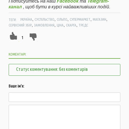
Підписуйтесь на наш
Facebook
та
Telegram-
канал
, щоб бути в курсі найважливіших подій.
,
,
,
,
,
ТЕГИ:
УКРАЇНА
СУСПІЛЬСТВО
СІЛЬПО
СУПЕРМАРКЕТ
МАГАЗИН
,
,
,
,
СЕРВІСНИЙ ЗБІР
ЗАМОВЛЕННЯ
ЦІНА
СКАРГА
ТРЕДС
1
КОМЕНТАРІ:
Статус коментування: без коментарів
Ваше ім'я: