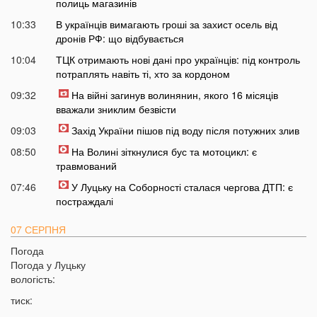
полиць магазинів
10:33
В українців вимагають гроші за захист осель від
дронів РФ: що відбувається
10:04
ТЦК отримають нові дані про українців: під контроль
потраплять навіть ті, хто за кордоном
09:32
На війні загинув волинянин, якого 16 місяців
вважали зниклим безвісти
09:03
Захід України пішов під воду після потужних злив
08:50
На Волині зіткнулися бус та мотоцикл: є
травмований
07:46
У Луцьку на Соборності сталася чергова ДТП: є
постраждалі
07 СЕРПНЯ
Погода
20:31
Від цих напоїв ви будете спати як немовля
Погода у
Луцьку
20:17
Три знаки Зодіаку несподівано розбагатіють
вологість:
найближчим часом
тиск:
19:49
Назвали 5 побутових справ, які не можна робити в