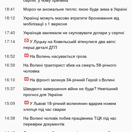
серпні: у чому причина
18:41
Мороз чи аномальне тепло: якою буде зима в Україні
18:12
Українці можуть масово втратити бронювання від
мобілізації з 1 вересня
17:40
Українців закликали не скуповувати долари у серпні
17:14
У Луцьку на Ковельській зіткнулися два авто:
перші деталі ДТП
16:52
На Волинь насувається гроза
16:39
На Волині тракторист збив на смерть 58-річного
чоловіка
16:10
На фронті загинув 34-річний Герой з Волині
15:37
Швидкого завершення війни не буде? Невтішний
прогноз для України
15:09
У Львові 18-річний волинянин вдарив ножем
хлопця під час сварки
14:38
На Волині чоловік побив працівника ТЦК під час
перевірки документів