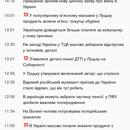
14:16
Лукашенко зробив нову цинічну заяву про війну в
Україні
14:01
У популярному м'ясному магазині у Луцьку
продають зелене м'ясо: покупці обурені
13:51
Українцям доведеться більше платити за комуналку:
у чому причина
13:30
На заході України у ТЦК масово забирали відстрочки
у чоловіків: деталі
13:01
Зʼявилися деталі нічної ДТП у Луцьку на
Соборності
12:55
У Луцьку утворився величезний затор: що сталося
12:35
Відомий російський музикант приїхав до України:
стало відомо, що він тут робить
12:06
В українців можуть забрати частину пенсії: у ПФУ
зробили важливе попередження
11:34
На Волині чоловік погрожував поліцейським
гранатою
11:05
В Україні масово почали зникати продукти з