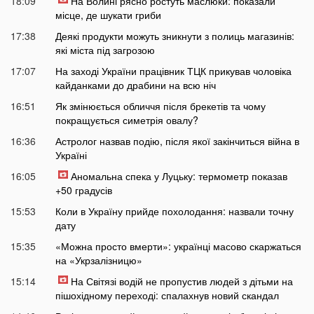
18:09
На Волині рясно ростуть маслюки: показали
місце, де шукати гриби
17:38
Деякі продукти можуть зникнути з полиць магазинів:
які міста під загрозою
17:07
На заході України працівник ТЦК прикував чоловіка
кайданками до драбини на всю ніч
16:51
Як змінюється обличчя після брекетів та чому
покращується симетрія овалу?
16:36
Астролог назвав подію, після якої закінчиться війна в
Україні
16:05
Аномальна спека у Луцьку: термометр показав
+50 градусів
15:53
Коли в Україну прийде похолодання: назвали точну
дату
15:35
«Можна просто вмерти»: українці масово скаржаться
на «Укрзалізницю»
15:14
На Світязі водій не пропустив людей з дітьми на
пішохідному переході: спалахнув новий скандал