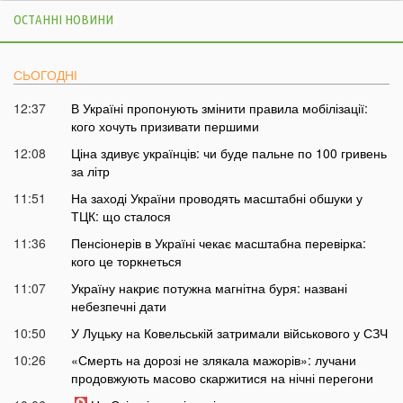
ОСТАННІ НОВИНИ
СЬОГОДНІ
12:37
В Україні пропонують змінити правила мобілізації:
кого хочуть призивати першими
12:08
Ціна здивує українців: чи буде пальне по 100 гривень
за літр
11:51
На заході України проводять масштабні обшуки у
ТЦК: що сталося
11:36
Пенсіонерів в Україні чекає масштабна перевірка:
кого це торкнеться
11:07
Україну накриє потужна магнітна буря: названі
небезпечні дати
10:50
У Луцьку на Ковельській затримали військового у СЗЧ
10:26
«Смерть на дорозі не злякала мажорів»: лучани
продовжують масово скаржитися на нічні перегони