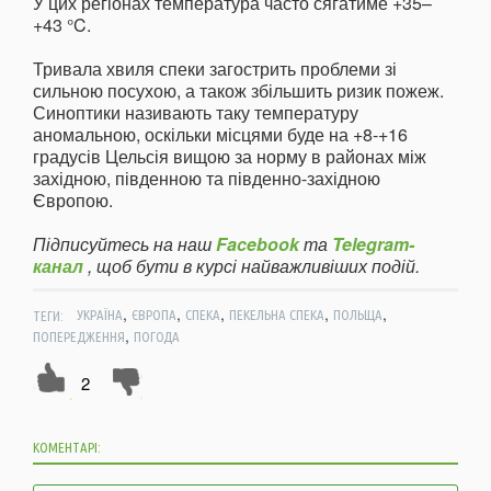
У цих регіонах температура часто сягатиме +35–
+43 °C.
Тривала хвиля спеки загострить проблеми зі
сильною посухою, а також збільшить ризик пожеж.
Синоптики називають таку температуру
аномальною, оскільки місцями буде на +8-+16
градусів Цельсія вищою за норму в районах між
західною, південною та південно-західною
Європою.
Підписуйтесь на наш
Facebook
та
Telegram-
канал
, щоб бути в курсі найважливіших подій.
,
,
,
,
,
ТЕГИ:
УКРАЇНА
ЄВРОПА
СПЕКА
ПЕКЕЛЬНА СПЕКА
ПОЛЬЩА
,
ПОПЕРЕДЖЕННЯ
ПОГОДА
2
КОМЕНТАРІ: