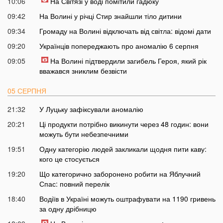
10:06
На Світязі у воді помітили гадюку
09:42
На Волині у річці Стир знайшли тіло дитини
09:34
Громаду на Волині відключать від світла: відомі дати
09:20
Українців попереджають про аномалію 6 серпня
09:05
На Волині підтвердили загибель Героя, який рік
вважався зниклим безвісти
05 СЕРПНЯ
21:32
У Луцьку зафіксували аномалію
20:21
Ці продукти потрібно викинути через 48 годин: вони
можуть бути небезпечними
19:51
Одну категорію людей закликали щодня пити каву:
кого це стосується
19:20
Що категорично заборонено робити на Яблучний
Спас: повний перелік
18:40
Водіїв в Україні можуть оштрафувати на 1190 гривень
за одну дрібницю