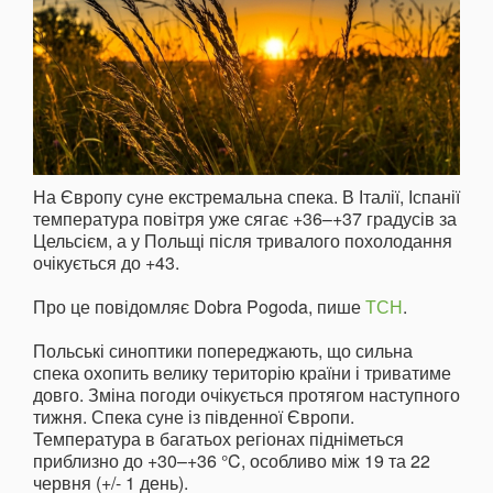
На Європу суне екстремальна спека. В Італії, Іспанії
температура повітря уже сягає +36–+37 градусів за
Цельсієм, а у Польщі після тривалого похолодання
очікується до +43.
Про це повідомляє Dobra Pogoda, пише
ТСН
.
Польські синоптики попереджають, що сильна
спека охопить велику територію країни і триватиме
довго. Зміна погоди очікується протягом наступного
тижня. Спека суне із південної Європи.
Температура в багатьох регіонах підніметься
приблизно до +30–+36 °C, особливо між 19 та 22
червня (+/- 1 день).