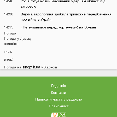
14:46
Росія готує новий масований удар: які області під
загрозою
14:30
Відома тарологиня зробила тривожне передбачення
про війну в Україні
14:15
«Не зупинився перед кортежем»: на Волині
спалахнув скандал через водія автобуса
Погода
Погода у
Луцьку
14:00
Укртелеком у першому півріччі 2026 року: понад 95
вологість:
тисяч кілометрів оптичної мережі, масштабна
модернізація інфраструктури та зростання нових
тиск:
оптичних підключень
вітер:
13:53
Вулицями Луцька літає папуга
Погода на
sinoptik.ua
у Харкові
13:40
На Волині заборонили рух транспорту: що сталося
13:28
До України приїхав відомий російський музикант
Редакція
13:14
Українці масово платять за пальне дорожче, ніж
мали б: що відбувається
Контакти
Написати листа у редакцію
12:45
Українців попередили про повернення графіків
відключень світла
Прайс-лист
12:26
Скільки українці будуть платити за кіловат світла у