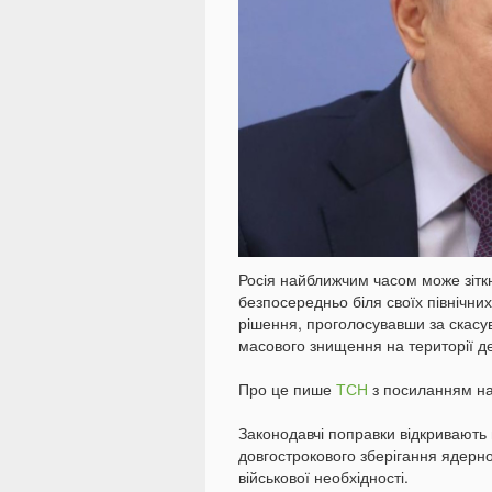
Росія найближчим часом може зітк
безпосередньо біля своїх північних
рішення, проголосувавши за скасу
масового знищення на території д
Про це пише
ТСН
з посиланням на
Законодавчі поправки відкривають
довгострокового зберігання ядерної
військової необхідності.