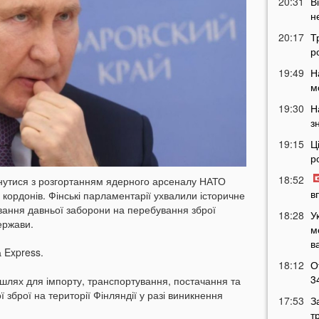
20:31
В
н
20:17
Т
р
19:49
Н
м
19:30
Н
з
19:15
Ц
р
18:52
нутися з розгортанням ядерного арсеналу НАТО
в
 кордонів. Фінські парламентарії ухвалили історичне
вання давньої заборони на перебування зброї
18:28
У
ержави.
м
в
 Express.
18:12
О
3
 шлях для імпорту, транспортування, постачання та
 зброї на території Фінляндії у разі виникнення
17:53
З
т