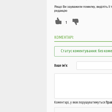
Якщо Ви зауважили помилку, виділіть її 
редакцію
1
КОМЕНТАРІ:
Статус коментування: без ком
Ваше ім'я:
Коментарі, у яких порушуватимуться
Пра