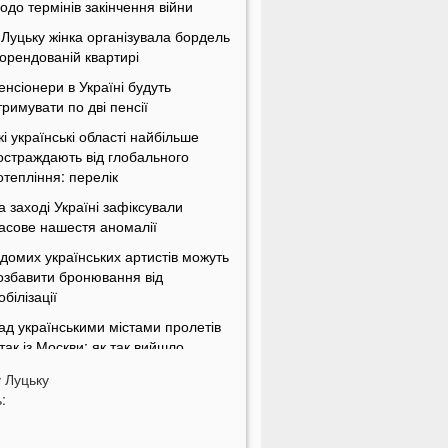
одо термінів закінчення війни
 Луцьку жінка організувала бордель
 орендованій квартирі
енсіонери в Україні будуть
тримувати по дві пенсії
кі українські області найбільше
остраждають від глобального
отепління: перелік
а заході Україні зафіксували
асове нашестя аномалії
ідомих українських артистів можуть
озбавити бронювання від
обілізації
ад українськими містами пролетів
ітак із Москви: як так вийшло
країнцям можуть підвищити пенсії
у
Луцьку
а 54%
:
У Луцьку водій тролейбуса
роігнорував хвилину мовчання