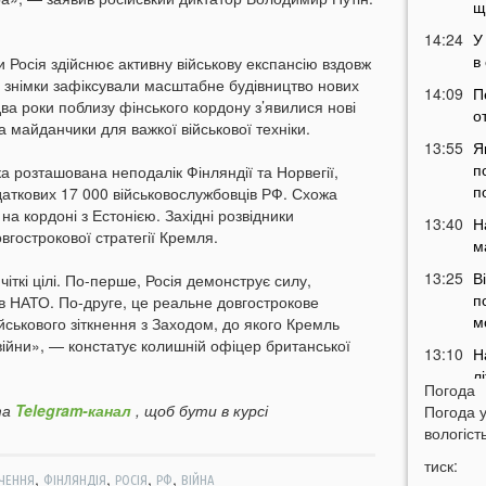
щ
14:24
У
в
Росія здійснює активну військову експансію вздовж
і знімки зафіксували масштабне будівництво нових
14:09
П
 два роки поблизу фінського кордону з’явилися нові
о
а майданчики для важкої військової техніки.
13:55
Я
п
а розташована неподалік Фінляндії та Норвегії,
п
даткових 17 000 військовослужбовців РФ. Схожа
 на кордоні з Естонією. Західні розвідники
13:40
Н
овгострокової стратегії Кремля.
м
13:25
В
чіткі цілі. По-перше, Росія демонструє силу,
п
в НАТО. По-друге, це реальне довгострокове
м
ськового зіткнення з Заходом, до якого Кремль
війни», — констатує колишній офіцер британської
13:10
Н
л
Погода
12:56
У
а
Telegram-канал
, щоб бути в курсі
Погода 
н
вологість
12:43
тиск:
,
,
,
,
ЧЕННЯ
ФІНЛЯНДІЯ
РОСІЯ
РФ
ВІЙНА
п