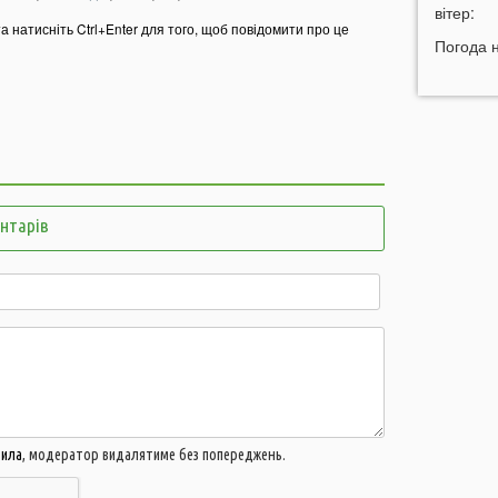
вітер:
та натисніть Ctrl+Enter для того, щоб повідомити про це
12:26
Н
Погода 
з
12:07
н
11:45
У
р
11:27
Ч
к
ентарів
д
11:06
д
10:40
В
с
Л
10:15
л
вила
, модератор видалятиме без попереджень.
09:47
У
а