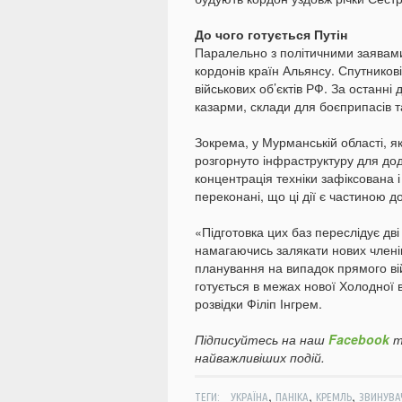
До чого готується Путін
Паралельно з політичними заявами 
кордонів країн Альянсу. Спутников
військових об’єктів РФ. За останні
казарми, склади для боєприпасів т
Зокрема, у Мурманській області, як
розгорнуто інфраструктуру для до
концентрація техніки зафіксована і
переконані, що ці дії є частиною д
«Підготовка цих баз переслідує дві 
намагаючись залякати нових члені
планування на випадок прямого вій
готується в межах нової Холодної 
розвідки Філіп Інгрем.
Підписуйтесь на наш
Facebook
т
найважливіших подій.
,
,
,
ТЕГИ:
УКРАЇНА
ПАНІКА
КРЕМЛЬ
ЗВИНУВА