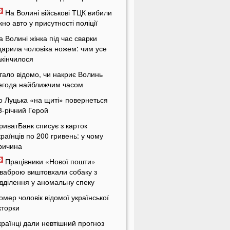
На Волині військові ТЦК вибили
ікно авто у присутності поліції
а Волині жінка під час сварки
дарила чоловіка ножем: чим усе
акінчилося
тало відомо, чи накриє Волинь
егода найближчим часом
о Луцька «на щиті» повернеться
3-річний Герой
риватБанк списує з карток
країнців по 200 гривень: у чому
ричина
Працівники «Нової пошти»
ваброю виштовхали собаку з
ідділення у аномальну спеку
омер чоловік відомої української
кторки
країнці дали невтішний прогноз