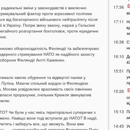
17:36
 радикальні зміни у законодавстві є виключно
в
стримувальний фактор проти агресивної політики
я від багаторічного військового нейтралітету після
17:11
Н
в Україну. Попри зміну закону, наразі у Гельсінкі
в
егайного розгортання боєголовок, проте юридичне
з
ене.
16:38
С
н
цнюємо обороноздатність Фінляндії та забезпечуємо
ядерного стримування НАТО як надійного захисту
16:10
Д
оборони Фінляндії Антті Хаккянен.
4
15:51
П
у
ликало хвилю обурення та відвертої паніки у
п
 Путіна. Маючи спільний кордон із Фінляндією
, Москва усвідомлює вразливість своїх північних
15:26
власні прорахунки, очільник Кремля звинуватив
ш
землю.
в
15:13
П
О? Чи були у нас якісь територіальні суперечки з
а
жено. Навіщо вони тоді вступили до НАТО? В надії,
алетять і заберуть все, що зможуть. Вони вже
14:45
У
ра», — заявив російський диктатор Володимир Путін.