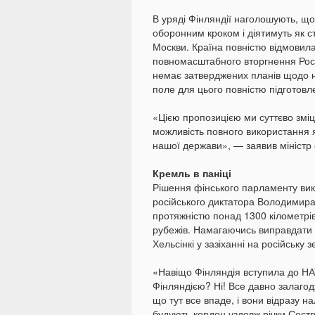
В уряді Фінляндії наголошують, що
оборонним кроком і діятимуть як 
Москви. Країна повністю відмовилас
повномасштабного вторгнення Росії 
немає затверджених планів щодо н
поле для цього повністю підготовл
«Цією пропозицією ми суттєво змі
можливість повного використання 
нашої держави», — заявив міністр 
Кремль в паніці
Рішення фінського парламенту вик
російського диктатора Володимира
протяжністю понад 1300 кілометрів
рубежів. Намагаючись виправдати 
Хельсінкі у зазіханні на російську 
«Навіщо Фінляндія вступила до НАТ
Фінляндією? Ні! Все давно залагод
що тут все впаде, і вони відразу н
будують кордон уздовж річки Сест