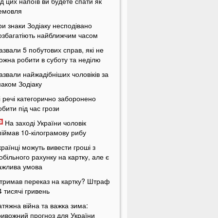
ід цих напоїв ви будете спати як
емовля
ри знаки Зодіаку несподівано
озбагатіють найближчим часом
азвали 5 побутових справ, які не
ожна робити в суботу та неділю
азвали найжадібніших чоловіків за
наком Зодіаку
і речі категорично заборонено
обити під час грози
На заході України чоловік
піймав 10-кілограмову рибу
країнці можуть вивести гроші з
обільного рахунку на картку, але є
ажлива умова
тримав переказ на картку? Штраф
4 тисячі гривень
атяжна війна та важка зима:
ривожний прогноз для України