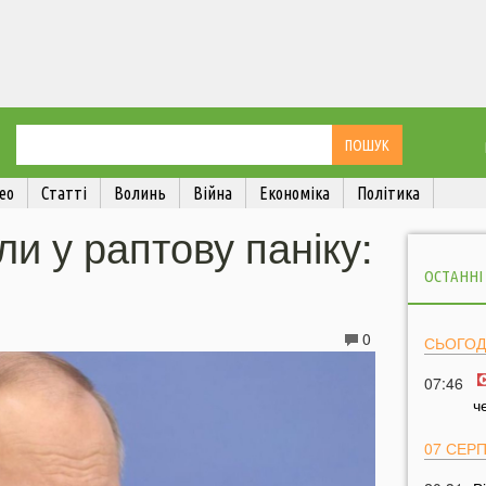
ео
Статті
Волинь
Війна
Економіка
Політика
ли у раптову паніку:
ОСТАННІ
0
СЬОГОД
07:46
ч
07 СЕР