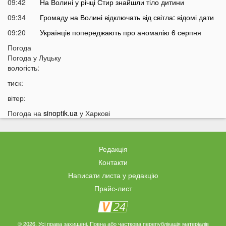
09:42
На Волині у річці Стир знайшли тіло дитини
09:34
Громаду на Волині відключать від світла: відомі дати
09:20
Українців попереджають про аномалію 6 серпня
09:05
Погода
На Волині підтвердили загибель Героя, який рік
Погода у
Луцьку
вважався зниклим безвісти
вологість:
05 СЕРПНЯ
тиск:
21:32
У Луцьку зафіксували аномалію
вітер:
20:21
Ці продукти потрібно викинути через 48 годин: вони
Погода на
sinoptik.ua
у Харкові
можуть бути небезпечними
19:51
Одну категорію людей закликали щодня пити каву:
кого це стосується
Редакція
19:20
Що категорично заборонено робити на Яблучний
Контакти
Спас: повний перелік
Написати листа у редакцію
18:40
Водіїв в Україні можуть оштрафувати на 1190 гривень
Прайс-лист
за одну дрібницю
18:09
На Волині рясно ростуть маслюки: показали
місце, де шукати гриби
© 2026. Усі права захищені. Повна або часткова перепублікація матеріалів