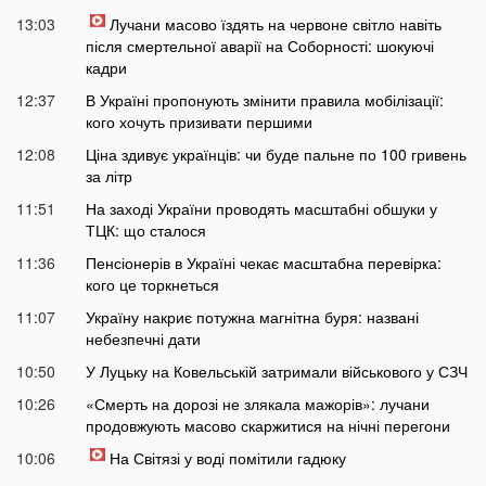
13:03
Лучани масово їздять на червоне світло навіть
після смертельної аварії на Соборності: шокуючі
кадри
12:37
В Україні пропонують змінити правила мобілізації:
кого хочуть призивати першими
12:08
Ціна здивує українців: чи буде пальне по 100 гривень
за літр
11:51
На заході України проводять масштабні обшуки у
ТЦК: що сталося
11:36
Пенсіонерів в Україні чекає масштабна перевірка:
кого це торкнеться
11:07
Україну накриє потужна магнітна буря: названі
небезпечні дати
10:50
У Луцьку на Ковельській затримали військового у СЗЧ
10:26
«Смерть на дорозі не злякала мажорів»: лучани
продовжують масово скаржитися на нічні перегони
10:06
На Світязі у воді помітили гадюку