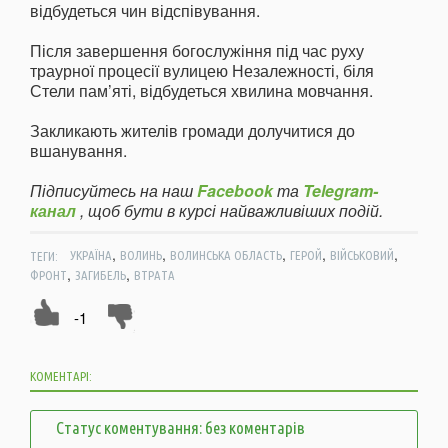
відбудеться чин відспівування.
Після завершення богослужіння під час руху
траурної процесії вулицею Незалежності, біля
Стели пам’яті, відбудеться хвилина мовчання.
Закликають жителів громади долучитися до
вшанування.
Підписуйтесь на наш
Facebook
та
Telegram-
канал
, щоб бути в курсі найважливіших подій.
,
,
,
,
,
ТЕГИ:
УКРАЇНА
ВОЛИНЬ
ВОЛИНСЬКА ОБЛАСТЬ
ГЕРОЙ
ВІЙСЬКОВИЙ
,
,
ФРОНТ
ЗАГИБЕЛЬ
ВТРАТА
-1
КОМЕНТАРІ:
Статус коментування: без коментарів