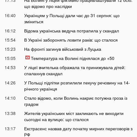
17:13
На Волині у ліцей фіктивно працевлаштували 12 осіб:
що відомо про наслідки
16:40
Українцям у Польщі дали час до 31 серпня: що
зміниться
16:12
Відома українська ведуча потрапила у скандал
15:54
В Україні заборонять ловити раків: що сталося
15:23
На фронті загинув військовий з Луцька
15:05
Температура на Волині піднялася до +50
14:53
У ліцеї вчителька ображала та принижувала дітей:
спалахнув скандал
14:26
У Польщі підлітки розпилили пекучу речовину на 14-
річного українця
14:10
Стало відомо, коли Волинь накриє потужна гроза із
градом
13:38
Жителів українських міст закликають не виходити
сьогодні на вулицю: що сталося
13:17
Екстрасенс назвав дату початку мирних переговорів з
РФ