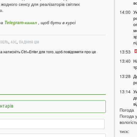
в
 жодного сенсу для реалізаторів світлих
о.
14:00
У
р
а
Telegram-канал
, щоб бути в курсі
о
м
з
,
,
п
ИЗЕЛЬ
АЗС
ПАДІННЯ ЦІН
13:53
та натисніть Ctrl+Enter для того, щоб повідомити про це
13:40
Н
т
13:28
Д
р
13:14
У
д
в
ентарів
Погода
12:45
У
Погода 
п
вологість
с
тиск:
12:26
С