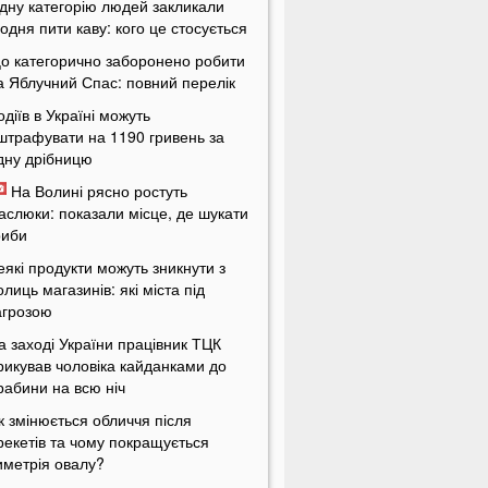
дну категорію людей закликали
одня пити каву: кого це стосується
о категорично заборонено робити
а Яблучний Спас: повний перелік
одіїв в Україні можуть
штрафувати на 1190 гривень за
дну дрібницю
На Волині рясно ростуть
аслюки: показали місце, де шукати
риби
еякі продукти можуть зникнути з
олиць магазинів: які міста під
агрозою
а заході України працівник ТЦК
рикував чоловіка кайданками до
рабини на всю ніч
к змінюється обличчя після
рекетів та чому покращується
иметрія овалу?