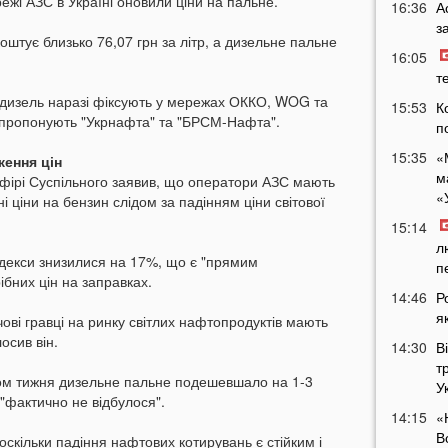
ежі АЗС в Україні оновили ціни на пальне.
16:36
А
з
оштує близько 76,07 грн за літр, а дизельне пальне
16:05
т
і дизель наразі фіксують у мережах ОККО, WOG та
15:53
К
 пропонують "Укрнафта" та "БРСМ-Нафта".
п
15:35
«
ження цін
м
фірі Суспільного заявив, що оператори АЗС мають
«
і ціни на бензин слідом за падінням ціни світової
15:14
л
індекси знизилися на 17%, що є "прямим
п
бних цін на заправках.
14:46
Р
я
ові гравці на ринку світлих нафтопродуктів мають
осив він.
14:30
В
т
ом тижня дизельне пальне подешевшало на 1-3
У
 "фактично не відбулося".
14:15
«
В
 оскільки падіння нафтових котирувань є стійким і