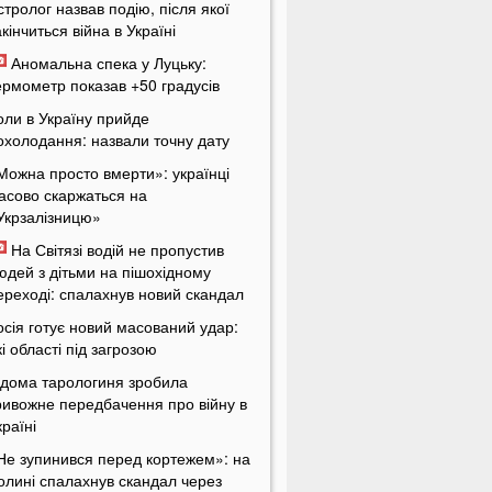
стролог назвав подію, після якої
акінчиться війна в Україні
Аномальна спека у Луцьку:
ермометр показав +50 градусів
оли в Україну прийде
охолодання: назвали точну дату
Можна просто вмерти»: українці
асово скаржаться на
Укрзалізницю»
На Світязі водій не пропустив
юдей з дітьми на пішохідному
ереході: спалахнув новий скандал
осія готує новий масований удар:
кі області під загрозою
ідома тарологиня зробила
ривожне передбачення про війну в
країні
Не зупинився перед кортежем»: на
олині спалахнув скандал через