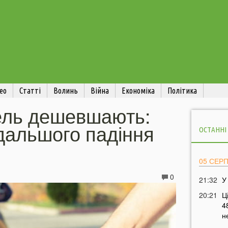
ео
Статті
Волинь
Війна
Економіка
Політика
зель дешевшають:
дальшого падіння
ОСТАННІ
05 СЕР
0
21:32
У
20:21
Ц
4
н