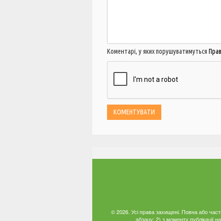
Коментарі, у яких порушуватимуться
Пра
© 2026. Усі права захищені. Повна або час
абзацу; 2) з моменту публікації 