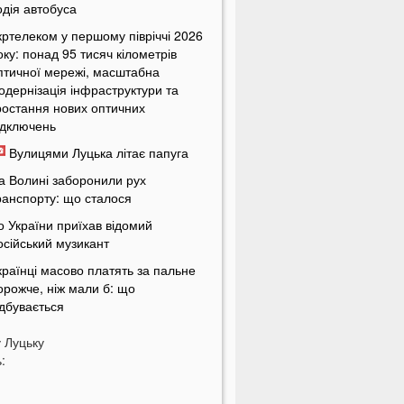
одія автобуса
кртелеком у першому півріччі 2026
оку: понад 95 тисяч кілометрів
птичної мережі, масштабна
одернізація інфраструктури та
ростання нових оптичних
ідключень
Вулицями Луцька літає папуга
а Волині заборонили рух
ранспорту: що сталося
о України приїхав відомий
осійський музикант
країнці масово платять за пальне
орожче, ніж мали б: що
ідбувається
країнців попередили про
у
Луцьку
овернення графіків відключень
:
вітла
кільки українці будуть платити за