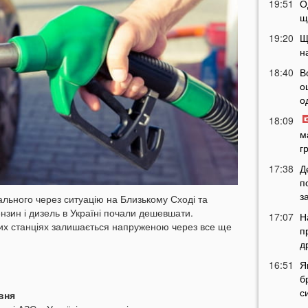
19:51
О
щ
19:20
Щ
н
18:40
В
о
о
18:09
м
г
17:38
Д
п
з
льного через ситуацію на Близькому Сході та
ензин і дизель в Україні почали дешевшати.
17:07
Н
их станціях залишається напруженою через все ще
п
д
16:51
Я
б
с
вня