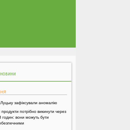
 НОВИНИ
ПНЯ
 Луцьку зафіксували аномалію
і продукти потрібно викинути через
8 годин: вони можуть бути
ебезпечними