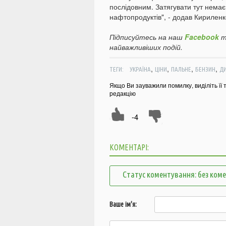
послідовним. Затягувати тут немає
нафтопродуктів", - додав Кириленк
Підписуйтесь на наш
Facebook
т
найважливіших подій.
,
,
,
,
ТЕГИ:
УКРАЇНА
ЦІНИ
ПАЛЬНЕ
БЕНЗИН
Д
Якщо Ви зауважили помилку, виділіть її 
редакцію
-4
КОМЕНТАРІ:
Статус коментування: без ком
Ваше ім'я: