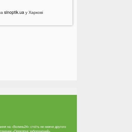
іловат світла у серпні
на
опулярний продукт подорожчав на
sinoptik.ua
у Харкові
0%: ціни можуть зрости ще більше
 Луцьку чоловік вдарив сусіда
верима: за конфлікт доведеться
орого заплатити
ідомий український хореограф
оскаржився на проблеми зі
доров'ям
 селах на Волині відключать газ:
ерелік населених пунктів
 басейні біля будинку втопилася 1-
ічна дитина
країнці можуть втратити відстрочку
ід мобілізації у серпні
На Волині авто злетіло з дороги:
остраждали п’ятеро підлітків
ання на «Волинь24» стоїть не нижче другого
а Волині два дні вируватиме
 позначки «Передрук заборонений».