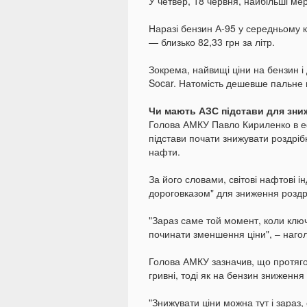
У четвер, 18 червня, найбільші мер
Наразі бензин А-95 у середньому к
— близько 82,33 грн за літр.
Зокрема, найвищі ціни на бензин 
Socar. Натомість дешевше пальне
Чи мають АЗС підстави для зни
Голова АМКУ Павло Кириленко в е
підстави почати знижувати роздрібн
нафти.
За його словами, світові нафтові 
дороговказом" для зниження роздрі
"Зараз саме той момент, коли ключ
починати зменшення ціни", – нагол
Голова АМКУ зазначив, що протяг
гривні, тоді як на бензин зниження
"Знижувати ціни можна тут і зараз,