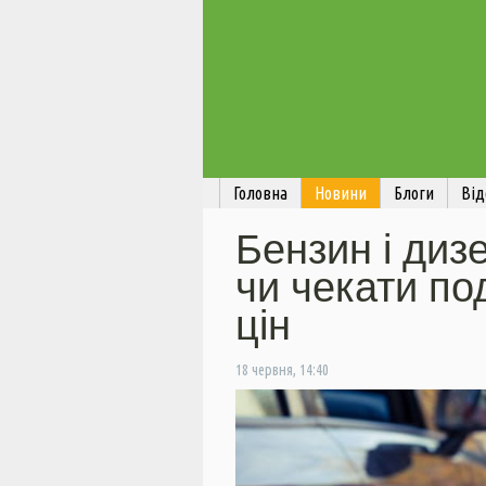
Головна
Новини
Блоги
Від
Бензин і ди
чи чекати по
цін
18 червня, 14:40