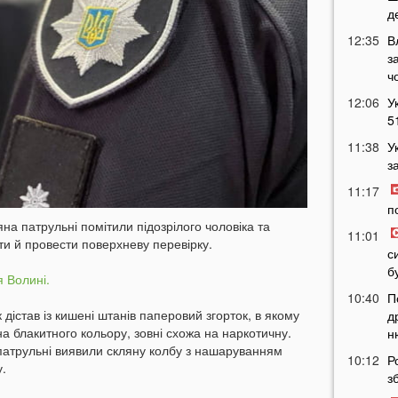
д
12:35
В
з
ч
12:06
У
5
11:38
У
з
11:17
п
на патрульні помітили підозрілого чоловіка та
11:01
ти й провести поверхневу перевірку.
с
б
я Волині.
10:40
П
к дістав із кишені штанів паперовий згорток, в якому
д
а блакитного кольору, зовні схожа на наркотичну.
н
 патрульні виявили скляну колбу з нашаруванням
10:12
Р
.
з