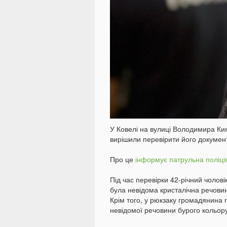
У Ковелі на вулиці Володимира Кия
вирішили перевірити його докумен
Про це
інформує патрульна поліці
Під час перевірки 42-річний чолові
була невідома кристалічна речовин
Крім того, у рюкзаку громадянина
невідомої речовини бурого кольору