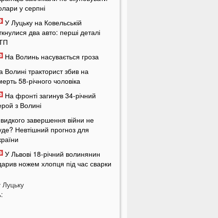
олари у серпні
У Луцьку на Ковельській
іткнулися два авто: перші деталі
ТП
На Волинь насувається гроза
а Волині тракторист збив на
мерть 58-річного чоловіка
На фронті загинув 34-річний
ерой з Волині
видкого завершення війни не
уде? Невтішний прогноз для
країни
У Львові 18-річний волинянин
дарив ножем хлопця під час сварки
а Волині чоловік побив працівника
у
Луцьку
ЦК під час перевірки документів
:
укашенко зробив нову цинічну
аяву про війну в Україні