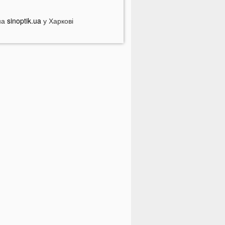
У популярному м'ясному
агазині у Луцьку продають зелене
на
sinoptik.ua
у Харкові
'ясо: покупці обурені
країнцям доведеться більше
латити за комуналку: у чому
ричина
а заході України у ТЦК масово
абирали відстрочки у чоловіків:
еталі
Зʼявилися деталі нічної ДТП у
уцьку на Соборності
 Луцьку утворився величезний
атор: що сталося
ідомий російський музикант
риїхав до України: стало відомо,
о він тут робить
 українців можуть забрати частину
енсії: у ПФУ зробили важливе
опередження