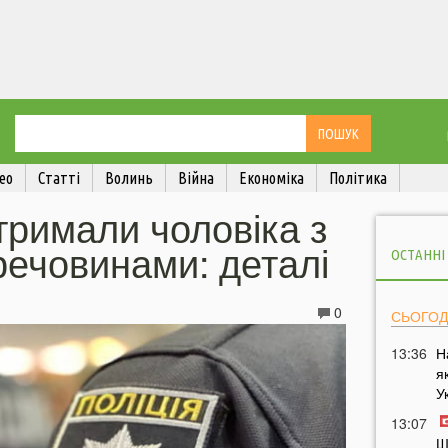
ео
Статті
Волинь
Війна
Економіка
Політика
тримали чоловіка з
речовинами: деталі
ОСТАННІ
0
СЬОГОД
13:36
Н
я
У
13:07
Ш