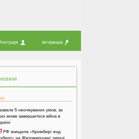
Реєстрація
Авторизація
 НОВИНИ
НІ
азвали 5 неочікуваних умов, за
ких може завершитися війна в
країні
РФ знищила «Кромберг енд
уберт» на Житомирщині: перші