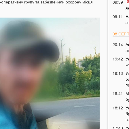
-оперативну групу та забезпечили охорону місця
09:39
я
09:11
Н
з
08 СЕР
20:14
А
я
19:42
У
к
19:13
У
р
п
18:41
М
б
18:12
У
б
в
17:40
У