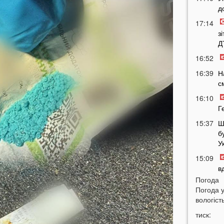
д
17:14
з
Д
16:52
16:39
Н
с
16:10
Г
15:37
Ш
б
У
15:09
в
Погода
14:38
Н
Погода 
Т
вологість
14:16
Л
тиск:
з