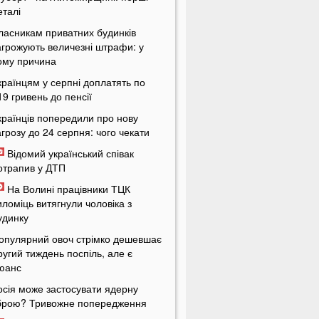
еталі
ласникам приватних будинків
агрожують величезні штрафи: у
ому причина
країнцям у серпні доплатять по
19 гривень до пенсії
країнців попередили про нову
агрозу до 24 серпня: чого чекати
Відомий український співак
отрапив у ДТП
На Волині працівники ТЦК
иломіць витягнули чоловіка з
удинку
опулярний овоч стрімко дешевшає
ругий тиждень поспіль, але є
юанс
осія може застосувати ядерну
брою? Тривожне попередження