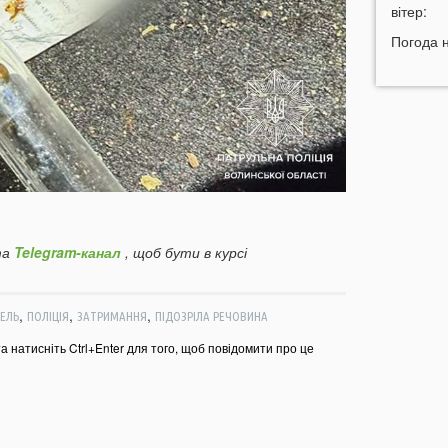
вітер:
14:01
м
Погода 
м
13:51
У
п
п
13:30
Н
з
д
13:01
Л
а
Telegram-канал
, щоб бути в курсі
12:55
У
з
,
,
,
ЕЛЬ
ПОЛІЦІЯ
ЗАТРИМАННЯ
ПІДОЗРІЛА РЕЧОВИНА
12:35
В
п
та натисніть Ctrl+Enter для того, щоб повідомити про це
щ
12:06
В
п
п