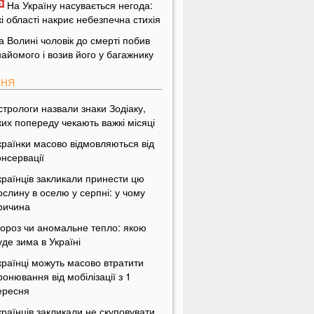
На Україну насувається негода:
кі області накриє небезпечна стихія
а Волині чоловік до смерті побив
найомого і возив його у багажнику
ПНЯ
стрологи назвали знаки Зодіаку,
ких попереду чекають важкі місяці
країнки масово відмовляються від
онсервації
країнців закликали принести цю
ослину в оселю у серпні: у чому
ричина
ороз чи аномальне тепло: якою
уде зима в Україні
країнці можуть масово втратити
ронювання від мобілізації з 1
ересня
країнців закликали не скуповувати