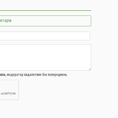
11:34
Н
п
11:05
ентарів
п
10:33
В
з
в
10:04
Т
у
н
09:32
я
вила
, модератор видалятиме без попереджень.
б
09:03
п
08:50
м
07:46