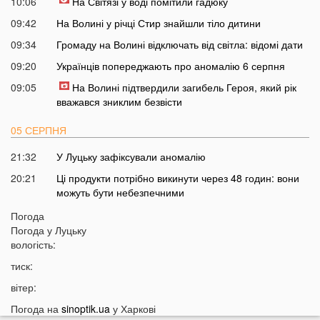
10:06
На Світязі у воді помітили гадюку
09:42
На Волині у річці Стир знайшли тіло дитини
09:34
Громаду на Волині відключать від світла: відомі дати
09:20
Українців попереджають про аномалію 6 серпня
09:05
На Волині підтвердили загибель Героя, який рік
вважався зниклим безвісти
05 СЕРПНЯ
21:32
У Луцьку зафіксували аномалію
20:21
Ці продукти потрібно викинути через 48 годин: вони
можуть бути небезпечними
19:51
Одну категорію людей закликали щодня пити каву:
Погода
кого це стосується
Погода у
Луцьку
вологість:
19:20
Що категорично заборонено робити на Яблучний
Спас: повний перелік
тиск:
18:40
Водіїв в Україні можуть оштрафувати на 1190 гривень
вітер:
за одну дрібницю
Погода на
sinoptik.ua
у Харкові