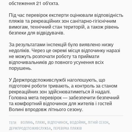
обстеження 21 об'єкта.
Під час перевірок експерти оцінювали відповідність
пляжів та рекреаційних зон санітарно-гігієнічним
вимогам, технічний стан територій, а також рівень
безпеки для відвідувачів.
За результатами інспекцій було виявлено низку
недоліків. Через це окремі місця відпочинку наразі
не можуть розпочати роботу та приймати
відпочивальників до повного усунення всіх
порушень.
У Держпродспоживслужбі наголошують, що
підготовчі роботи тривають, а контроль за станом
рекреаційних зон здійснюватиметься й надалі.
Головна мета перевірок — забезпечити безпечний
та комфортний відпочинок для жителів і гостей
Волині впродовж літнього сезону.
,
,
,
,
,
ТЕГИ:
ВОЛИНЬ
ПЛЯЖІ
ВІДПОЧИНОК
ВОДОЙМИ
ЛІТНІЙ СЕЗОН
,
ДЕРЖПРОДСПОЖИВСЛУЖБА
ПЕРЕВІРКА ПЛЯЖІВ