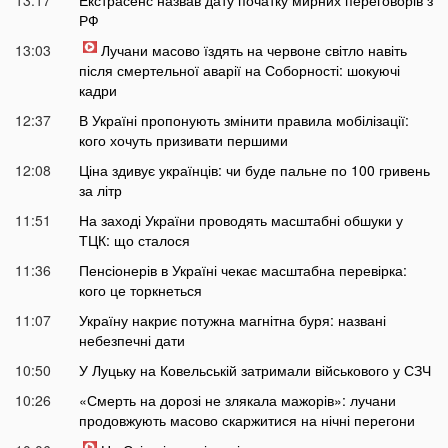
13:17
Екстрасенс назвав дату початку мирних переговорів з
РФ
13:03
Лучани масово їздять на червоне світло навіть
після смертельної аварії на Соборності: шокуючі
кадри
12:37
В Україні пропонують змінити правила мобілізації:
кого хочуть призивати першими
12:08
Ціна здивує українців: чи буде пальне по 100 гривень
за літр
11:51
На заході України проводять масштабні обшуки у
ТЦК: що сталося
11:36
Пенсіонерів в Україні чекає масштабна перевірка:
кого це торкнеться
11:07
Україну накриє потужна магнітна буря: названі
небезпечні дати
10:50
У Луцьку на Ковельській затримали військового у СЗЧ
10:26
«Смерть на дорозі не злякала мажорів»: лучани
продовжують масово скаржитися на нічні перегони