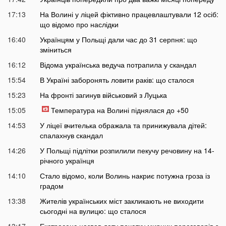
17:13
На Волині у ліцей фіктивно працевлаштували 12 осіб:
що відомо про наслідки
16:40
Українцям у Польщі дали час до 31 серпня: що
зміниться
16:12
Відома українська ведуча потрапила у скандал
15:54
В Україні заборонять ловити раків: що сталося
15:23
На фронті загинув військовий з Луцька
15:05
Температура на Волині піднялася до +50
14:53
У ліцеї вчителька ображала та принижувала дітей:
спалахнув скандал
14:26
У Польщі підлітки розпилили пекучу речовину на 14-
річного українця
14:10
Стало відомо, коли Волинь накриє потужна гроза із
градом
13:38
Жителів українських міст закликають не виходити
сьогодні на вулицю: що сталося