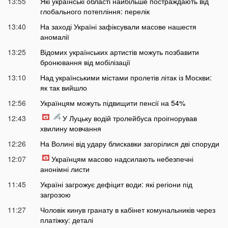
13:55
Які українські області найбільше постраждають від
глобального потепління: перелік
13:40
На заході Україні зафіксували масове нашестя
аномалії
13:25
Відомих українських артистів можуть позбавити
бронювання від мобілізації
13:10
Над українськими містами пролетів літак із Москви:
як так вийшло
12:56
Українцям можуть підвищити пенсії на 54%
12:43
У Луцьку водій тролейбуса проігнорував
хвилину мовчання
12:26
На Волині від удару блискавки загорілися дві споруди
12:07
Українцям масово надсилають небезпечні
анонімні листи
11:45
Україні загрожує дефіцит води: які регіони під
загрозою
11:27
Чоловік кинув гранату в кабінет комунальників через
платіжку: деталі