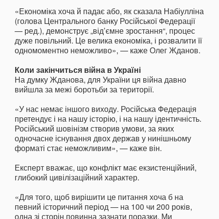
«Економіка хоча й падає або, як сказала Набіулліна
(голова Центрального банку Російської Федерації
— ред.), демонструє „від’ємне зростання“, процес
дуже повільний. Це велика економіка, і розвалити її
одномоментно неможливо», — каже Олег Жданов.
Коли закінчиться війна в Україні
На думку Жданова, для України ця війна давно
вийшла за межі боротьби за території.
«У нас немає іншого виходу. Російська Федерація
претендує і на нашу історію, і на нашу ідентичність.
Російський шовінізм створив умови, за яких
одночасне існування двох держав у нинішньому
форматі стає неможливим», — каже він.
Експерт вважає, що конфлікт має екзистенційний,
глибокий цивілізаційний характер.
«Для того, щоб вирішити це питання хоча б на
певний історичний період — на 100 чи 200 років,
одна зі сторін повинна зазнати поразки. Ми