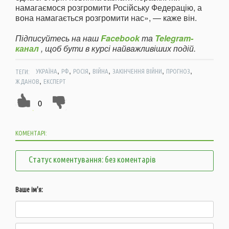
намагаємося розгромити Російську Федерацію, а
вона намагається розгромити нас», — каже він.
Підписуйтесь на наш
Facebook
та
Telegram-
канал
, щоб бути в курсі найважливіших подій.
,
,
,
,
,
,
ТЕГИ:
УКРАЇНА
РФ
РОСІЯ
ВІЙНА
ЗАКІНЧЕННЯ ВІЙНИ
ПРОГНОЗ
,
ЖДАНОВ
ЕКСПЕРТ
0
КОМЕНТАРІ:
Статус коментування: без коментарів
Ваше ім'я: