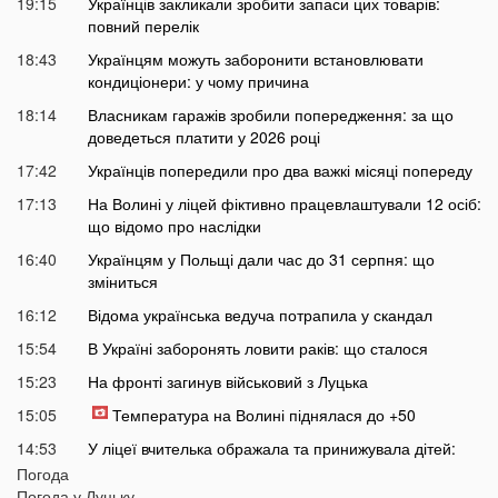
19:15
Українців закликали зробити запаси цих товарів:
повний перелік
18:43
Українцям можуть заборонити встановлювати
кондиціонери: у чому причина
18:14
Власникам гаражів зробили попередження: за що
доведеться платити у 2026 році
17:42
Українців попередили про два важкі місяці попереду
17:13
На Волині у ліцей фіктивно працевлаштували 12 осіб:
що відомо про наслідки
16:40
Українцям у Польщі дали час до 31 серпня: що
зміниться
16:12
Відома українська ведуча потрапила у скандал
15:54
В Україні заборонять ловити раків: що сталося
15:23
На фронті загинув військовий з Луцька
15:05
Температура на Волині піднялася до +50
14:53
У ліцеї вчителька ображала та принижувала дітей:
спалахнув скандал
Погода
Погода у
Луцьку