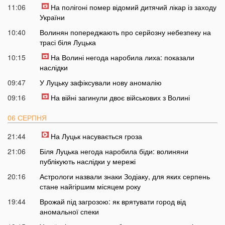
11:06
На полігоні помер відомий дитячий лікар із заходу
України
10:40
Волинян попереджають про серйозну небезпеку на
трасі біля Луцька
10:15
На Волині негода наробила лиха: показали
наслідки
09:47
У Луцьку зафіксували нову аномалію
09:16
На війні загинули двоє військових з Волині
06 СЕРПНЯ
21:44
На Луцьк насувається гроза
21:06
Біля Луцька негода наробила біди: волиняни
публікують наслідки у мережі
20:16
Астрологи назвали знаки Зодіаку, для яких серпень
стане найгіршим місяцем року
19:44
Врожай під загрозою: як врятувати город від
аномальної спеки