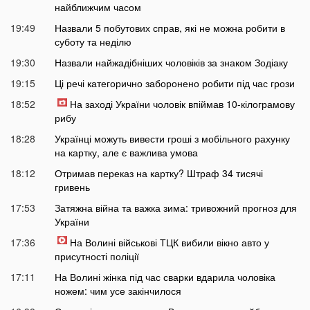
найближчим часом
19:49
Назвали 5 побутових справ, які не можна робити в
суботу та неділю
19:30
Назвали найжадібніших чоловіків за знаком Зодіаку
19:15
Ці речі категорично заборонено робити під час грози
18:52
На заході України чоловік впіймав 10-кілограмову
рибу
18:28
Українці можуть вивести гроші з мобільного рахунку
на картку, але є важлива умова
18:12
Отримав переказ на картку? Штраф 34 тисячі
гривень
17:53
Затяжна війна та важка зима: тривожний прогноз для
України
17:36
На Волині військові ТЦК вибили вікно авто у
присутності поліції
17:11
На Волині жінка під час сварки вдарила чоловіка
ножем: чим усе закінчилося