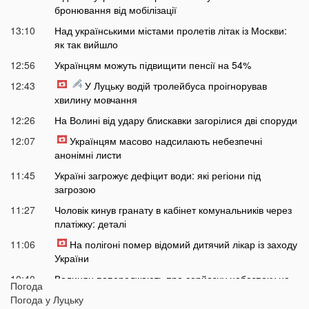
бронювання від мобілізації
13:10
Над українськими містами пролетів літак із Москви:
як так вийшло
12:56
Українцям можуть підвищити пенсії на 54%
12:43
У Луцьку водій тролейбуса проігнорував
хвилину мовчання
12:26
На Волині від удару блискавки загорілися дві споруди
12:07
Українцям масово надсилають небезпечні
анонімні листи
11:45
Україні загрожує дефіцит води: які регіони під
загрозою
11:27
Чоловік кинув гранату в кабінет комунальників через
платіжку: деталі
11:06
На полігоні помер відомий дитячий лікар із заходу
України
10:40
Волинян попереджають про серйозну небезпеку на
Погода
трасі біля Луцька
Погода у
Луцьку