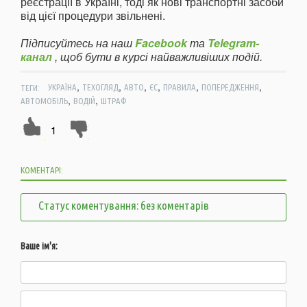
реєстрації в Україні, тоді як нові транспортні засоби
від цієї процедури звільнені.
Підписуйтесь на наш
Facebook
та
Telegram-
канал
, щоб бути в курсі найважливіших подій.
,
,
,
,
,
,
ТЕГИ:
УКРАЇНА
ТЕХОГЛЯД
АВТО
ЄС
ПРАВИЛА
ПОПЕРЕДЖЕННЯ
,
,
АВТОМОБІЛЬ
ВОДІЙ
ШТРАФ
1
КОМЕНТАРІ:
Статус коментування: без коментарів
Ваше ім'я: