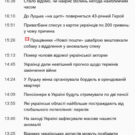
16:38
Стало відомо, чи накриє Волинь негода найближчим
часом
16:10
До Луцька «на щиті» повернеться 43-річний Герой
15:51
ПриватБанк списує з карток українців по 200 гривень:
у чому причина
15:26
Працівники «Нової пошти» шваброю виштовхали
собаку з відділення у аномальну спеку
15:13
Помер чоловік відомої української акторки
14:45
Українці дали невтішний прогноз щодо термінів
закінчення війни
14:24
У Луцьку жінка організувала бордель в орендованій
квартирі
14:09
Пенсіонери в Україні будуть отримувати по дві пенсії
13:55
Які українські області найбільше постраждають від
глобального потепління: перелік
13:40
На заході Україні зафіксували масове нашестя
аномалії
13:25
Відомих українських артистів можуть позбавити