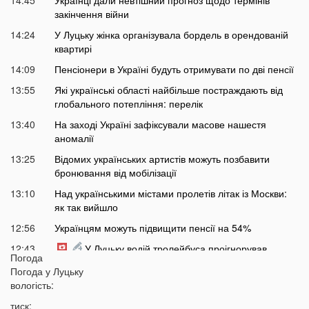
14:45
Українці дали невтішний прогноз щодо термінів
закінчення війни
14:24
У Луцьку жінка організувала бордель в орендованій
квартирі
14:09
Пенсіонери в Україні будуть отримувати по дві пенсії
13:55
Які українські області найбільше постраждають від
глобального потепління: перелік
13:40
На заході Україні зафіксували масове нашестя
аномалії
13:25
Відомих українських артистів можуть позбавити
бронювання від мобілізації
13:10
Над українськими містами пролетів літак із Москви:
як так вийшло
12:56
Українцям можуть підвищити пенсії на 54%
12:43
У Луцьку водій тролейбуса проігнорував
Погода
хвилину мовчання
Погода у
Луцьку
12:26
На Волині від удару блискавки загорілися дві споруди
вологість:
12:07
Українцям масово надсилають небезпечні
тиск: