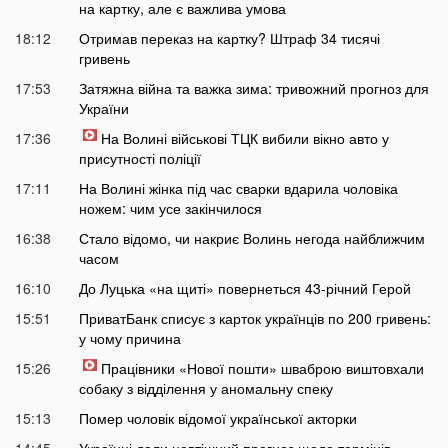
на картку, але є важлива умова
18:12
Отримав переказ на картку? Штраф 34 тисячі
гривень
17:53
Затяжна війна та важка зима: тривожний прогноз для
України
17:36
На Волині військові ТЦК вибили вікно авто у
присутності поліції
17:11
На Волині жінка під час сварки вдарила чоловіка
ножем: чим усе закінчилося
16:38
Стало відомо, чи накриє Волинь негода найближчим
часом
16:10
До Луцька «на щиті» повернеться 43-річний Герой
15:51
ПриватБанк списує з карток українців по 200 гривень:
у чому причина
15:26
Працівники «Нової пошти» шваброю виштовхали
собаку з відділення у аномальну спеку
15:13
Помер чоловік відомої української акторки