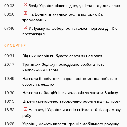
09:03
Захід України пішов під воду після потужних злив
08:50
На Волині зіткнулися бус та мотоцикл: є
травмований
07:46
У Луцьку на Соборності сталася чергова ДТП: є
постраждалі
07 СЕРПНЯ
20:31
Від цих напоїв ви будете спати як немовля
20:17
Три знаки Зодіаку несподівано розбагатіють
найближчим часом
19:49
Назвали 5 побутових справ, які не можна робити в
суботу та неділю
19:30
Назвали найжадібніших чоловіків за знаком Зодіаку
19:15
Ці речі категорично заборонено робити під час грози
18:52
На заході України чоловік впіймав 10-кілограмову
рибу
18:28
Українці можуть вивести гроші з мобільного рахунку