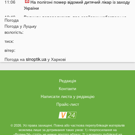
11:06
На полігоні помер відомий дитячий лікар із заходу
України
10:40
Волинян попереджають про серйозну небезпеку на
Погода
трасі біля Луцька
Погода у
Луцьку
10:15
вологість:
На Волині негода наробила лиха: показали
наслідки
тиск:
09:47
У Луцьку зафіксували нову аномалію
вітер:
09:16
На війні загинули двоє військових з Волині
Погода на
sinoptik.ua
у Харкові
06 СЕРПНЯ
21:44
На Луцьк насувається гроза
Редакція
21:06
Біля Луцька негода наробила біди: волиняни
Контакти
публікують наслідки у мережі
Написати листа у редакцію
20:16
Астрологи назвали знаки Зодіаку, для яких серпень
Прайс-лист
стане найгіршим місяцем року
19:44
Врожай під загрозою: як врятувати город від
аномальної спеки
© 2026. Усі права захищені. Повна або часткова перепублікація матеріалів
можлива лише за дотримання таких умов: 1) гіперпосилання на
19:15
Українців закликали зробити запаси цих товарів:
«Волинь24» стоїть не нижче другого абзацу; 2) з моменту публікації на