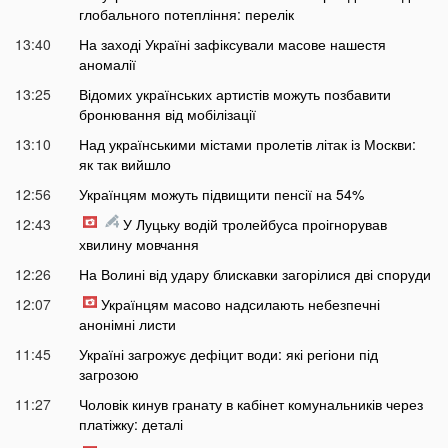
глобального потепління: перелік
13:40
На заході Україні зафіксували масове нашестя
аномалії
13:25
Відомих українських артистів можуть позбавити
бронювання від мобілізації
13:10
Над українськими містами пролетів літак із Москви:
як так вийшло
12:56
Українцям можуть підвищити пенсії на 54%
12:43
У Луцьку водій тролейбуса проігнорував
хвилину мовчання
12:26
На Волині від удару блискавки загорілися дві споруди
12:07
Українцям масово надсилають небезпечні
анонімні листи
11:45
Україні загрожує дефіцит води: які регіони під
загрозою
11:27
Чоловік кинув гранату в кабінет комунальників через
платіжку: деталі