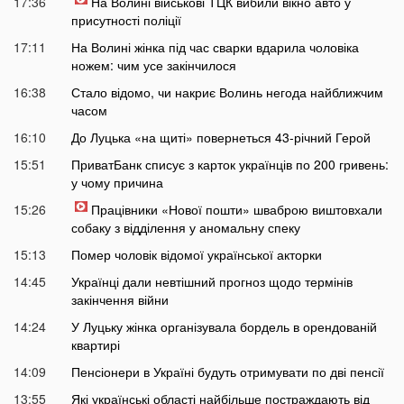
17:36
На Волині військові ТЦК вибили вікно авто у
присутності поліції
17:11
На Волині жінка під час сварки вдарила чоловіка
ножем: чим усе закінчилося
16:38
Стало відомо, чи накриє Волинь негода найближчим
часом
16:10
До Луцька «на щиті» повернеться 43-річний Герой
15:51
ПриватБанк списує з карток українців по 200 гривень:
у чому причина
15:26
Працівники «Нової пошти» шваброю виштовхали
собаку з відділення у аномальну спеку
15:13
Помер чоловік відомої української акторки
14:45
Українці дали невтішний прогноз щодо термінів
закінчення війни
14:24
У Луцьку жінка організувала бордель в орендованій
квартирі
14:09
Пенсіонери в Україні будуть отримувати по дві пенсії
13:55
Які українські області найбільше постраждають від