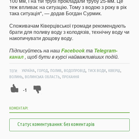
100 мм, і на тій трубі прокладали трубу 25-мм. Це
теж впливає на ситуацію. Тому з водою з року в рік
така ситуація", — додав Богдан Сурмик.
Споживачам Ківерцівської громади рекомендують
брати для поливу воду з колодязів, технічну воду чи
накопичувати дощову воду.
Підписуйтесь на наш
Facebook
та
Telegram-
канал
, щоб бути в курсі найважливіших подій.
,
,
,
,
,
,
ТЕГИ:
УКРАЇНА
ГОРОД
ПОЛИВ
ВОДОПРОВІД
ТИСК ВОДИ
КІВЕРЦІ
,
,
ВОЛИНЬ
ВОЛИНСЬКА ОБЛАСТЬ
ПРОХАННЯ
-1
КОМЕНТАРІ:
Статус коментування: без коментарів