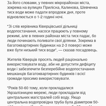
За його словами, у певних мікрорайонах міста,
зокрема на вулицях Прилісна, Калинова, Шевченка
тиск води може падати впродовж дня, проте
відновлюється о 1-2 годині ночі.
"Зі слів керівника Ківерцівської дільниці
водопостачання, насоси працюють у повному
режимі, але в певних районах міста тиск падає, бо
люди починають поливати свої ділянки. Зокрема в
багатоквартирних будинках на 2-3 поверсі може
вже бути низький тиск води", — сказав посадовець.
Жителів Ківерців просять людей раціонально
використовувати воду, аби не допустити дефіциту
води і забезпечити безперебійне водопостачання
мешканців багатоквартирних будинків і всієї
громади просимо використовувати.
"Років 50-60 тому, коли прокладалися
Укрзалізницею мережі, люди прокладали від
центральних магістралей собі воду. Якщо
центральна водопровідна труба була діаметром 50-