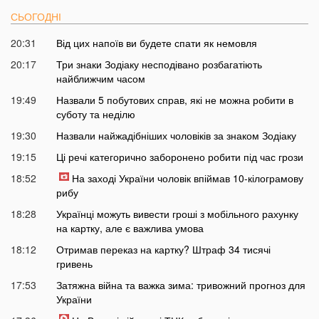
СЬОГОДНІ
20:31
Від цих напоїв ви будете спати як немовля
20:17
Три знаки Зодіаку несподівано розбагатіють
найближчим часом
19:49
Назвали 5 побутових справ, які не можна робити в
суботу та неділю
19:30
Назвали найжадібніших чоловіків за знаком Зодіаку
19:15
Ці речі категорично заборонено робити під час грози
18:52
На заході України чоловік впіймав 10-кілограмову
рибу
18:28
Українці можуть вивести гроші з мобільного рахунку
на картку, але є важлива умова
18:12
Отримав переказ на картку? Штраф 34 тисячі
гривень
17:53
Затяжна війна та важка зима: тривожний прогноз для
України