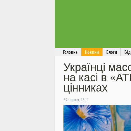
Головна
Новини
Блоги
Від
Українці ма
на касі в «А
цінниках
25 червня, 12:11