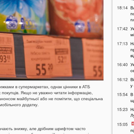
18:14
В
п
п
17:42
У
м
17:13
Н
п
в
16:40
У
с
16:12
В
у
знижками в супермаркетах, однак цінники в АТБ
 покупців. Якщо не уважно читати інформацію,
15:54
В
анонсом майбутньої або не помітити, що спеціальна
щ
мобільного додатку.
15:23
Н
Л
15:05
ачають знижку, але дрібним шрифтом часто
п