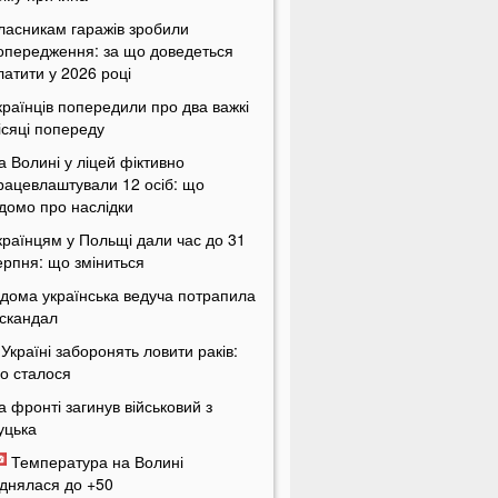
ласникам гаражів зробили
опередження: за що доведеться
латити у 2026 році
країнців попередили про два важкі
ісяці попереду
а Волині у ліцей фіктивно
рацевлаштували 12 осіб: що
ідомо про наслідки
країнцям у Польщі дали час до 31
ерпня: що зміниться
ідома українська ведуча потрапила
 скандал
 Україні заборонять ловити раків:
о сталося
а фронті загинув військовий з
уцька
Температура на Волині
іднялася до +50