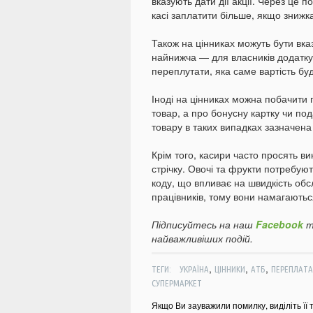
вказують дати дії акції. Через це п
касі заплатити більше, якщо знижк
Також на цінниках можуть бути вказ
найнижча — для власників додатку 
переплутати, яка саме вартість бу
Іноді на цінниках можна побачити 
товар, а про бонусну картку чи под
товару в таких випадках зазначена
Крім того, касири часто просять в
стрічку. Овочі та фрукти потребую
коду, що впливає на швидкість обс
працівників, тому вони намагаютьс
Підписуйтесь на наш
Facebook
т
найважливіших подій.
,
,
,
ТЕГИ:
УКРАЇНА
ЦІННИКИ
АТБ
ПЕРЕПЛАТА
СУПЕРМАРКЕТ
Якщо Ви зауважили помилку, виділіть її 