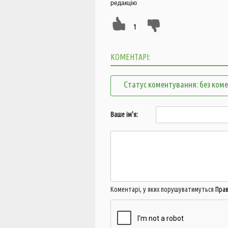
редакцію
1
КОМЕНТАРІ:
Статус коментування: без ком
Ваше ім'я:
Коментарі, у яких порушуватимуться
Пра