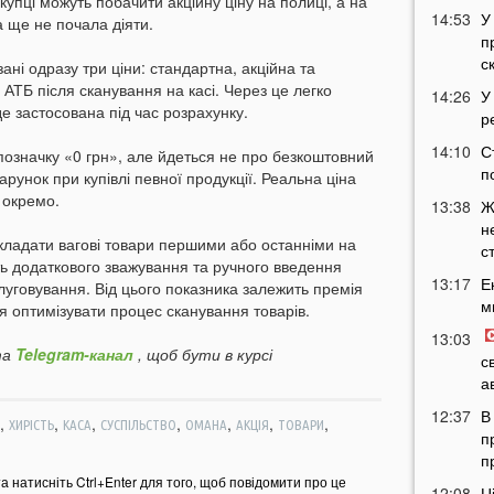
окупці можуть побачити акційну ціну на полиці, а на
14:53
У
а ще не почала діяти.
п
с
ані одразу три ціни: стандартна, акційна та
АТБ після сканування на касі. Через це легко
14:26
У
де застосована під час розрахунку.
р
14:10
С
позначку «0 грн», але йдеться не про безкоштовний
п
арунок при купівлі певної продукції. Реальна ціна
 окремо.
13:38
Ж
н
икладати вагові товари першими або останніми на
с
ть додаткового зважування та ручного введення
13:17
Е
луговування. Від цього показника залежить премія
м
я оптимізувати процес сканування товарів.
13:03
а
Telegram-канал
, щоб бути в курсі
с
а
12:37
В
,
,
,
,
,
,
,
ХИРІСТЬ
КАСА
СУСПІЛЬСТВО
ОМАНА
АКЦІЯ
ТОВАРИ
п
п
та натисніть Ctrl+Enter для того, щоб повідомити про це
12:08
Ц