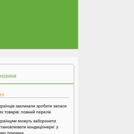
 НОВИНИ
НІ
країнців закликали зробити запаси
их товарів: повний перелік
країнцям можуть заборонити
становлювати кондиціонери: у
ому причина