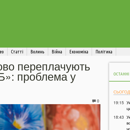
ео
Статті
Волинь
Війна
Економіка
Політика
сово переплачують
ТБ»: проблема у
ОСТАННІ
СЬОГОД
0
19:15
У
ц
18:43
У
в
ч