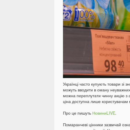
Українці часто купують товари зі 
можуть вводити в оману неуважних
можна переплутати чинну акцію з 
ціна доступна лише користувачам 
Про це пишуть
НовиниLIVE
.
Помаранчеві цінники зазвичай озн