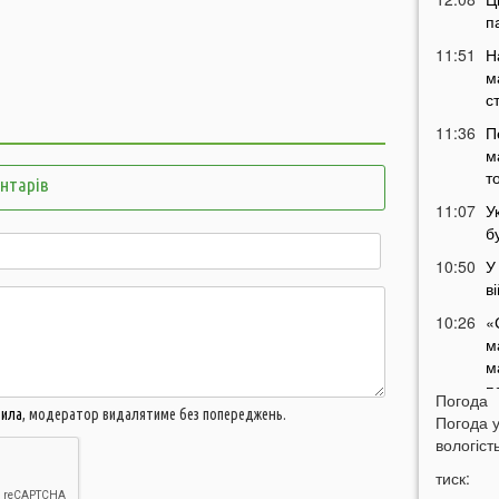
п
11:51
Н
м
с
11:36
П
м
т
ентарів
11:07
У
б
10:50
У
в
10:26
«
м
м
п
Погода
вила
, модератор видалятиме без попереджень.
10:06
Погода 
вологість
09:42
Н
тиск:
д