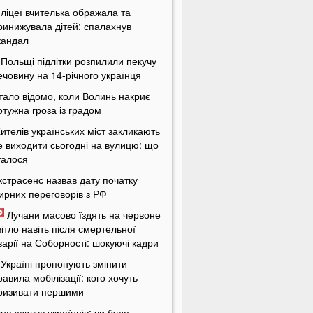
 ліцеї вчителька ображала та
ринижувала дітей: спалахнув
кандал
 Польщі підлітки розпилили пекучу
ечовину на 14-річного українця
тало відомо, коли Волинь накриє
отужна гроза із градом
ителів українських міст закликають
е виходити сьогодні на вулицю: що
талося
кстрасенс назвав дату початку
ирних переговорів з РФ
Лучани масово їздять на червоне
вітло навіть після смертельної
варії на Соборності: шокуючі кадри
 Україні пропонують змінити
равила мобілізації: кого хочуть
ризивати першими
іна здивує українців: чи буде