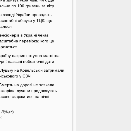
альне по 100 гривень за літр
а заході України проводять
асштабні обшуки у ТЦК: що
талося
енсіонерів в Україні чекає
асштабна перевірка: кого це
оркнеться
країну накриє потужна магнітна
уря: названі небезпечні дати
 Луцьку на Ковельській затримали
ійськового у СЗЧ
Смерть на дорозі не злякала
ажорів»: лучани продовжують
асово скаржитися на нічні
ерегони
у
Луцьку
На Світязі у воді помітили гадюку
:
а Волині у річці Стир знайшли тіло
итини