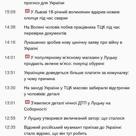
прогноз для України
15:09
У Львові 18-річний волинянин вдарив ножем
хлопця під час сварки
14:38
На Волині чоловік побив працівника ТЦК під час
перевірки документів
14:16
Лукашенко зробив нову цинічну заяву про війну в
Україні
14:01
У популярному м'ясному магазині у Луцьку
продають зелене м'ясо: покупці обурені
13:51
Українцям доведеться більше платити за комуналку:
у чому причина
13:30
На заході України у ТЦК масово забирали відстрочки
у чоловіків: деталі
13:01
Зʼявилися деталі нічної ДТП у Луцьку на
Соборності
12:55
У Луцьку утворився величезний затор: що сталося
12:35
Відомий російський музикант приїхав до України:
стало відомо, що він тут робить