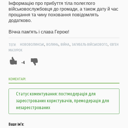
Інформацію про прибуття тіла полеглого
військовослужбовця до громади, а також дату й час
прощання та чину поховання повідомлять
додатково.
Вічна пам'ять і слава Герою!
,
,
,
,
ТЕГИ:
НОВОВОЛИНСЬК
ВОЛИНЬ
ВІЙНА
ЗАГИБЕЛЬ ВІЙСЬКОВОГО
ЄВГЕН
МАЗУРОК
-4
КОМЕНТАРІ:
Статус коментування: постмодерація для
зареєстрованих користувачів, премодерація для
незареєстрованих
Ваше ім'я: