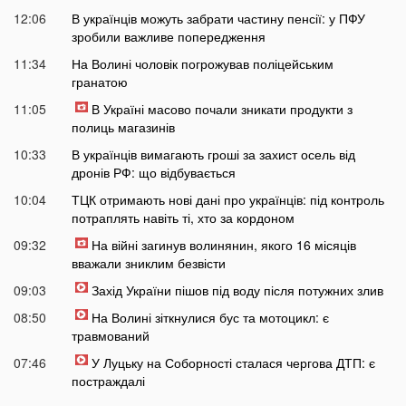
12:06
В українців можуть забрати частину пенсії: у ПФУ
зробили важливе попередження
11:34
На Волині чоловік погрожував поліцейським
гранатою
11:05
В Україні масово почали зникати продукти з
полиць магазинів
10:33
В українців вимагають гроші за захист осель від
дронів РФ: що відбувається
10:04
ТЦК отримають нові дані про українців: під контроль
потраплять навіть ті, хто за кордоном
09:32
На війні загинув волинянин, якого 16 місяців
вважали зниклим безвісти
09:03
Захід України пішов під воду після потужних злив
08:50
На Волині зіткнулися бус та мотоцикл: є
травмований
07:46
У Луцьку на Соборності сталася чергова ДТП: є
постраждалі