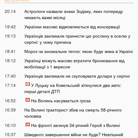
20:14
Астрологи назвали знаки Зодіаку, яких попереду
чекають важкі місяці
19:42
Українки масово відмовляються від консервації
19:13
Українців закликали принести цю рослину в оселю у
серпні: у чому причина
18:41
Мороз чи аномальне тепло: якою буде зима в Україні
18:12
Українці можуть масово втратити бронювання від
мобілізації з 1 вересня
17:40
Українців закликали не скуповувати долари у серпні
17:14
У Луцьку на Ковельській зіткнулися два авто:
перші деталі ДТП
16:52
На Волинь насувається гроза
16:39
На Волині тракторист збив на смерть 58-річного
чоловіка
16:10
На фронті загинув 34-річний Герой з Волині
15:37
Швидкого завершення війни не буде? Невтішний