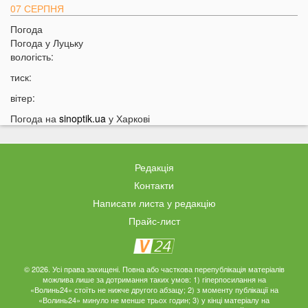
07 СЕРПНЯ
Погода
20:31
Від цих напоїв ви будете спати як немовля
Погода у
Луцьку
20:17
Три знаки Зодіаку несподівано розбагатіють
вологість:
найближчим часом
тиск:
19:49
Назвали 5 побутових справ, які не можна робити в
вітер:
суботу та неділю
Погода на
sinoptik.ua
у Харкові
19:30
Назвали найжадібніших чоловіків за знаком Зодіаку
19:15
Ці речі категорично заборонено робити під час грози
18:52
На заході України чоловік впіймав 10-кілограмову
Редакція
рибу
Контакти
18:28
Українці можуть вивести гроші з мобільного рахунку
Написати листа у редакцію
на картку, але є важлива умова
Прайс-лист
18:12
Отримав переказ на картку? Штраф 34 тисячі
гривень
17:53
Затяжна війна та важка зима: тривожний прогноз для
© 2026. Усі права захищені. Повна або часткова перепублікація матеріалів
можлива лише за дотримання таких умов: 1) гіперпосилання на
України
«Волинь24» стоїть не нижче другого абзацу; 2) з моменту публікації на
«Волинь24» минуло не менше трьох годин; 3) у кінці матеріалу на
17:36
На Волині військові ТЦК вибили вікно авто у