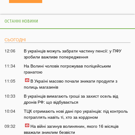
ОСТАННІ НОВИНИ
СЬОГОДНІ
12:06
В українців можуть забрати частину пенсії: у ПФУ
зробили важливе попередження
11:34
На Волині чоловік погрожував поліцейським
гранатою
11:05
В Україні масово почали зникати продукти з
полиць магазинів
10:33
В українців вимагають гроші за захист осель від
дронів РФ: що відбувається
10:04
ТЦК отримають нові дані про українців: під контроль
потраплять навіть ті, хто за кордоном
09:32
На війні загинув волинянин, якого 16 місяців
вважали зниклим безвісти