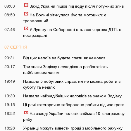
09:03
Захід України пішов під воду після потужних злив
08:50
На Волині зіткнулися бус та мотоцикл: є
травмований
07:46
У Луцьку на Соборності сталася чергова ДТП: є
постраждалі
07 СЕРПНЯ
20:31
Від цих напоїв ви будете спати як немовля
20:17
Три знаки Зодіаку несподівано розбагатіють
найближчим часом
19:49
Назвали 5 побутових справ, які не можна робити в
суботу та неділю
19:30
Назвали найжадібніших чоловіків за знаком Зодіаку
19:15
Ці речі категорично заборонено робити під час грози
18:52
На заході України чоловік впіймав 10-кілограмову
рибу
18:28
Українці можуть вивести гроші з мобільного рахунку