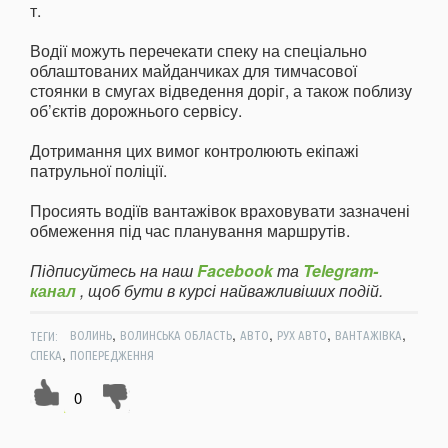
т.
Водії можуть перечекати спеку на спеціально
облаштованих майданчиках для тимчасової
стоянки в смугах відведення доріг, а також поблизу
об’єктів дорожнього сервісу.
Дотримання цих вимог контролюють екіпажі
патрульної поліції.
Просиять водіїв вантажівок враховувати зазначені
обмеження під час планування маршрутів.
Підписуйтесь на наш
Facebook
та
Telegram-
канал
, щоб бути в курсі найважливіших подій.
,
,
,
,
,
ТЕГИ:
ВОЛИНЬ
ВОЛИНСЬКА ОБЛАСТЬ
АВТО
РУХ АВТО
ВАНТАЖІВКА
,
СПЕКА
ПОПЕРЕДЖЕННЯ
0