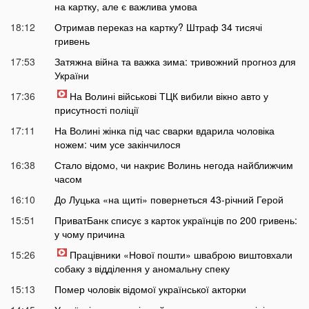
на картку, але є важлива умова
18:12
Отримав переказ на картку? Штраф 34 тисячі
гривень
17:53
Затяжна війна та важка зима: тривожний прогноз для
України
17:36
На Волині військові ТЦК вибили вікно авто у
присутності поліції
17:11
На Волині жінка під час сварки вдарила чоловіка
ножем: чим усе закінчилося
16:38
Стало відомо, чи накриє Волинь негода найближчим
часом
16:10
До Луцька «на щиті» повернеться 43-річний Герой
15:51
ПриватБанк списує з карток українців по 200 гривень:
у чому причина
15:26
Працівники «Нової пошти» шваброю виштовхали
собаку з відділення у аномальну спеку
15:13
Помер чоловік відомої української акторки