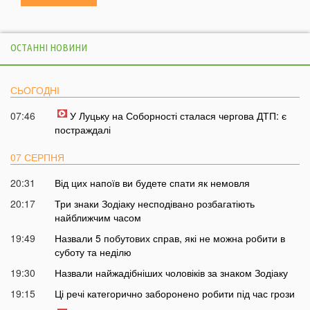
ОСТАННІ НОВИНИ
СЬОГОДНІ
07:46
У Луцьку на Соборності сталася чергова ДТП: є
постраждалі
07 СЕРПНЯ
20:31
Від цих напоїв ви будете спати як немовля
20:17
Три знаки Зодіаку несподівано розбагатіють
найближчим часом
19:49
Назвали 5 побутових справ, які не можна робити в
суботу та неділю
19:30
Назвали найжадібніших чоловіків за знаком Зодіаку
19:15
Ці речі категорично заборонено робити під час грози