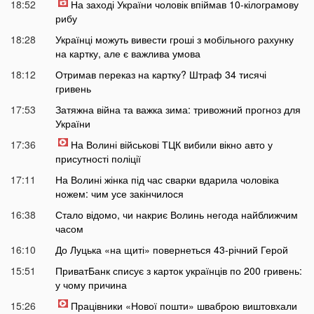
18:52
На заході України чоловік впіймав 10-кілограмову
рибу
18:28
Українці можуть вивести гроші з мобільного рахунку
на картку, але є важлива умова
18:12
Отримав переказ на картку? Штраф 34 тисячі
гривень
17:53
Затяжна війна та важка зима: тривожний прогноз для
України
17:36
На Волині військові ТЦК вибили вікно авто у
присутності поліції
17:11
На Волині жінка під час сварки вдарила чоловіка
ножем: чим усе закінчилося
16:38
Стало відомо, чи накриє Волинь негода найближчим
часом
16:10
До Луцька «на щиті» повернеться 43-річний Герой
15:51
ПриватБанк списує з карток українців по 200 гривень:
у чому причина
15:26
Працівники «Нової пошти» шваброю виштовхали