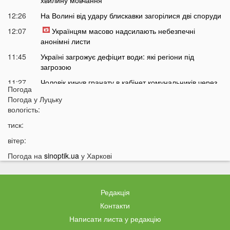
хвилину мовчання
12:26
На Волині від удару блискавки загорілися дві споруди
12:07
Українцям масово надсилають небезпечні
анонімні листи
11:45
Україні загрожує дефіцит води: які регіони під
загрозою
11:27
Чоловік кинув гранату в кабінет комунальників через
Погода
платіжку: деталі
Погода у
Луцьку
11:06
На полігоні помер відомий дитячий лікар із заходу
вологість:
України
тиск:
10:40
Волинян попереджають про серйозну небезпеку на
вітер:
трасі біля Луцька
Погода на
sinoptik.ua
у Харкові
10:15
На Волині негода наробила лиха: показали
наслідки
09:47
У Луцьку зафіксували нову аномалію
Редакція
09:16
На війні загинули двоє військових з Волині
Контакти
Написати листа у редакцію
06 СЕРПНЯ