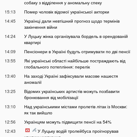
собаку з відділення у аномальну спеку
15:13
Помер чоловік відомої української акторки
14:45
Українці дали невтішний прогноз щодо термінів
закінчення війни
14:24
У Луцьку жінка організувала бордель в орендованій
квартирі
14:09
Пенсіонери в Україні будуть отримувати по дві пенсії
13:55
Які українські області найбільше постраждають від
глобального потепління: перелік
13:40
На заході Україні зафіксували масове нашестя
аномалії
13:25
Відомих українських артистів можуть позбавити
бронювання від мобілізації
13:10
Над українськими містами пролетів літак із Москви:
як так вийшло
12:56
Українцям можуть підвищити пенсії на 54%
12:43
У Луцьку водій тролейбуса проігнорував