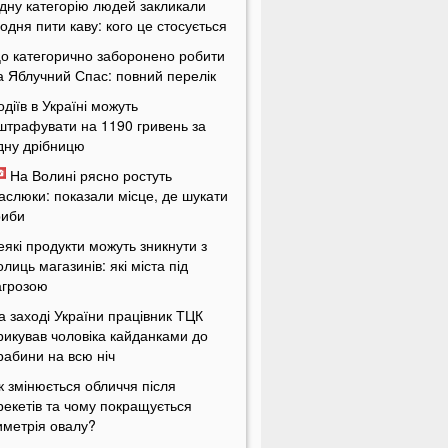
дну категорію людей закликали
одня пити каву: кого це стосується
о категорично заборонено робити
а Яблучний Спас: повний перелік
одіїв в Україні можуть
штрафувати на 1190 гривень за
дну дрібницю
На Волині рясно ростуть
аслюки: показали місце, де шукати
риби
еякі продукти можуть зникнути з
олиць магазинів: які міста під
агрозою
а заході України працівник ТЦК
рикував чоловіка кайданками до
рабини на всю ніч
к змінюється обличчя після
рекетів та чому покращується
иметрія овалу?