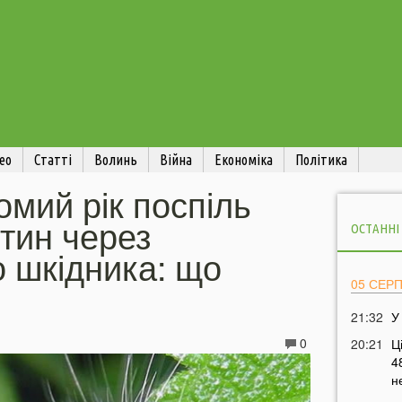
ео
Статті
Волинь
Війна
Економіка
Політика
омий рік поспіль
тин через
ОСТАННІ
 шкідника: що
05 СЕР
21:32
У
0
20:21
Ц
4
н