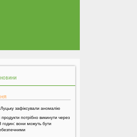
 НОВИНИ
ПНЯ
 Луцьку зафіксували аномалію
і продукти потрібно викинути через
8 годин: вони можуть бути
ебезпечними