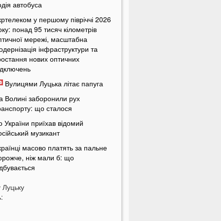
одія автобуса
кртелеком у першому півріччі 2026
оку: понад 95 тисяч кілометрів
птичної мережі, масштабна
одернізація інфраструктури та
ростання нових оптичних
ідключень
Вулицями Луцька літає папуга
а Волині заборонили рух
ранспорту: що сталося
о України приїхав відомий
осійський музикант
країнці масово платять за пальне
орожче, ніж мали б: що
ідбувається
країнців попередили про
у
Луцьку
овернення графіків відключень
:
вітла
кільки українці будуть платити за