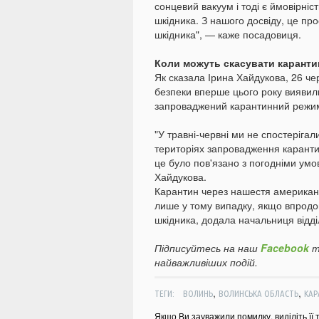
сонцевий вакуум і тоді є ймовірні
шкідника. З нашого досвіду, це про
шкідника", — каже посадовиця.
Коли можуть скасувати каранти
Як сказала Ірина Хайдукова, 26 че
безпеки вперше цього року виявили
запроваджений карантинний режи
"У травні-червні ми не спостерігал
територіях запровадження карантин
це було пов'язано з погодніми ум
Хайдукова.
Карантин через нашестя американс
лише у тому випадку, якщо впродов
шкідника, додала начальниця відді
Підписуйтесь на наш
Facebook
т
найважливіших подій.
,
,
ТЕГИ:
ВОЛИНЬ
ВОЛИНСЬКА ОБЛАСТЬ
КАР
Якщо Ви зауважили помилку, виділіть її 