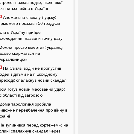
стролог назвав подію, після якої
акінчиться війна в Україні
Аномальна спека у Луцьку:
ермометр показав +50 градусів
оли в Україну прийде
охолодання: назвали точну дату
Можна просто вмерти»: українці
асово скаржаться на
Укрзалізницю»
На Світязі водій не пропустив
юдей з дітьми на пішохідному
ереході: спалахнув новий скандал
осія готує новий масований удар:
кі області під загрозою
ідома тарологиня зробила
ривожне передбачення про війну в
країні
Не зупинився перед кортежем»: на
олині спалахнув скандал через