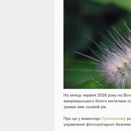
На кінець червня 2026 року на Во
американського білого метелика ох
триває вже сьомий рік.
Про це у коментарі
Суспільному
ро
управління фітосанітарної безпек