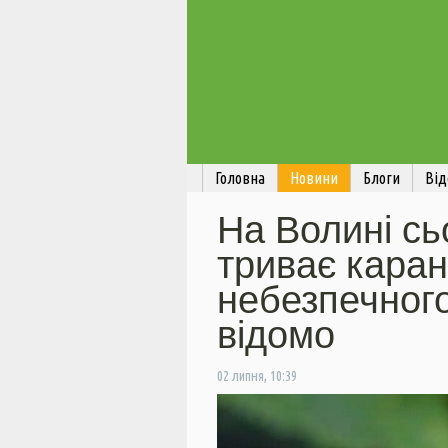
Головна
Новини
Блоги
Від
На Волині сь
триває каран
небезпечного
відомо
02 липня, 10:39