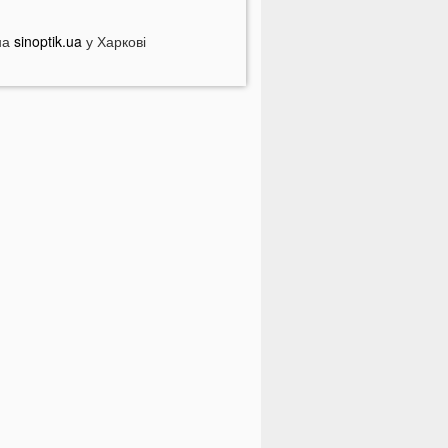
іловат світла у серпні
на
опулярний продукт подорожчав на
sinoptik.ua
у Харкові
0%: ціни можуть зрости ще більше
 Луцьку чоловік вдарив сусіда
верима: за конфлікт доведеться
орого заплатити
ідомий український хореограф
оскаржився на проблеми зі
доров'ям
 селах на Волині відключать газ:
ерелік населених пунктів
 басейні біля будинку втопилася 1-
ічна дитина
країнці можуть втратити відстрочку
ід мобілізації у серпні
На Волині авто злетіло з дороги:
остраждали п’ятеро підлітків
а Волині два дні вируватиме