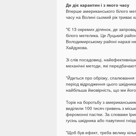
Де діє карантин і з якого часу
Вперше американського білого мете
часу на Волині сьомий рік триває 
"Є 13 окремих ділянок, де запров
білого метелика. Це Луцький район
Володимирському районі наразі не
Хайдукова.
Зі слів посадовиці, найефективніш
механічні методи, які передбачают
"Йдеться про обрізку, спалювання 
період відродження цього шкідника
найбільша ймовірність, що ми йог
Торік на боротьбу з американським
виділили 100 тисяч гривень з міськ
феромонні пастки. За словами Іри
гусінь шкідника або павутинні гніз
"Щоб був ефект, треба велику кільк