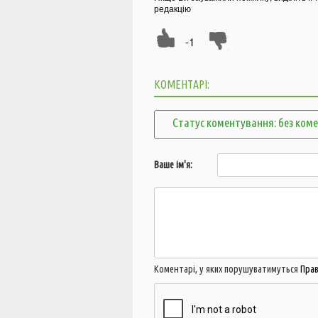
редакцію
-1
КОМЕНТАРІ:
Статус коментування: без ком
Ваше ім'я:
Коментарі, у яких порушуватимуться
Пра