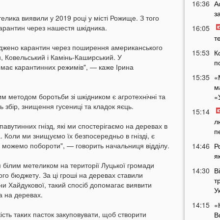
16:36
А
з
лика виявили у 2019 році у місті Рожище. З того
карантин через нашестя шкідника.
16:05
т
аджено карантин через поширення американського
15:53
К
, Ковельський і Камінь-Каширський. У
п
має карантинних режимів", — каже Ірина
15:35
«
м
им методом боротьби зі шкідником є агротехнічні та
«
ь збір, знищення гусениці та кладок яєць.
15:14
л
павутинних гнізд, які ми спостерігаємо на деревах в
п
. Коли ми знищуємо їх безпосередньо в гнізді, є
о можемо побороти", — говорить начальниця відділу.
14:46
Р
я
 білим метеликом на території Луцької громади
14:30
В
ого бюджету. За ці гроші на деревах ставили
т
ни Хайдукової, такий спосіб допомагає виявити
У
да на деревах.
14:15
«
ість таких пасток закуповувати, щоб створити
В