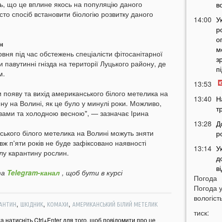
сть, що це вплине якось на популяцію даного
в
сто спосіб встановити біологію розвитку даного
14:00
У
р
о
н
м
рвня під час обстежень спеціалісти фітосанітарної
з
 павутинні гнізда на території Луцького району, де
п
м.
13:53
и появу та вихід американського білого метелика на
13:40
Н
у на Волині, як це було у минулі роки. Можливо,
т
овами та холодною весною", — зазначає Ірина
13:28
Д
ького білого метелика на Волині можуть зняти
р
ж п'яти років не буде зафіксовано наявності
13:14
У
лу карантину рослин.
д
в
а
Telegram-канал
, щоб бути в курсі
Погода
12:45
У
Погода 
п
вологість
с
,
,
,
АНТИН
ШКІДНИК
КОМАХИ
АМЕРИКАНСЬКИЙ БІЛИЙ МЕТЕЛИК
тиск:
12:26
С
та натисніть Ctrl+Enter для того, щоб повідомити про це