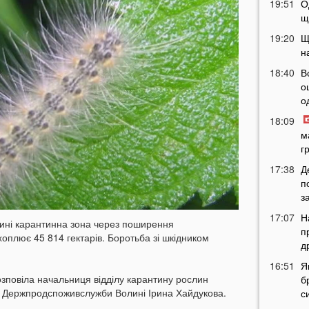
19:51
О
щ
19:20
Щ
н
18:40
В
о
о
18:09
м
г
17:38
Д
п
з
17:07
Н
лині карантинна зона через поширення
п
оплює 45 814 гектарів. Боротьба зі шкідником
д
16:51
Я
зповіла начальниця відділу карантину рослин
б
и Держпродспоживслужби Волині Ірина Хайдукова.
с