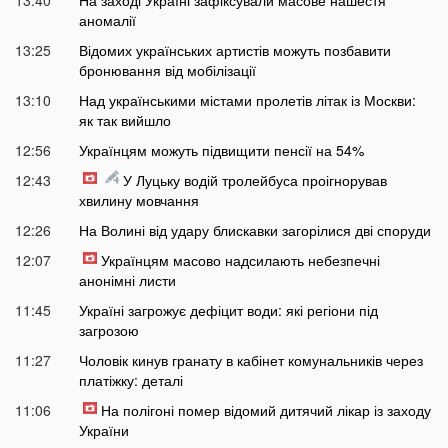
13:40
На заході Україні зафіксували масове нашестя
аномалії
13:25
Відомих українських артистів можуть позбавити
бронювання від мобілізації
13:10
Над українськими містами пролетів літак із Москви:
як так вийшло
12:56
Українцям можуть підвищити пенсії на 54%
12:43
У Луцьку водій тролейбуса проігнорував
хвилину мовчання
12:26
На Волині від удару блискавки загорілися дві споруди
12:07
Українцям масово надсилають небезпечні
анонімні листи
11:45
Україні загрожує дефіцит води: які регіони під
загрозою
11:27
Чоловік кинув гранату в кабінет комунальників через
платіжку: деталі
11:06
На полігоні помер відомий дитячий лікар із заходу
України