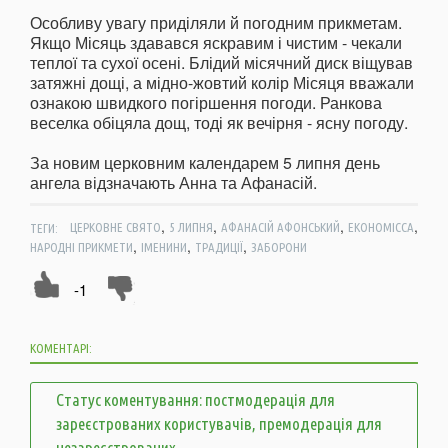
Особливу увагу приділяли й погодним прикметам.
Якщо Місяць здавався яскравим і чистим - чекали
теплої та сухої осені. Блідий місячний диск віщував
затяжні дощі, а мідно-жовтий колір Місяця вважали
ознакою швидкого погіршення погоди. Ранкова
веселка обіцяла дощ, тоді як вечірня - ясну погоду.
За новим церковним календарем 5 липня день
ангела відзначають Анна та Афанасій.
,
,
,
,
ТЕГИ:
ЦЕРКОВНЕ СВЯТО
5 ЛИПНЯ
АФАНАСІЙ АФОНСЬКИЙ
ЕКОНОМІССА
,
,
,
НАРОДНІ ПРИКМЕТИ
ІМЕНИНИ
ТРАДИЦІЇ
ЗАБОРОНИ
-1
КОМЕНТАРІ:
Статус коментування: постмодерація для
зареєстрованих користувачів, премодерація для
незареєстрованих