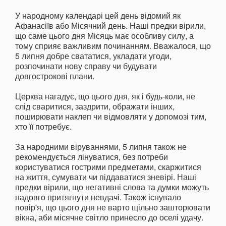
У народному календарі цей день відомий як
Афанасіїв або Місячний день. Наші предки вірили,
що саме цього дня Місяць має особливу силу, а
тому сприяє важливим починанням. Вважалося, що
5 липня добре свататися, укладати угоди,
розпочинати нову справу чи будувати
довгострокові плани.
Церква нагадує, що цього дня, як і будь-коли, не
слід сваритися, заздрити, ображати інших,
поширювати наклеп чи відмовляти у допомозі тим,
хто її потребує.
За народними віруваннями, 5 липня також не
рекомендується лінуватися, без потреби
користуватися гострими предметами, скаржитися
на життя, сумувати чи піддаватися зневірі. Наші
предки вірили, що негативні слова та думки можуть
надовго притягнути невдачі. Також існувало
повір'я, що цього дня не варто щільно зашторювати
вікна, аби місячне світло принесло до оселі удачу.