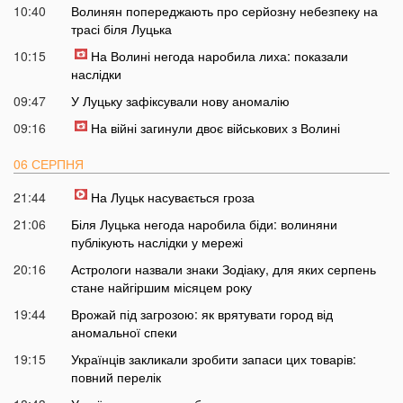
10:40
Волинян попереджають про серйозну небезпеку на
трасі біля Луцька
10:15
На Волині негода наробила лиха: показали
наслідки
09:47
У Луцьку зафіксували нову аномалію
09:16
На війні загинули двоє військових з Волині
06 СЕРПНЯ
21:44
На Луцьк насувається гроза
21:06
Біля Луцька негода наробила біди: волиняни
публікують наслідки у мережі
20:16
Астрологи назвали знаки Зодіаку, для яких серпень
стане найгіршим місяцем року
19:44
Врожай під загрозою: як врятувати город від
аномальної спеки
19:15
Українців закликали зробити запаси цих товарів:
повний перелік