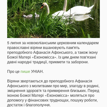
5 липня за новоюліанським церковним календарем
православні віряни вшановують пам'ять
преподобного Афанасія Афонського, а також ікону
Божої Матері «Економісса». Із цим днем пов'язані
давні народні традиції, прикмети та заборони.
Про це
пише
УНІАН.
Віряни звертаються до преподобного Афанасія
Афонського з молитвами про мир, злагоду в родині,
зміцнення здоров'я та примирення близьких. Перед
іконою Божої Матері «Економісса» моляться про
допомогу у фінансових труднощах, пошуку роботи,
достаток і благополуччя.