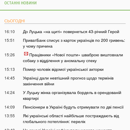
ОСТАННІ НОВИНИ
СЬОГОДНІ
16:10
До Луцька «на щиті» повернеться 43-річний Герой
15:51
ПриватБанк списує з карток українців по 200 гривень:
у чому причина
15:26
Працівники «Нової пошти» шваброю виштовхали
собаку з відділення у аномальну спеку
15:13
Помер чоловік відомої української акторки
14:45
Українці дали невтішний прогноз щодо термінів
закінчення війни
14:24
У Луцьку жінка організувала бордель в орендованій
квартирі
14:09
Пенсіонери в Україні будуть отримувати по дві пенсії
13:55
Які українські області найбільше постраждають від
глобального потепління: перелік