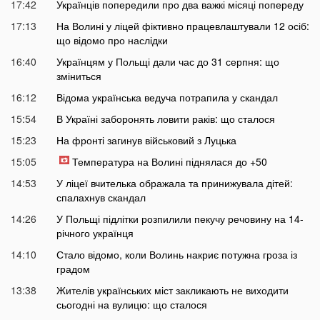
17:42
Українців попередили про два важкі місяці попереду
17:13
На Волині у ліцей фіктивно працевлаштували 12 осіб:
що відомо про наслідки
16:40
Українцям у Польщі дали час до 31 серпня: що
зміниться
16:12
Відома українська ведуча потрапила у скандал
15:54
В Україні заборонять ловити раків: що сталося
15:23
На фронті загинув військовий з Луцька
15:05
Температура на Волині піднялася до +50
14:53
У ліцеї вчителька ображала та принижувала дітей:
спалахнув скандал
14:26
У Польщі підлітки розпилили пекучу речовину на 14-
річного українця
14:10
Стало відомо, коли Волинь накриє потужна гроза із
градом
13:38
Жителів українських міст закликають не виходити
сьогодні на вулицю: що сталося