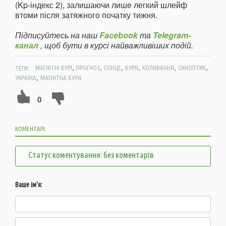
(Kp-індекс 2), залишаючи лише легкий шлейф
втоми після затяжного початку тижня.
Підписуйтесь на наш
Facebook
та
Telegram-
канал
, щоб бути в курсі найважливіших подій.
,
,
,
,
,
,
ТЕГИ:
МАГНІТНІ БУРІ
ПРОГНОЗ
СОНЦЕ
БУРЯ
КОЛИВАННЯ
СИНОПТИК
,
УКРАЇНА
МАГНІТНА БУРЯ
0
КОМЕНТАРІ:
Статус коментування: без коментарів
Ваше ім'я: