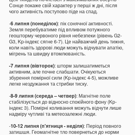
Сонце покаже свій характер у перші ж дні, після
чого активність поступово піде на спад.
-
6 липня (понеділок)
: пік сонячної активності.
Земля перебуватиме під впливом потужного
геошторму червоного рівня небезпеки (рівень G2-
G3, Kp-індекс сягне 6-7). Це найважчий день тижня,
коли навіть здорові люди можуть відчувати апатію,
мігрень та швидку втомлюваність.
-7 липня (вівторок)
: шторм залишатиметься
активним, але почне слабшати. Очікуються
збурення помірної сили (Kp-індекс 4-5), можливе
легке нездужання та стрибки тиску.
-
8-9 липня (середа – четвер)
: Магнітне поле
стабілізується до відносно спокійного фону (Kp-
індекс 3). Помірні коливання можуть відчути лише
надміру чутливі та метеозалежні люди.
-
10-12 липня (п'ятниця - неділя)
: Період повного
затишшя. Геомагнітне тло повернеться до норми