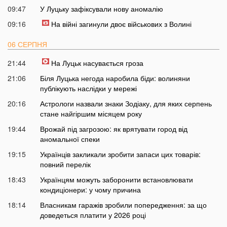
09:47
У Луцьку зафіксували нову аномалію
09:16
На війні загинули двоє військових з Волині
06 СЕРПНЯ
21:44
На Луцьк насувається гроза
21:06
Біля Луцька негода наробила біди: волиняни
публікують наслідки у мережі
20:16
Астрологи назвали знаки Зодіаку, для яких серпень
стане найгіршим місяцем року
19:44
Врожай під загрозою: як врятувати город від
аномальної спеки
19:15
Українців закликали зробити запаси цих товарів:
повний перелік
18:43
Українцям можуть заборонити встановлювати
кондиціонери: у чому причина
18:14
Власникам гаражів зробили попередження: за що
доведеться платити у 2026 році