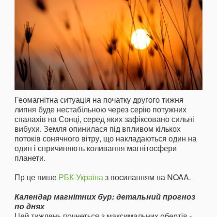
Геомагнітна ситуація на початку другого тижня
липня буде нестабільною через серію потужних
спалахів на Сонці, серед яких зафіксовано сильні
вибухи. Земля опинилася під впливом кількох
потоків сонячного вітру, що накладаються один на
один і спричиняють коливання магнітосфери
планети.
Пр це пише
РБК-Україна
з посиланням на NOAA.
Календар магнітних бур: детальний прогноз
по днях
Цей тиждень почнеться з максимальних обертів -