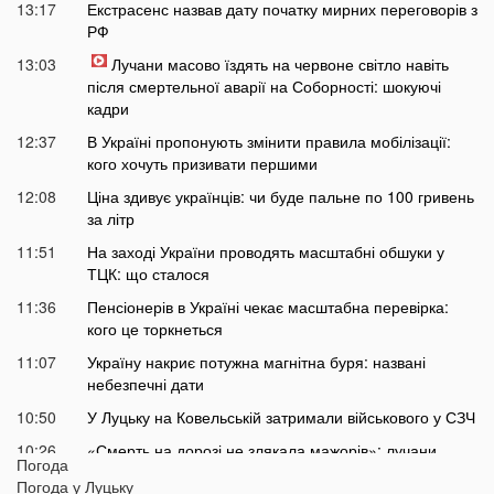
13:17
Екстрасенс назвав дату початку мирних переговорів з
РФ
13:03
Лучани масово їздять на червоне світло навіть
після смертельної аварії на Соборності: шокуючі
кадри
12:37
В Україні пропонують змінити правила мобілізації:
кого хочуть призивати першими
12:08
Ціна здивує українців: чи буде пальне по 100 гривень
за літр
11:51
На заході України проводять масштабні обшуки у
ТЦК: що сталося
11:36
Пенсіонерів в Україні чекає масштабна перевірка:
кого це торкнеться
11:07
Україну накриє потужна магнітна буря: названі
небезпечні дати
10:50
У Луцьку на Ковельській затримали військового у СЗЧ
10:26
«Смерть на дорозі не злякала мажорів»: лучани
Погода
продовжують масово скаржитися на нічні перегони
Погода у
Луцьку