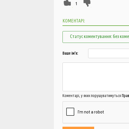
1
КОМЕНТАРІ:
Статус коментування: без ком
Ваше ім'я:
Коментарі, у яких порушуватимуться
Пра