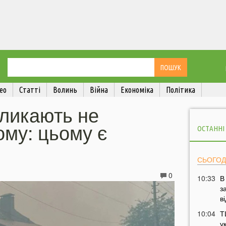
ео
Статті
Волинь
Війна
Економіка
Політика
кликають не
ому: цьому є
ОСТАННІ
СЬОГОД
0
10:33
В
з
в
10:04
Т
у