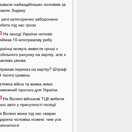
азвали найжадібніших чоловіків за
наком Зодіаку
і речі категорично заборонено
обити під час грози
На заході України чоловік
піймав 10-кілограмову рибу
країнці можуть вивести гроші з
обільного рахунку на картку, але є
ажлива умова
тримав переказ на картку? Штраф
4 тисячі гривень
атяжна війна та важка зима:
ривожний прогноз для України
На Волині військові ТЦК вибили
ікно авто у присутності поліції
а Волині жінка під час сварки
дарила чоловіка ножем: чим усе
акінчилося