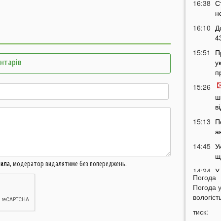
16:38
С
н
16:10
Д
4
15:51
П
ентарів
у
п
15:26
ш
в
15:13
П
а
14:45
У
щ
вила
, модератор видалятиме без попереджень.
14:24
У
Погода
в
Погода 
14:09
П
вологість
о
тиск:
13:55
Я