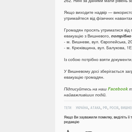
262. Нині за даними мапи рівень за
Якщо виходите надвір — використо
утримайтеся від фізичних навантаж
Громадян просять утриматися від п
евакуацію з Вишневого,
потрібно
- м. Вишневе, вул. Європейська, 2
- м. Крюківщина, вул. Балукова, 1Е
Із собою потрібно взяти документи,
У Вишневому досі зберігається заг
евакуацію громадян.
Підписуйтесь на наш
Facebook
т
найважливіших подій.
,
,
,
,
ТЕГИ:
УКРАЇНА
АТАКА
РФ
РОСІЯ
ВИШНЕ
Якщо Ви зауважили помилку, виділіть її 
редакцію