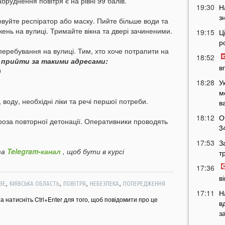
бруднення повітря є на рівні 99 балів.
19:30
Н
з
вуйте респіратор або маску. Пийте більше води та
ень на вулиці. Тримайте вікна та двері зачиненими.
19:15
Ц
р
еребування на вулиці. Тим, хто хоче потрапити на
18:52
 прийти за такими адресами:
в
0
18:28
У
м
 воду, необхідні ліки та речі першої потреби.
в
18:12
О
роза повторної детонації. Оперативники проводять
3
17:53
З
а
Telegram-канал
, щоб бути в курсі
т
17:36
в
,
,
,
,
ВЕ
КИЇВСЬКА ОБЛАСТЬ
ПОВІТРЯ
НЕБЕЗПЕКА
ПОПЕРЕДЖЕННЯ
17:11
Н
та натисніть Ctrl+Enter для того, щоб повідомити про це
в
з