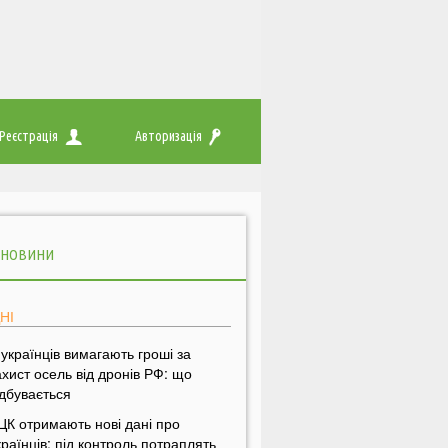
Реєстрація
Авторизація
 НОВИНИ
НІ
 українців вимагають гроші за
ахист осель від дронів РФ: що
ідбувається
ЦК отримають нові дані про
країнців: під контроль потраплять