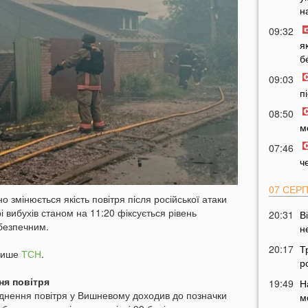
н
09:32
я
б
09:03
п
08:50
м
07:46
ч
07 СЕР
 змінюється якість повітря після російської атаки
і вибухів станом на 11:20 фіксується рівень
20:31
В
ебезпечним.
н
20:17
Т
 пише
ТСН
.
р
ня повітря
19:49
Н
руднення повітря у Вишневому доходив до позначки
м