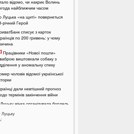
тало відомо, чи накриє Волинь
егода найближчим часом
о Луцька «на щиті» повернеться
3-річний Герой
риватБанк списує з карток
країнців по 200 гривень: у чому
ричина
Працівники «Нової пошти»
ваброю виштовхали собаку з
ідділення у аномальну спеку
омер чоловік відомої української
кторки
країнці дали невтішний прогноз
одо термінів закінчення війни
 Луцьку жінка організувала бордель
 орендованій квартирі
у
Луцьку
енсіонери в Україні будуть
:
тримувати по дві пенсії
кі українські області найбільше