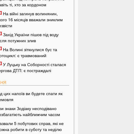
авіть ті, хто за кордоном
На війні загинув волинянин,
кого 16 місяців вважали зниклим
езвісти
Захід України пішов під воду
ісля потужних злив
На Волині зіткнулися бус та
отоцикл: є травмований
У Луцьку на Соборності сталася
ергова ДТП: є постраждалі
ПНЯ
ід цих напоїв ви будете спати як
емовля
ри знаки Зодіаку несподівано
озбагатіють найближчим часом
азвали 5 побутових справ, які не
ожна робити в суботу та неділю