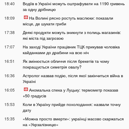
18:40
Водіїв в Україні можуть оштрафувати на 1190 гривень
за одну дрібницю
18:09
На Волині рясно ростуть маслюки: показали
місце, де шукати гриби
17:38
Деякі продукти можуть зникнути з полиць магазинів:
які міста під загрозою
17:07
На заході України працівник ТЦК прикував чоловіка
кайданками до драбини на всю ніч
16:51
Як змінюється обличчя після брекетів та чому
покращується симетрія овалу?
16:36
Астролог назвав подію, після якої закінчиться війна в
Україні
16:05
Аномальна спека у Луцьку: термометр показав
+50 градусів
15:53
Коли в Україну прийде похолодання: назвали точну
дату
15:35
«Можна просто вмерти»: українці масово скаржаться
на «Укрзалізницю»