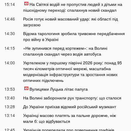
15:14
На Світязі водій не пропустив людей з дітьми на
пішохідному переході: спалахнув новий скандал
14:46
Росія готує новий масований удар: які області під
загрозою
14:30
Відома тарологиня зробила тривожне передбачення
про війну в Україні
14:15
«Не зупинився перед кортежем»: на Волині
спалахнув скандал через водія автобуса
14:00
Укртелеком у першому півріччі 2026 року: понад 95
тисяч кілометрів оптичної мережі, масштабна
модернізація інфраструктури та зростання нових
оптичних підключень
13:53
Вулицями Луцька літає папуга
13:40
На Волині заборонили рух транспорту: що сталося
13:28
До України приїхав відомий російський музикант
13:14
Українці масово платять за пальне дорожче, ніж
мали б: що відбувається
12:45
Українців попередили про повернення графіків