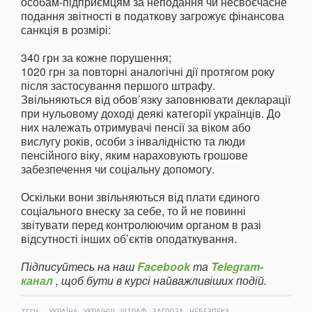
особам-підприємцям за неподання чи несвоєчасне
подання звітності в податкову загрожує фінансова
санкція в розмірі:
340 грн за кожне порушення;
1020 грн за повторні аналогічні дії протягом року
після застосування першого штрафу.
Звільняються від обов’язку заповнювати декларації
при нульовому доході деякі категорії українців. До
них належать отримувачі пенсії за віком або
вислугу років, особи з інвалідністю та люди
пенсійного віку, яким нараховують грошове
забезпечення чи соціальну допомогу.
Оскільки вони звільняються від плати єдиного
соціального внеску за себе, то й не повинні
звітувати перед контролюючим органом в разі
відсутності інших об’єктів оподаткування.
Підписуйтесь на наш
Facebook
та
Telegram-
канал
, щоб бути в курсі найважливіших подій.
,
,
,
,
,
ТЕГИ:
УКРАЇНА
УКРАЇНЦІ
ШТРАФ
ЗАГРОЗА
НЕБЕЗПЕКА