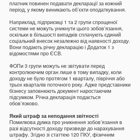
платник повинен подавати декларації за кожний
період, у якому виникають об’єкти оподаткування.
Наприклад, підприємці 1 та 2 групи спрощеної
системи не можуть уникнути цього зобов’язання,
оскільки в більшості випадків сплачують єдиний
соціальний внесок незалежно від наявності доходу.
Вони подають річну декларацію і Додаток 1 з
відомостями про ЄСВ.
ФОПи 3 групи можуть не звітувати перед
контролюючим орган лише в тому випадку, коли
доходу не було протягом 1 кварталу, півріччя або
трьох кварталів поточного року. Адже представники
бізнесу заповнюють документ наростаючим
підсумком. Річна декларація подається
обов’язково.
Який штраф за неподання звітності
Помилкова думка про уникнення зобов’язання в
разі відсутності доходу призведе до нарахування
штрафу. Згідно зі статтею 120 ПКУ, фізичним