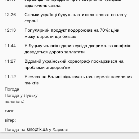
відключень світла
12:26
Скільки українці будуть платити за кіловат світла у
серпні
12:13
Популярний продукт подорожчав на 70%: ціни
можуть зрости ще більше
11:44
У Луцьку чоловік вдарив сусіда дверима: за конфлікт
доведеться дорого заплатити
11:27
Відомий український хореограф поскаржився на
проблеми зі здоров'ям
11:12
У селах на Волині відключать газ: перелік населених
пунктів
Погода
10:56
У басейні біля будинку втопилася 1-річна дитина
Погода у
Луцьку
10:43
вологість:
Українці можуть втратити відстрочку від мобілізації у
серпні
тиск:
10:25
На Волині авто злетіло з дороги: постраждали
вітер:
п’ятеро підлітків
Погода на
sinoptik.ua
у Харкові
10:11
На Волині два дні вируватиме аномалія