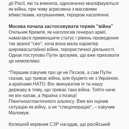
дії Росії, які та вчиняла, однозначно кваліфікуються
як війна, при чому агресивна з масовими
вбивствами, катуваннями, терором населення.
Москва почала застосовувати термін "війна"
Очільник Кремля, як наголосив генерал армії,
намагався применшити статус і рівень проведення
так званої "сво", хоча вона мала характер
широмасштабної війни, терористичної діяльності.
Однак поступово Путін зрозумів, що вже приховати
це неможливо.
"Першим озвучив про це не Пєсков, а сам Путін
сказав, що триває війна, але буцімто не з Україною,
а країнами НАТО. Він звинуватив їх та нашу
державу в тому, що триває така війна. Тобто наче
не він напав, а Україна з позиції
Північноатлантичного альянсу. Вже він оцінив
ситуацію як війну, а не "спецоперацію", – озвучив
Маломуж.
Колишній керівник СЗР нагадав, що російський