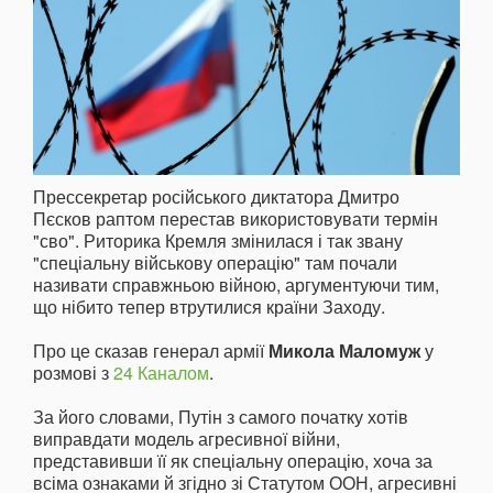
Прессекретар російського диктатора Дмитро
Пєсков раптом перестав використовувати термін
"сво". Риторика Кремля змінилася і так звану
"спеціальну військову операцію" там почали
називати справжньою війною, аргументуючи тим,
що нібито тепер втрутилися країни Заходу.
Про це сказав генерал армії
Микола Маломуж
у
розмові з
24 Каналом
.
За його словами, Путін з самого початку хотів
виправдати модель агресивної війни,
представивши її як спеціальну операцію, хоча за
всіма ознаками й згідно зі Статутом ООН, агресивні