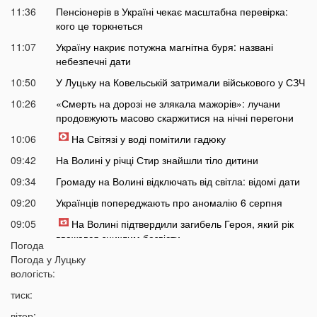
11:36
Пенсіонерів в Україні чекає масштабна перевірка:
кого це торкнеться
11:07
Україну накриє потужна магнітна буря: названі
небезпечні дати
10:50
У Луцьку на Ковельській затримали військового у СЗЧ
10:26
«Смерть на дорозі не злякала мажорів»: лучани
продовжують масово скаржитися на нічні перегони
10:06
На Світязі у воді помітили гадюку
09:42
На Волині у річці Стир знайшли тіло дитини
09:34
Громаду на Волині відключать від світла: відомі дати
09:20
Українців попереджають про аномалію 6 серпня
09:05
На Волині підтвердили загибель Героя, який рік
вважався зниклим безвісти
Погода
Погода у
Луцьку
05 СЕРПНЯ
вологість:
21:32
У Луцьку зафіксували аномалію
тиск:
20:21
Ці продукти потрібно викинути через 48 годин: вони
вітер: