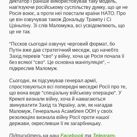
диктатор і раніше використовував таку модель,
нав'язуючи російському суспільству думку, що це не
Росія воює, а проти неї повстали країни НАТО. Про
це він озвучував також Дональду Трампу і Сі
Цзіньпіну. Зі слів Маломужа, всі усвідомлюють, що
це не так.
"Пєсков сьогодні озвучує черговий формат, бо
Путін вже дав стратегічний меседж, що начебто
Захід перевів "сво" у війну, хоча це Росія почала її
без всякої "сво". Це основна маніпуляція", –
підкреслив Маломуж.
Сьогодні, як підсумував генерал армії,
спростовуються всі попередні меседжі Росії про те,
що вона веде "спеціальну військову операцію". У
Кремлі визнали війну, хоча й намагаються
звинуватити Захід та Україну, але, як нагадав
Маломуж, Генеральна Асамблея ООН у своїх
резолюціях визнала війну Росії проти нашої
держави, окресливши її як загарбницьку.
Підписуйтесь на наш
Facebook
та
Telegram-