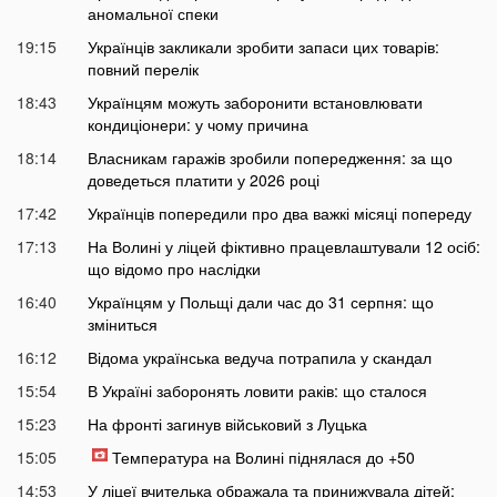
аномальної спеки
19:15
Українців закликали зробити запаси цих товарів:
повний перелік
18:43
Українцям можуть заборонити встановлювати
кондиціонери: у чому причина
18:14
Власникам гаражів зробили попередження: за що
доведеться платити у 2026 році
17:42
Українців попередили про два важкі місяці попереду
17:13
На Волині у ліцей фіктивно працевлаштували 12 осіб:
що відомо про наслідки
16:40
Українцям у Польщі дали час до 31 серпня: що
зміниться
16:12
Відома українська ведуча потрапила у скандал
15:54
В Україні заборонять ловити раків: що сталося
15:23
На фронті загинув військовий з Луцька
15:05
Температура на Волині піднялася до +50
14:53
У ліцеї вчителька ображала та принижувала дітей: