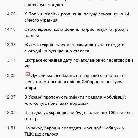
спалахнув скандал
14:26
У Польщі підлітки розпилили пекучу речовину на 14-
річного українця
14:10
Стало відомо, коли Волинь накриє потужна гроза із
градом
13:38
Жителів українських міст закликають не виходити
сьогодні на вулицю: що сталося
13:17
Екстрасенс назвав дату початку мирних переговорів з
РФ
13:03
Лучани масово їздять на червоне світло навіть
після смертельної аварії на Соборності: шокуючі
кадри
12:37
В Україні пропонують змінити правила мобілізації:
кого хочуть призивати першими
12:08
Ціна здивує українців: чи буде пальне по 100 гривень
за літр
11:51
На заході України проводять масштабні обшуки у
ТЦК: що сталося