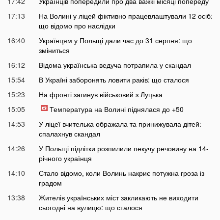
17:42
Українців попередили про два важкі місяці попереду
17:13
На Волині у ліцей фіктивно працевлаштували 12 осіб:
що відомо про наслідки
16:40
Українцям у Польщі дали час до 31 серпня: що
зміниться
16:12
Відома українська ведуча потрапила у скандал
15:54
В Україні заборонять ловити раків: що сталося
15:23
На фронті загинув військовий з Луцька
15:05
Температура на Волині піднялася до +50
14:53
У ліцеї вчителька ображала та принижувала дітей:
спалахнув скандал
14:26
У Польщі підлітки розпилили пекучу речовину на 14-
річного українця
14:10
Стало відомо, коли Волинь накриє потужна гроза із
градом
13:38
Жителів українських міст закликають не виходити
сьогодні на вулицю: що сталося