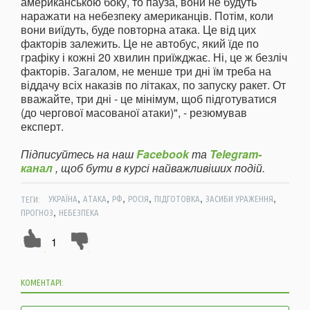
американською боку, то пауза, вони не будуть
наражати на небезпеку американців. Потім, коли
вони виїдуть, буде повторна атака. Це від цих
факторів залежить. Це не автобус, який їде по
графіку і кожні 20 хвилин приїжджає. Ні, це ж безліч
факторів. Загалом, не менше три дні їм треба на
віддачу всіх наказів по літаках, по запуску ракет. От
вважайте, три дні - це мінімум, щоб підготуватися
(до чергової масованої атаки)", - резюмував
експерт.
Підписуйтесь на наш
Facebook
та
Telegram-
канал
, щоб бути в курсі найважливіших подій.
,
,
,
,
,
,
ТЕГИ:
УКРАЇНА
АТАКА
РФ
РОСІЯ
ПІДГОТОВКА
ЗАСИБИ УРАЖЕННЯ
,
ПРОГНОЗ
НЕБЕЗПЕКА
1
КОМЕНТАРІ: