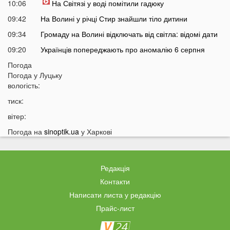
10:06
На Світязі у воді помітили гадюку
09:42
На Волині у річці Стир знайшли тіло дитини
09:34
Громаду на Волині відключать від світла: відомі дати
09:20
Українців попереджають про аномалію 6 серпня
09:05
Погода
На Волині підтвердили загибель Героя, який рік
Погода у
Луцьку
вважався зниклим безвісти
вологість:
05 СЕРПНЯ
тиск:
21:32
У Луцьку зафіксували аномалію
вітер:
20:21
Ці продукти потрібно викинути через 48 годин: вони
Погода на
sinoptik.ua
у Харкові
можуть бути небезпечними
19:51
Одну категорію людей закликали щодня пити каву:
кого це стосується
Редакція
19:20
Що категорично заборонено робити на Яблучний
Контакти
Спас: повний перелік
Написати листа у редакцію
18:40
Водіїв в Україні можуть оштрафувати на 1190 гривень
Прайс-лист
за одну дрібницю