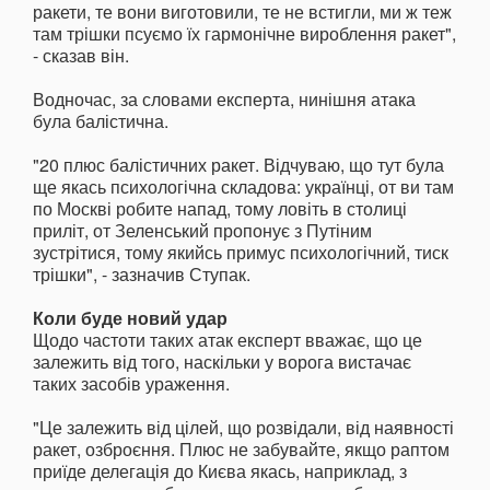
ракети, те вони виготовили, те не встигли, ми ж теж
там трішки псуємо їх гармонічне вироблення ракет",
- сказав він.
Водночас, за словами експерта, нинішня атака
була балістична.
"20 плюс балістичних ракет. Відчуваю, що тут була
ще якась психологічна складова: українці, от ви там
по Москві робите напад, тому ловіть в столиці
приліт, от Зеленський пропонує з Путіним
зустрітися, тому якийсь примус психологічний, тиск
трішки", - зазначив Ступак.
Коли буде новий удар
Щодо частоти таких атак експерт вважає, що це
залежить від того, наскільки у ворога вистачає
таких засобів ураження.
"Це залежить від цілей, що розвідали, від наявності
ракет, озброєння. Плюс не забувайте, якщо раптом
приїде делегація до Києва якась, наприклад, з