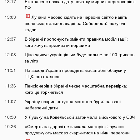
13:17
Екстрасенс назвав дату початку мирних переговорів з
РФ
13:03
Лучани масово їздять на червоне світло навіть
після смертельної аварії на Соборності: шокуючі
кадри
12:37
В Україні пропонують змінити правила мобілізації:
кого хочуть призивати першими
12:08
Ціна здивує українців: чи буде пальне по 100 гривень
за літр
11:51
На заході України проводять масштабні обшуки у
ТЦК: що сталося
11:36
Пенсіонерів в Україні чекає масштабна перевірка:
кого це торкнеться
11:07
Україну накриє потужна магнітна буря: названі
небезпечні дати
10:50
У Луцьку на Ковельській затримали військового у СЗЧ
10:26
«Смерть на дорозі не злякала мажорів»: лучани
продовжують масово скаржитися на нічні перегони