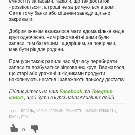
ємності із запасами. Казали, що так достаток
«розвіюється», а гроші не затримуються в домі.
Саме тому банки або мішечки завжди щільно
закривали.
Добрим знаком вважалося мати вдома кілька видів
круп одночасно. Чим різноманітнішими були
запаси, тим багатшим і щедрішим, за повір'ями,
мав бути рік для родини.
Пращури також радили час від часу перебирати
запаси та позбуватися зіпсованих круп. Вважалося,
що старі або уражені шкідниками продукти
накопичують негатив і заважають приходу достатку.
Підписуйтесь на наш
Facebook
та
Telegram-
канал
, щоб бути в курсі найважливіших подій.
,
,
,
,
ТЕГИ:
ПОРАДА
КОРИСНІ ПОРАДИ
ПРИКМЕТИ
НАРОДНІ ПРИКМЕТИ
,
КРУПИ
ГРОШІ
0