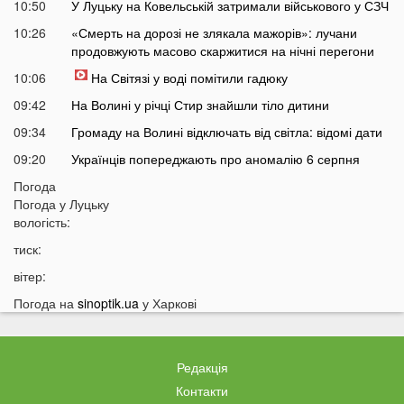
10:50
У Луцьку на Ковельській затримали військового у СЗЧ
10:26
«Смерть на дорозі не злякала мажорів»: лучани
продовжують масово скаржитися на нічні перегони
10:06
На Світязі у воді помітили гадюку
09:42
На Волині у річці Стир знайшли тіло дитини
09:34
Громаду на Волині відключать від світла: відомі дати
09:20
Українців попереджають про аномалію 6 серпня
09:05
Погода
На Волині підтвердили загибель Героя, який рік
Погода у
Луцьку
вважався зниклим безвісти
вологість:
05 СЕРПНЯ
тиск:
21:32
У Луцьку зафіксували аномалію
вітер:
20:21
Ці продукти потрібно викинути через 48 годин: вони
Погода на
sinoptik.ua
у Харкові
можуть бути небезпечними
19:51
Одну категорію людей закликали щодня пити каву:
кого це стосується
Редакція
19:20
Що категорично заборонено робити на Яблучний
Контакти