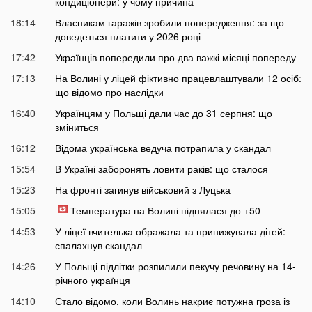
кондиціонери: у чому причина
18:14
Власникам гаражів зробили попередження: за що
доведеться платити у 2026 році
17:42
Українців попередили про два важкі місяці попереду
17:13
На Волині у ліцей фіктивно працевлаштували 12 осіб:
що відомо про наслідки
16:40
Українцям у Польщі дали час до 31 серпня: що
зміниться
16:12
Відома українська ведуча потрапила у скандал
15:54
В Україні заборонять ловити раків: що сталося
15:23
На фронті загинув військовий з Луцька
15:05
Температура на Волині піднялася до +50
14:53
У ліцеї вчителька ображала та принижувала дітей:
спалахнув скандал
14:26
У Польщі підлітки розпилили пекучу речовину на 14-
річного українця
14:10
Стало відомо, коли Волинь накриє потужна гроза із