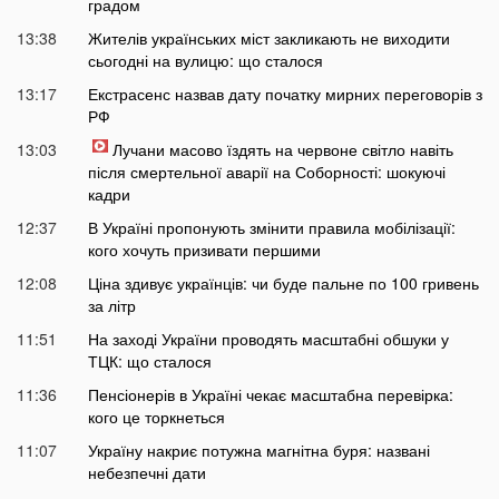
градом
13:38
Жителів українських міст закликають не виходити
сьогодні на вулицю: що сталося
13:17
Екстрасенс назвав дату початку мирних переговорів з
РФ
13:03
Лучани масово їздять на червоне світло навіть
після смертельної аварії на Соборності: шокуючі
кадри
12:37
В Україні пропонують змінити правила мобілізації:
кого хочуть призивати першими
12:08
Ціна здивує українців: чи буде пальне по 100 гривень
за літр
11:51
На заході України проводять масштабні обшуки у
ТЦК: що сталося
11:36
Пенсіонерів в Україні чекає масштабна перевірка:
кого це торкнеться
11:07
Україну накриє потужна магнітна буря: названі
небезпечні дати