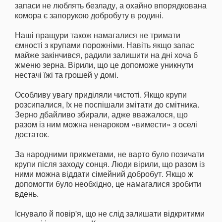
запаси не люблять безладу, а охайно впорядкована
комора є запорукою добробуту в родині.
Наші пращури також намагалися не тримати
ємності з крупами порожніми. Навіть якщо запас
майже закінчився, радили залишити на дні хоча б
жменю зерна. Вірили, що це допоможе уникнути
нестачі їжі та грошей у домі.
Особливу увагу приділяли чистоті. Якщо крупи
розсипалися, їх не поспішали змітати до смітника.
Зерно дбайливо збирали, адже вважалося, що
разом із ним можна ненароком «вимести» з оселі
достаток.
За народними прикметами, не варто було позичати
крупи після заходу сонця. Люди вірили, що разом із
ними можна віддати сімейний добробут. Якщо ж
допомогти було необхідно, це намагалися зробити
вдень.
Існувало й повір'я, що не слід залишати відкритими