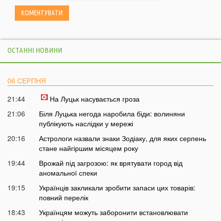
ОСТАННІ НОВИНИ
06 СЕРПНЯ
21:44
На Луцьк насувається гроза
21:06
Біля Луцька негода наробила біди: волиняни
публікують наслідки у мережі
20:16
Астрологи назвали знаки Зодіаку, для яких серпень
стане найгіршим місяцем року
19:44
Врожай під загрозою: як врятувати город від
аномальної спеки
19:15
Українців закликали зробити запаси цих товарів:
повний перелік
18:43
Українцям можуть заборонити встановлювати