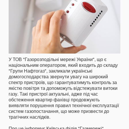
У ТОВ "Газорозподільні мережі України", що є
національним оператором, який входить до складу
"Групи Нафтогаз", закликали українські
домогосподарства звернути увагу на широкий
спектр пристроїв, що гарантуватимуть контроль за
якістю повітря та допоможуть відстежувати витоки
газу. Такі пристрої актуальні, адже під час
обстеження квартир фахівці продовжують
виявляти порушення правил технічної експлуатації
систем газопостачання, що може призвести до
трагічних наслідків.
Про це інформує Київська філія "Газмережі",