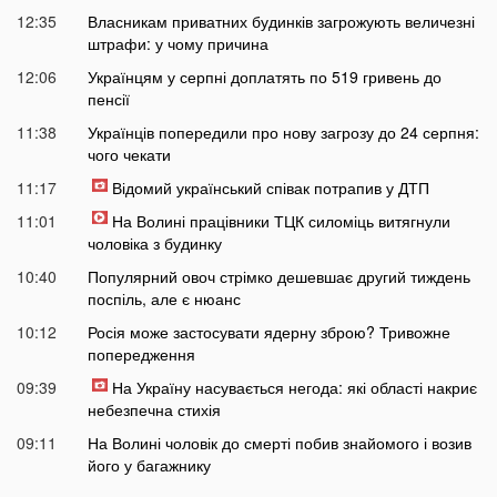
12:35
Власникам приватних будинків загрожують величезні
штрафи: у чому причина
12:06
Українцям у серпні доплатять по 519 гривень до
пенсії
11:38
Українців попередили про нову загрозу до 24 серпня:
чого чекати
11:17
Відомий український співак потрапив у ДТП
11:01
На Волині працівники ТЦК силоміць витягнули
чоловіка з будинку
10:40
Популярний овоч стрімко дешевшає другий тиждень
поспіль, але є нюанс
10:12
Росія може застосувати ядерну зброю? Тривожне
попередження
09:39
На Україну насувається негода: які області накриє
небезпечна стихія
09:11
На Волині чоловік до смерті побив знайомого і возив
його у багажнику