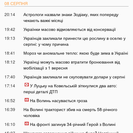
08 СЕРПНЯ
20:14
Астрологи назвали знаки Зодіаку, яких попереду
чекають важкі місяці
19:42
Українки масово відмовляються від консервації
19:13
Українців закликали принести цю рослину в оселю у
серпні: у чому причина
18:41
Мороз чи аномальне тепло: якою буде зима в Україні
18:12
Українці можуть масово втратити бронювання від
мобілізації з 1 вересня
17:40
Українців закликали не скуповувати долари у серпні
17:14
У Луцьку на Ковельській зіткнулися два авто:
перші деталі ДТП
16:52
На Волинь насувається гроза
16:39
На Волині тракторист збив на смерть 58-річного
чоловіка
16:10
На фронті загинув 34-річний Герой з Волині