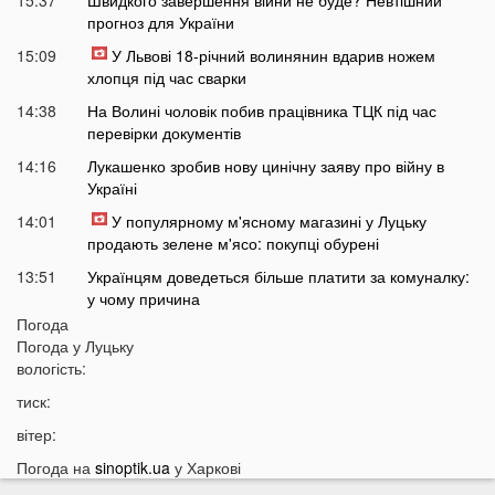
15:37
Швидкого завершення війни не буде? Невтішний
прогноз для України
15:09
У Львові 18-річний волинянин вдарив ножем
хлопця під час сварки
14:38
На Волині чоловік побив працівника ТЦК під час
перевірки документів
14:16
Лукашенко зробив нову цинічну заяву про війну в
Україні
14:01
У популярному м'ясному магазині у Луцьку
продають зелене м'ясо: покупці обурені
13:51
Українцям доведеться більше платити за комуналку:
у чому причина
Погода
13:30
На заході України у ТЦК масово забирали відстрочки
Погода у
Луцьку
у чоловіків: деталі
вологість:
13:01
Зʼявилися деталі нічної ДТП у Луцьку на
тиск:
Соборності
вітер:
12:55
У Луцьку утворився величезний затор: що сталося
Погода на
sinoptik.ua
у Харкові
12:35
Відомий російський музикант приїхав до України: