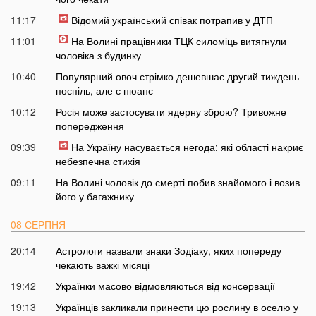
11:17
Відомий український співак потрапив у ДТП
11:01
На Волині працівники ТЦК силоміць витягнули
чоловіка з будинку
10:40
Популярний овоч стрімко дешевшає другий тиждень
поспіль, але є нюанс
10:12
Росія може застосувати ядерну зброю? Тривожне
попередження
09:39
На Україну насувається негода: які області накриє
небезпечна стихія
09:11
На Волині чоловік до смерті побив знайомого і возив
його у багажнику
08 СЕРПНЯ
20:14
Астрологи назвали знаки Зодіаку, яких попереду
чекають важкі місяці
19:42
Українки масово відмовляються від консервації
19:13
Українців закликали принести цю рослину в оселю у