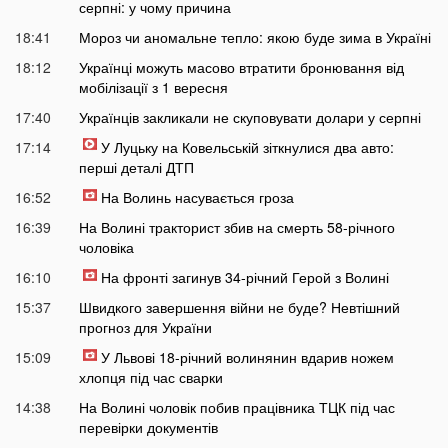
серпні: у чому причина
18:41
Мороз чи аномальне тепло: якою буде зима в Україні
18:12
Українці можуть масово втратити бронювання від
мобілізації з 1 вересня
17:40
Українців закликали не скуповувати долари у серпні
17:14
У Луцьку на Ковельській зіткнулися два авто:
перші деталі ДТП
16:52
На Волинь насувається гроза
16:39
На Волині тракторист збив на смерть 58-річного
чоловіка
16:10
На фронті загинув 34-річний Герой з Волині
15:37
Швидкого завершення війни не буде? Невтішний
прогноз для України
15:09
У Львові 18-річний волинянин вдарив ножем
хлопця під час сварки
14:38
На Волині чоловік побив працівника ТЦК під час
перевірки документів