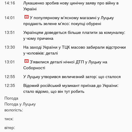
14:16
Лукашенко зробив нову цинічну заяву про війну в
Україні
14:01
У популярному м'ясному магазині у Луцьку
продають зелене м'ясо: покупці обурені
13:51
Українцям доведеться більше платити за комуналку:
у чому причина
13:30
На заході України у ТЦК масово забирали відстрочки
у чоловіків: деталі
13:01
Зʼявилися деталі нічної ДТП у Луцьку на
Соборності
12:55
У Луцьку утворився величезний затор: що сталося
12:35
Відомий російський музикант приїхав до України:
стало відомо, що він тут робить
Погода
12:06
В українців можуть забрати частину пенсії: у ПФУ
Погода у
Луцьку
зробили важливе попередження
вологість:
11:34
На Волині чоловік погрожував поліцейським
тиск:
гранатою
вітер:
11:05
В Україні масово почали зникати продукти з