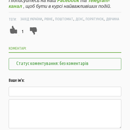
Підписуйтесь на наш
Facebook
та
Telegram-
канал
, щоб бути в курсі найважливіших подій.
,
,
,
,
,
ТЕГИ:
ЗАХІД УКРАЇНИ
РІВНЕ
ПОШТОМАТ
ДСНС
ПОРЯТУНОК
ДІВЧИНА
1
КОМЕНТАРІ:
Статус коментування: без коментарів
Ваше ім'я: