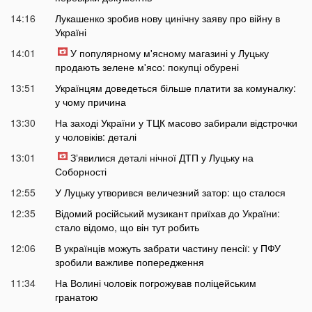
14:16
Лукашенко зробив нову цинічну заяву про війну в
Україні
14:01
У популярному м'ясному магазині у Луцьку
продають зелене м'ясо: покупці обурені
13:51
Українцям доведеться більше платити за комуналку:
у чому причина
13:30
На заході України у ТЦК масово забирали відстрочки
у чоловіків: деталі
13:01
Зʼявилися деталі нічної ДТП у Луцьку на
Соборності
12:55
У Луцьку утворився величезний затор: що сталося
12:35
Відомий російський музикант приїхав до України:
стало відомо, що він тут робить
12:06
В українців можуть забрати частину пенсії: у ПФУ
зробили важливе попередження
11:34
На Волині чоловік погрожував поліцейським
гранатою