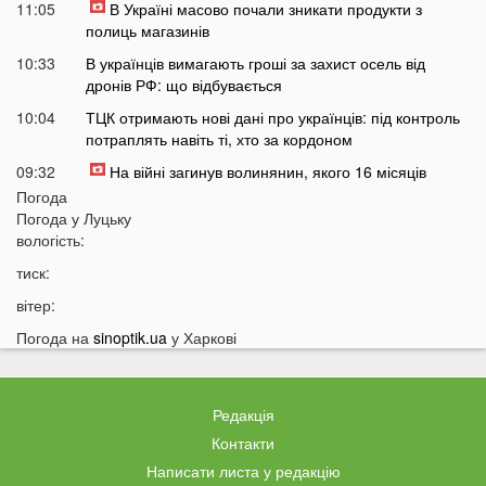
11:05
В Україні масово почали зникати продукти з
полиць магазинів
10:33
В українців вимагають гроші за захист осель від
дронів РФ: що відбувається
10:04
ТЦК отримають нові дані про українців: під контроль
потраплять навіть ті, хто за кордоном
09:32
На війні загинув волинянин, якого 16 місяців
вважали зниклим безвісти
Погода
Погода у
Луцьку
09:03
Захід України пішов під воду після потужних злив
вологість:
08:50
На Волині зіткнулися бус та мотоцикл: є
тиск:
травмований
вітер:
07:46
У Луцьку на Соборності сталася чергова ДТП: є
постраждалі
Погода на
sinoptik.ua
у Харкові
07 СЕРПНЯ
Редакція
20:31
Від цих напоїв ви будете спати як немовля
Контакти
20:17
Три знаки Зодіаку несподівано розбагатіють
Написати листа у редакцію
найближчим часом