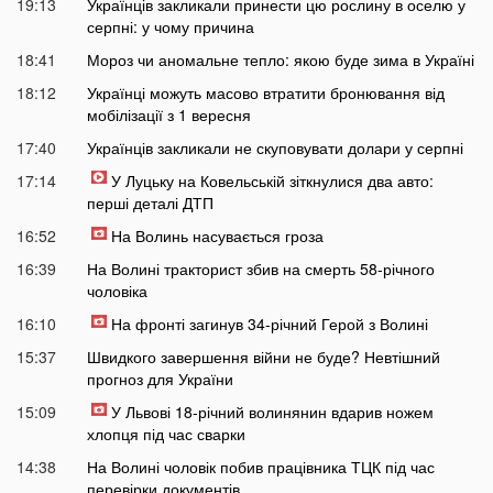
19:13
Українців закликали принести цю рослину в оселю у
серпні: у чому причина
18:41
Мороз чи аномальне тепло: якою буде зима в Україні
18:12
Українці можуть масово втратити бронювання від
мобілізації з 1 вересня
17:40
Українців закликали не скуповувати долари у серпні
17:14
У Луцьку на Ковельській зіткнулися два авто:
перші деталі ДТП
16:52
На Волинь насувається гроза
16:39
На Волині тракторист збив на смерть 58-річного
чоловіка
16:10
На фронті загинув 34-річний Герой з Волині
15:37
Швидкого завершення війни не буде? Невтішний
прогноз для України
15:09
У Львові 18-річний волинянин вдарив ножем
хлопця під час сварки
14:38
На Волині чоловік побив працівника ТЦК під час
перевірки документів