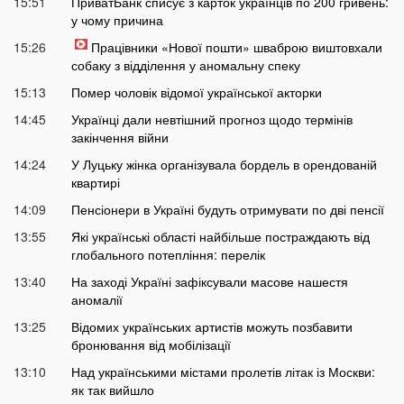
15:51
ПриватБанк списує з карток українців по 200 гривень:
у чому причина
15:26
Працівники «Нової пошти» шваброю виштовхали
собаку з відділення у аномальну спеку
15:13
Помер чоловік відомої української акторки
14:45
Українці дали невтішний прогноз щодо термінів
закінчення війни
14:24
У Луцьку жінка організувала бордель в орендованій
квартирі
14:09
Пенсіонери в Україні будуть отримувати по дві пенсії
13:55
Які українські області найбільше постраждають від
глобального потепління: перелік
13:40
На заході Україні зафіксували масове нашестя
аномалії
13:25
Відомих українських артистів можуть позбавити
бронювання від мобілізації
13:10
Над українськими містами пролетів літак із Москви:
як так вийшло