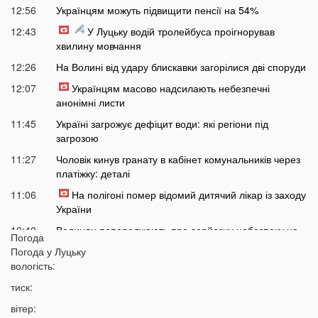
12:56
Українцям можуть підвищити пенсії на 54%
12:43
У Луцьку водій тролейбуса проігнорував
хвилину мовчання
12:26
На Волині від удару блискавки загорілися дві споруди
12:07
Українцям масово надсилають небезпечні
анонімні листи
11:45
Україні загрожує дефіцит води: які регіони під
загрозою
11:27
Чоловік кинув гранату в кабінет комунальників через
платіжку: деталі
11:06
На полігоні помер відомий дитячий лікар із заходу
України
10:40
Волинян попереджають про серйозну небезпеку на
Погода
трасі біля Луцька
Погода у
Луцьку
10:15
вологість:
На Волині негода наробила лиха: показали
наслідки
тиск:
09:47
У Луцьку зафіксували нову аномалію
вітер: