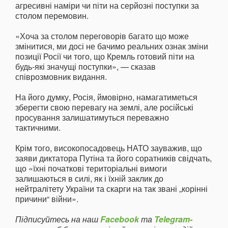
агресивні наміри чи піти на серйозні поступки за
столом перемовин.
«Хоча за столом переговорів багато що може
змінитися, ми досі не бачимо реальних ознак зміни
позиції Росії чи того, що Кремль готовий піти на
будь-які значущі поступки», — сказав
співрозмовник видання.
На його думку, Росія, ймовірно, намагатиметься
зберегти свою перевагу на землі, але російські
просування залишатимуться переважно
тактичними.
Крім того, високопосадовець НАТО зауважив, що
заяви диктатора Путіна та його соратників свідчать,
що «їхні початкові територіальні вимоги
залишаються в силі, як і їхній заклик до
нейтралітету України та скарги на так звані „корінні
причини“ війни».
Підписуйтесь на наш
Facebook
та
Telegram-