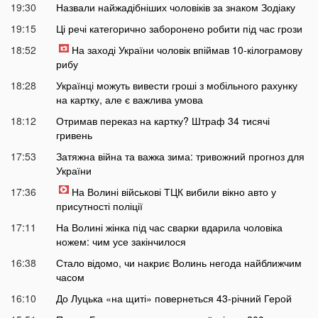
19:30
Назвали найжадібніших чоловіків за знаком Зодіаку
19:15
Ці речі категорично заборонено робити під час грози
18:52
На заході України чоловік впіймав 10-кілограмову
рибу
18:28
Українці можуть вивести гроші з мобільного рахунку
на картку, але є важлива умова
18:12
Отримав переказ на картку? Штраф 34 тисячі
гривень
17:53
Затяжна війна та важка зима: тривожний прогноз для
України
17:36
На Волині військові ТЦК вибили вікно авто у
присутності поліції
17:11
На Волині жінка під час сварки вдарила чоловіка
ножем: чим усе закінчилося
16:38
Стало відомо, чи накриє Волинь негода найближчим
часом
16:10
До Луцька «на щиті» повернеться 43-річний Герой