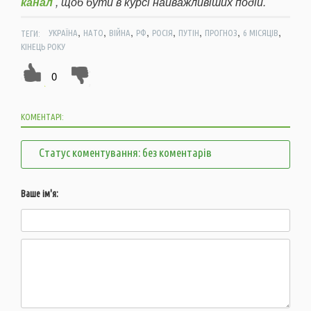
канал
, щоб бути в курсі найважливіших подій.
,
,
,
,
,
,
,
,
ТЕГИ:
УКРАЇНА
НАТО
ВІЙНА
РФ
РОСІЯ
ПУТІН
ПРОГНОЗ
6 МІСЯЦІВ
КІНЕЦЬ РОКУ
0
КОМЕНТАРІ:
Статус коментування: без коментарів
Ваше ім'я: