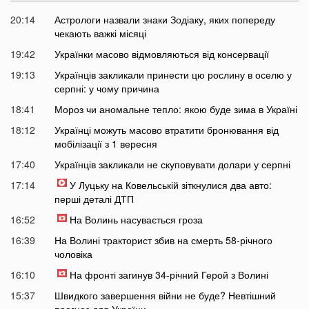
20:14
Астрологи назвали знаки Зодіаку, яких попереду
чекають важкі місяці
19:42
Українки масово відмовляються від консервації
19:13
Українців закликали принести цю рослину в оселю у
серпні: у чому причина
18:41
Мороз чи аномальне тепло: якою буде зима в Україні
18:12
Українці можуть масово втратити бронювання від
мобілізації з 1 вересня
17:40
Українців закликали не скуповувати долари у серпні
17:14
У Луцьку на Ковельській зіткнулися два авто:
перші деталі ДТП
16:52
На Волинь насувається гроза
16:39
На Волині тракторист збив на смерть 58-річного
чоловіка
16:10
На фронті загинув 34-річний Герой з Волині
15:37
Швидкого завершення війни не буде? Невтішний