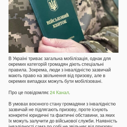
В Україні триває загальна мобілізація, однак для
окремих категорій громадян діють спеціальні
правила. Зокрема, люди з інвалідністю зазвичай
мають право на звільнення від призову, але в
окремих випадках можуть бути мобілізовані.
Про це повідомляє
24 Канал
.
В умовах воєнного стану громадяни з інвалідністю
зазвичай не підлягають призову, проте існують
конкретні юридичні та фактичні обставини, за яких
їх можуть залучити до військової служби. Наявність
інвалідності сама по собі не звільняє від призову,