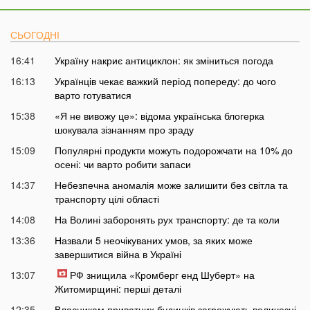
СЬОГОДНІ
16:41
Україну накриє антициклон: як зміниться погода
16:13
Українців чекає важкий період попереду: до чого
варто готуватися
15:38
«Я не вивожу це»: відома українська блогерка
шокувала зізнанням про зраду
15:09
Популярні продукти можуть подорожчати на 10% до
осені: чи варто робити запаси
14:37
Небезпечна аномалія може залишити без світла та
транспорту цілі області
14:08
На Волині заборонять рух транспорту: де та коли
13:36
Назвали 5 неочікуваних умов, за яких може
завершитися війна в Україні
13:07
РФ знищила «Кромберг енд Шуберт» на
Житомирщині: перші деталі
12:35
Власникам приватних будинків загрожують величезні