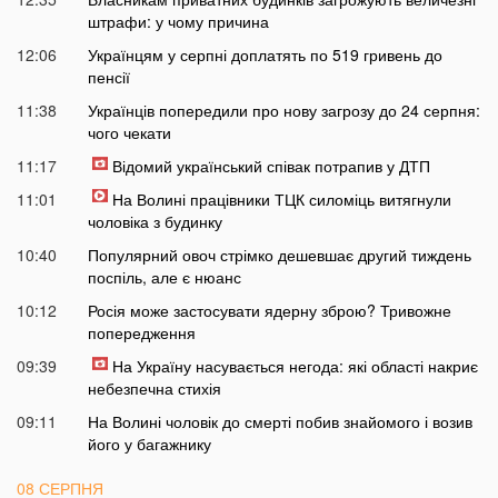
штрафи: у чому причина
12:06
Українцям у серпні доплатять по 519 гривень до
пенсії
11:38
Українців попередили про нову загрозу до 24 серпня:
чого чекати
11:17
Відомий український співак потрапив у ДТП
11:01
На Волині працівники ТЦК силоміць витягнули
чоловіка з будинку
10:40
Популярний овоч стрімко дешевшає другий тиждень
поспіль, але є нюанс
10:12
Росія може застосувати ядерну зброю? Тривожне
попередження
09:39
На Україну насувається негода: які області накриє
небезпечна стихія
09:11
На Волині чоловік до смерті побив знайомого і возив
його у багажнику
08 СЕРПНЯ