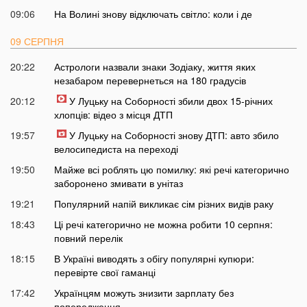
09:06
На Волині знову відключать світло: коли і де
09 СЕРПНЯ
20:22
Астрологи назвали знаки Зодіаку, життя яких
незабаром перевернеться на 180 градусів
20:12
У Луцьку на Соборності збили двох 15-річних
хлопців: відео з місця ДТП
19:57
У Луцьку на Соборності знову ДТП: авто збило
велосипедиста на переході
19:50
Майже всі роблять цю помилку: які речі категорично
заборонено змивати в унітаз
19:21
Популярний напій викликає сім різних видів раку
18:43
Ці речі категорично не можна робити 10 серпня:
повний перелік
18:15
В Україні виводять з обігу популярні купюри:
перевірте свої гаманці
17:42
Українцям можуть знизити зарплату без
попередження