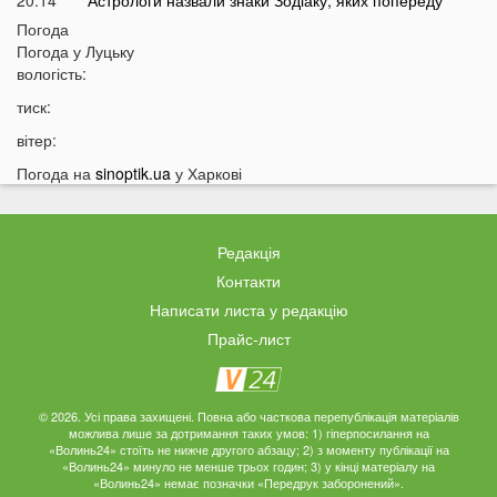
20:14
Астрологи назвали знаки Зодіаку, яких попереду
чекають важкі місяці
Погода
Погода у
Луцьку
19:42
Українки масово відмовляються від консервації
вологість:
19:13
Українців закликали принести цю рослину в оселю у
тиск:
серпні: у чому причина
вітер:
18:41
Мороз чи аномальне тепло: якою буде зима в Україні
Погода на
sinoptik.ua
у Харкові
18:12
Українці можуть масово втратити бронювання від
мобілізації з 1 вересня
17:40
Українців закликали не скуповувати долари у серпні
Редакція
17:14
У Луцьку на Ковельській зіткнулися два авто:
Контакти
перші деталі ДТП
Написати листа у редакцію
16:52
На Волинь насувається гроза
Прайс-лист
16:39
На Волині тракторист збив на смерть 58-річного
чоловіка
16:10
На фронті загинув 34-річний Герой з Волині
© 2026. Усі права захищені. Повна або часткова перепублікація матеріалів
можлива лише за дотримання таких умов: 1) гіперпосилання на
15:37
Швидкого завершення війни не буде? Невтішний
«Волинь24» стоїть не нижче другого абзацу; 2) з моменту публікації на
прогноз для України
«Волинь24» минуло не менше трьох годин; 3) у кінці матеріалу на
«Волинь24» немає позначки «Передрук заборонений».