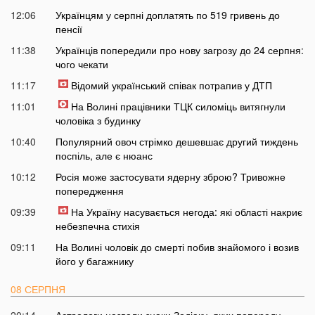
12:06
Українцям у серпні доплатять по 519 гривень до
пенсії
11:38
Українців попередили про нову загрозу до 24 серпня:
чого чекати
11:17
Відомий український співак потрапив у ДТП
11:01
На Волині працівники ТЦК силоміць витягнули
чоловіка з будинку
10:40
Популярний овоч стрімко дешевшає другий тиждень
поспіль, але є нюанс
10:12
Росія може застосувати ядерну зброю? Тривожне
попередження
09:39
На Україну насувається негода: які області накриє
небезпечна стихія
09:11
На Волині чоловік до смерті побив знайомого і возив
його у багажнику
08 СЕРПНЯ