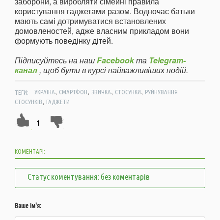
заборони, а виробляти сімейні правила
користування гаджетами разом. Водночас батьки
мають самі дотримуватися встановлених
домовленостей, адже власним прикладом вони
формують поведінку дітей.
Підписуйтесь на наш
Facebook
та
Telegram-
канал
, щоб бути в курсі найважливіших подій.
,
,
,
,
ТЕГИ:
УКРАЇНА
СМАРТФОН
ЗВИЧКА
СТОСУНКИ
РУЙНУВАННЯ
,
СТОСУНКІВ
ГАДЖЕТИ
1
КОМЕНТАРІ:
Статус коментування: без коментарів
Ваше ім'я: