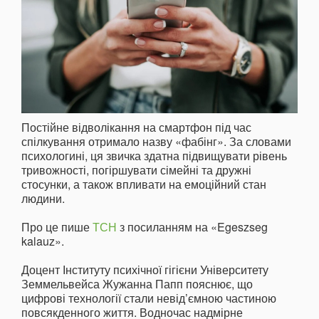
Постійне відволікання на смартфон під час
спілкування отримало назву «фабінг». За словами
психологині, ця звичка здатна підвищувати рівень
тривожності, погіршувати сімейні та дружні
стосунки, а також впливати на емоційний стан
людини.
Про це пише
ТСН
з посиланням на «Egeszseg
kalauz».
Доцент Інституту психічної гігієни Університету
Земмельвейса Жужанна Папп пояснює, що
цифрові технології стали невід’ємною частиною
повсякденного життя. Водночас надмірне