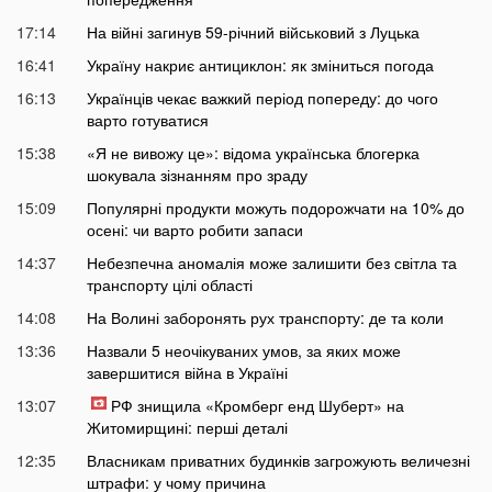
17:14
На війні загинув 59-річний військовий з Луцька
16:41
Україну накриє антициклон: як зміниться погода
16:13
Українців чекає важкий період попереду: до чого
варто готуватися
15:38
«Я не вивожу це»: відома українська блогерка
шокувала зізнанням про зраду
15:09
Популярні продукти можуть подорожчати на 10% до
осені: чи варто робити запаси
14:37
Небезпечна аномалія може залишити без світла та
транспорту цілі області
14:08
На Волині заборонять рух транспорту: де та коли
13:36
Назвали 5 неочікуваних умов, за яких може
завершитися війна в Україні
13:07
РФ знищила «Кромберг енд Шуберт» на
Житомирщині: перші деталі
12:35
Власникам приватних будинків загрожують величезні
штрафи: у чому причина