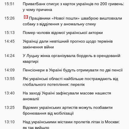
15:51
ПриватБанк списує з карток українців по 200 гривень:
у чому причина
15:26
Працівники «Нової пошти» шваброю виштовхали
собаку з відділення у аномальну спеку
15:13
Помер чоловік відомої української акторки
14:45
Українці дали невтішний прогноз щодо термінів
закінчення війни
14:24
У Луцьку жінка організувала бордель в орендованій
квартирі
14:09
Пенсіонери в Україні будуть отримувати по дві пенсії
13:55
Які українські області найбільше постраждають від
глобального потепління: перелік
13:40
На заході Україні зафіксували масове нашестя
аномалії
13:25
Відомих українських артистів можуть позбавити
бронювання від мобілізації
13:10
Над українськими містами пролетів літак із Москви:
як так вийшло