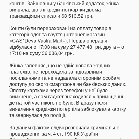
коштів. Зайшовши у банківський додаток, жінка
виявила, що з її кредитної картки двома
транзакціями списали 63 513,52 грн.
Кошти були перераховані на оплату товарів
категорії одяг та взуття (інтернет-магазин
«CAS*Deva Vastra Mart»). Перша операція
відбулася о 17:03 на суму 27 477,48 грн, друга – о
17:10 на суму 36 036,04 грн.
Жінка запевняє, що не здійснювала жодних
платежів, не переходила за підозрілими
посиланнями та не надавала стороннім особам
доступу до свого смартфона чи банківських даних.
Оплату картками через телефон у неї було
вимкнено, а сам гаджет знаходився у приміщенні,
де на той час нікого не було. Відразу після
виявлення крадіжки потерпіла заблокувала картку
та звернулася до поліції.
За даним фактом слідчі розпочали кримінальне
провадження за ч. 4 ст. 190 КК України