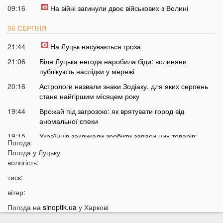
09:16
На війні загинули двоє військових з Волині
06 СЕРПНЯ
21:44
На Луцьк насувається гроза
21:06
Біля Луцька негода наробила біди: волиняни
публікують наслідки у мережі
20:16
Астрологи назвали знаки Зодіаку, для яких серпень
стане найгіршим місяцем року
19:44
Врожай під загрозою: як врятувати город від
аномальної спеки
19:15
Українців закликали зробити запаси цих товарів:
Погода
повний перелік
Погода у
Луцьку
18:43
Українцям можуть заборонити встановлювати
вологість:
кондиціонери: у чому причина
тиск:
18:14
Власникам гаражів зробили попередження: за що
вітер:
доведеться платити у 2026 році
Погода на
sinoptik.ua
у Харкові
17:42
Українців попередили про два важкі місяці попереду