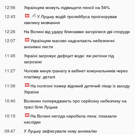
12:56
Українцям можуть підвищити пенсії на 54%
12:43
У Луцьку водій тролейбуса проігнорував
хвилину мовчання
12:26
На Волині від удару блискавки загорілися дві споруди
12:07
Українцям масово надсилають небезпечні
анонімні листи
11:45
Україні загрожує дефіцит води: які регіони під
загрозою
11:27
Чоловік кинув гранату в кабінет комунальників через
платіжку: деталі
11:06
На полігоні помер відомий дитячий лікар із заходу
України
10:40
Волинян попереджають про серйозну небезпеку на
трасі біля Луцька
10:15
На Волині негода наробила лиха: показали
наслідки
09:47
У Луцьку зафіксували нову аномалію