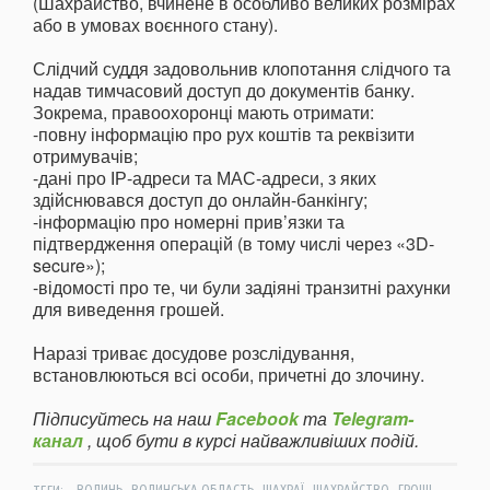
(Шахрайство, вчинене в особливо великих розмірах
або в умовах воєнного стану).
Слідчий суддя задовольнив клопотання слідчого та
надав тимчасовий доступ до документів банку.
Зокрема, правоохоронці мають отримати:
-повну інформацію про рух коштів та реквізити
отримувачів;
-дані про ІР-адреси та МАС-адреси, з яких
здійснювався доступ до онлайн-банкінгу;
-інформацію про номерні прив’язки та
підтвердження операцій (в тому числі через «3D-
secure»);
-відомості про те, чи були задіяні транзитні рахунки
для виведення грошей.
Наразі триває досудове розслідування,
встановлюються всі особи, причетні до злочину.
Підписуйтесь на наш
Facebook
та
Telegram-
канал
, щоб бути в курсі найважливіших подій.
,
,
,
,
,
ТЕГИ:
ВОЛИНЬ
ВОЛИНСЬКА ОБЛАСТЬ
ШАХРАЇ
ШАХРАЙСТВО
ГРОШІ