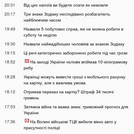
20:31
Від цих напоїв ви будете спати як немовля
20:17
Три знаки Зодіаку несподівано розбагатіють
найближчим часом
19:49
Назвали 5 побутових справ, які не можна робити в
суботу та неділю
19:30
Назвали найжадібніших чоловіків за знаком Зодіаку
19:15
Ці речі категорично заборонено робити під час грози
18:52
На заході України чоловік впіймав 10-кілограмову
рибу
18:28
Українці можуть вивести гроші з мобільного рахунку
на картку, але є важлива умова
18:12
Отримав переказ на картку? Штраф 34 тисячі
гривень
17:53
Затяжна війна та важка зима: тривожний прогноз для
України
17:36
На Волині військові ТЦК вибили вікно авто у
присутності поліції