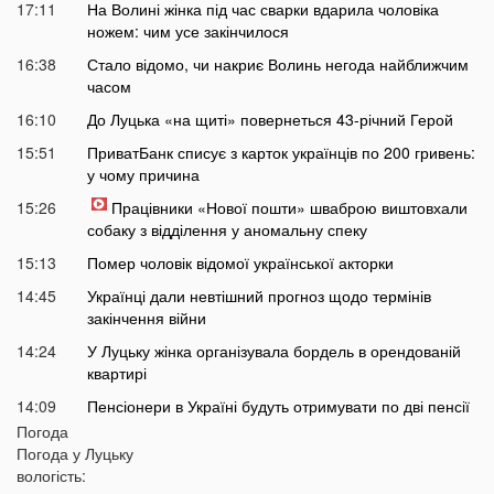
17:11
На Волині жінка під час сварки вдарила чоловіка
ножем: чим усе закінчилося
16:38
Стало відомо, чи накриє Волинь негода найближчим
часом
16:10
До Луцька «на щиті» повернеться 43-річний Герой
15:51
ПриватБанк списує з карток українців по 200 гривень:
у чому причина
15:26
Працівники «Нової пошти» шваброю виштовхали
собаку з відділення у аномальну спеку
15:13
Помер чоловік відомої української акторки
14:45
Українці дали невтішний прогноз щодо термінів
закінчення війни
14:24
У Луцьку жінка організувала бордель в орендованій
квартирі
14:09
Пенсіонери в Україні будуть отримувати по дві пенсії
Погода
13:55
Які українські області найбільше постраждають від
Погода у
Луцьку
глобального потепління: перелік
вологість: