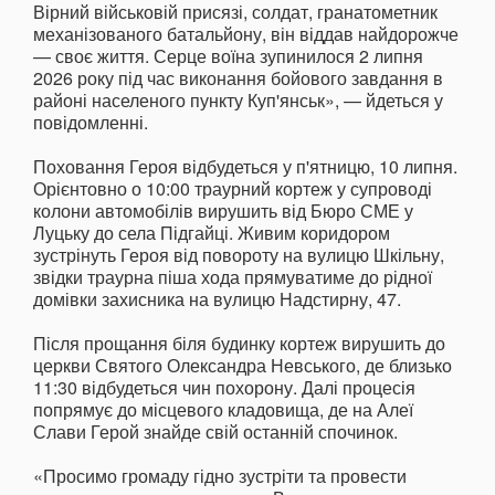
Вірний військовій присязі, солдат, гранатометник
механізованого батальйону, він віддав найдорожче
— своє життя. Серце воїна зупинилося 2 липня
2026 року під час виконання бойового завдання в
районі населеного пункту Куп'янськ», — йдеться у
повідомленні.
Поховання Героя відбудеться у п'ятницю, 10 липня.
Орієнтовно о 10:00 траурний кортеж у супроводі
колони автомобілів вирушить від Бюро СМЕ у
Луцьку до села Підгайці. Живим коридором
зустрінуть Героя від повороту на вулицю Шкільну,
звідки траурна піша хода прямуватиме до рідної
домівки захисника на вулицю Надстирну, 47.
Після прощання біля будинку кортеж вирушить до
церкви Святого Олександра Невського, де близько
11:30 відбудеться чин похорону. Далі процесія
попрямує до місцевого кладовища, де на Алеї
Слави Герой знайде свій останній спочинок.
«Просимо громаду гідно зустріти та провести