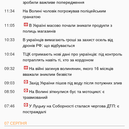
зробили важливе попередження
11:34
На Волині чоловік погрожував поліцейським
гранатою
11:05
В Україні масово почали зникати продукти з
полиць магазинів
10:33
В українців вимагають гроші за захист осель від
дронів РФ: що відбувається
10:04
ТЦК отримають нові дані про українців: під контроль
потраплять навіть ті, хто за кордоном
09:32
На війні загинув волинянин, якого 16 місяців
вважали зниклим безвісти
09:03
Захід України пішов під воду після потужних злив
08:50
На Волині зіткнулися бус та мотоцикл: є
травмований
07:46
У Луцьку на Соборності сталася чергова ДТП: є
постраждалі
07 СЕРПНЯ