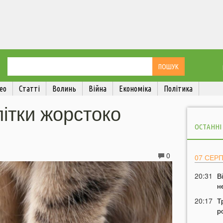
ео
Статті
Волинь
Війна
Економіка
Політика
літки жорстоко
ОСТАННІ
0
07 СЕР
20:31
В
н
20:17
Т
р