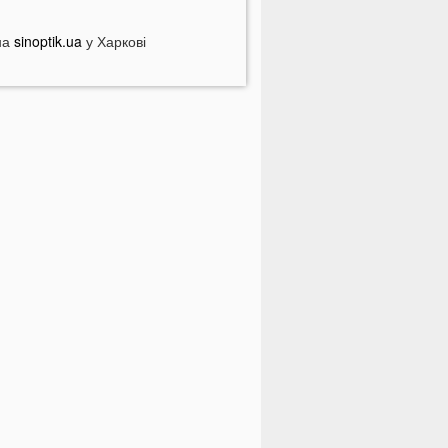
ебезпечні анонімні листи
країні загрожує дефіцит води: які
на
sinoptik.ua
у Харкові
егіони під загрозою
оловік кинув гранату в кабінет
омунальників через платіжку:
еталі
На полігоні помер відомий
итячий лікар із заходу України
олинян попереджають про
ерйозну небезпеку на трасі біля
уцька
На Волині негода наробила
иха: показали наслідки
 Луцьку зафіксували нову
номалію
На війні загинули двоє військових
 Волині
ПНЯ