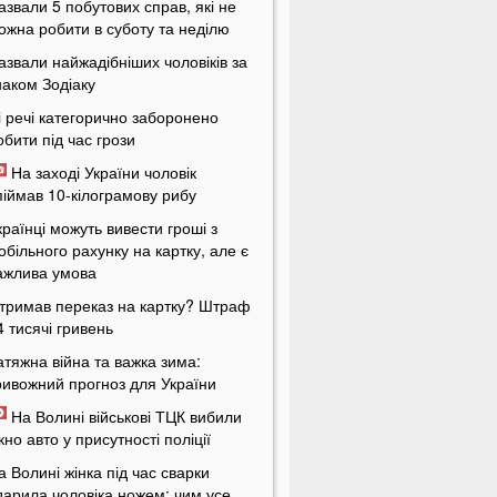
азвали 5 побутових справ, які не
ожна робити в суботу та неділю
азвали найжадібніших чоловіків за
наком Зодіаку
і речі категорично заборонено
обити під час грози
На заході України чоловік
піймав 10-кілограмову рибу
країнці можуть вивести гроші з
обільного рахунку на картку, але є
ажлива умова
тримав переказ на картку? Штраф
4 тисячі гривень
атяжна війна та важка зима:
ривожний прогноз для України
На Волині військові ТЦК вибили
ікно авто у присутності поліції
а Волині жінка під час сварки
дарила чоловіка ножем: чим усе