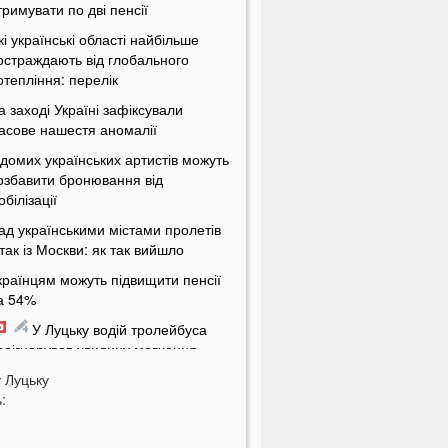
тримувати по дві пенсії
кі українські області найбільше
остраждають від глобального
отепління: перелік
а заході Україні зафіксували
асове нашестя аномалії
ідомих українських артистів можуть
озбавити бронювання від
обілізації
ад українськими містами пролетів
ітак із Москви: як так вийшло
країнцям можуть підвищити пенсії
а 54%
У Луцьку водій тролейбуса
роігнорував хвилину мовчання
у
а Волині від удару блискавки
Луцьку
:
агорілися дві споруди
Українцям масово надсилають