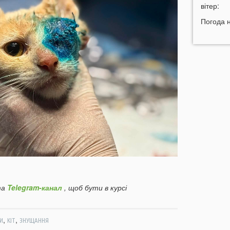
н
вітер:
11:45
У
Погода 
р
11:27
Ч
к
д
11:06
д
10:40
В
с
Л
10:15
л
09:47
У
а
а
Telegram-канал
, щоб бути в курсі
09:16
з
,
,
06 СЕР
И
КІТ
ЗНУЩАННЯ