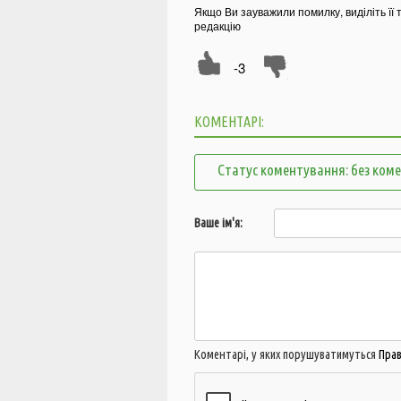
Якщо Ви зауважили помилку, виділіть її 
редакцію
-3
КОМЕНТАРІ:
Статус коментування: без ком
Ваше ім'я:
Коментарі, у яких порушуватимуться
Пра