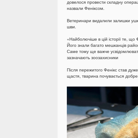
довелося провести складну операці
назвали Феніксом.
Ветеринари видалили залишки ушк
шви.
«Найболючіше в цій історії те, що 
Його знали багато мешканців район
Саме тому ще важче усвідомлювати
зазначають зоозахисники
Після пережитого Фенікс став дуже 
щастя, тварина почувається добре