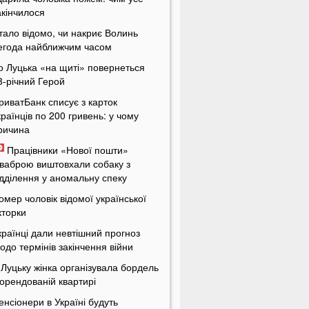
акінчилося
тало відомо, чи накриє Волинь
егода найближчим часом
о Луцька «на щиті» повернеться
3-річний Герой
риватБанк списує з карток
країнців по 200 гривень: у чому
ричина
Працівники «Нової пошти»
ваброю виштовхали собаку з
ідділення у аномальну спеку
омер чоловік відомої української
кторки
країнці дали невтішний прогноз
одо термінів закінчення війни
 Луцьку жінка організувала бордель
 орендованій квартирі
енсіонери в Україні будуть