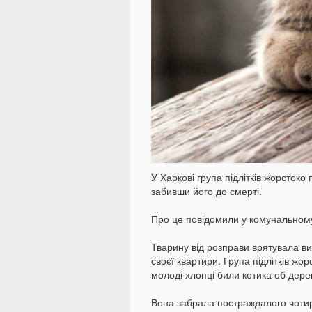
У Харкові група підлітків жорстоко
забивши його до смерті.
Про це повідомили у комунальном
Тварину від розправи врятувала в
своєї квартири. Група підлітків жо
молоді хлопці били котика об дере
Вона забрала постраждалого чоти