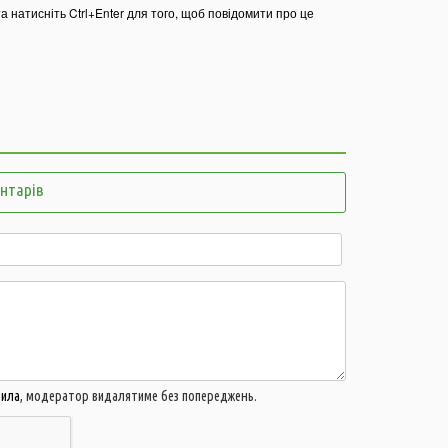
та натисніть Ctrl+Enter для того, щоб повідомити про це
21:44
21:06
Б
в
м
20:16
А
д
м
ентарів
19:44
В
г
19:15
У
ц
18:43
У
в
ч
18:14
В
п
вила
, модератор видалятиме без попереджень.
п
17:42
У