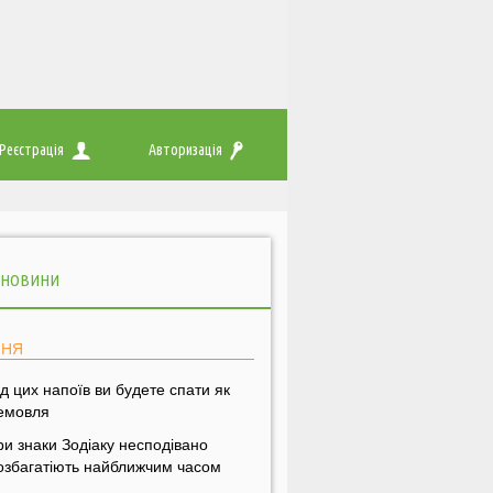
Реєстрація
Авторизація
 НОВИНИ
ПНЯ
ід цих напоїв ви будете спати як
емовля
ри знаки Зодіаку несподівано
озбагатіють найближчим часом