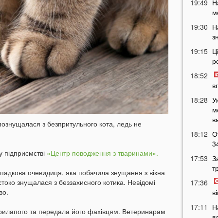
19:49
Н
м
19:30
Н
з
19:15
Ц
р
18:52
в
18:28
У
м
в
 познущалася з безпритульного кота, ледь не
18:12
О
3
у підприємстві
«Центр поводження з тваринами».
17:53
З
т
ипадкова очевидиця, яка побачила знущання з вікна
рстоко знущалася з беззахисного котика. Невідомі
17:36
во.
в
17:11
Н
рилапого та передала його фахівцям. Ветеринарам
в