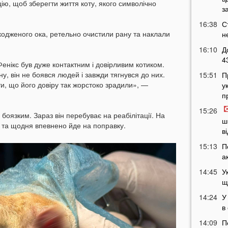
ю, щоб зберегти життя коту, якого символічно
з
16:38
С
одженого ока, ретельно очистили рану та наклали
н
16:10
Д
4
Фенікс був дуже контактним і довірливим котиком.
у, він не боявся людей і завжди тягнувся до них.
15:51
П
, що його довіру так жорстоко зрадили», —
у
п
15:26
боязким. Зараз він перебуває на реабілітації. На
ш
 та щодня впевнено йде на поправку.
в
15:13
П
а
14:45
У
щ
14:24
У
в
14:09
П