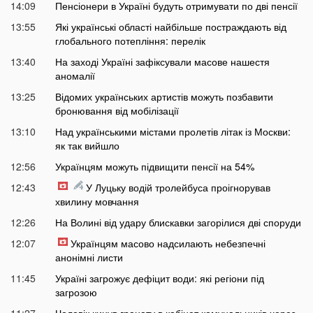
14:09
Пенсіонери в Україні будуть отримувати по дві пенсії
13:55
Які українські області найбільше постраждають від
глобального потепління: перелік
13:40
На заході Україні зафіксували масове нашестя
аномалії
13:25
Відомих українських артистів можуть позбавити
бронювання від мобілізації
13:10
Над українськими містами пролетів літак із Москви:
як так вийшло
12:56
Українцям можуть підвищити пенсії на 54%
12:43
У Луцьку водій тролейбуса проігнорував
хвилину мовчання
12:26
На Волині від удару блискавки загорілися дві споруди
12:07
Українцям масово надсилають небезпечні
анонімні листи
11:45
Україні загрожує дефіцит води: які регіони під
загрозою