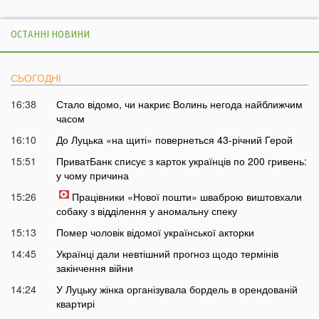
ОСТАННІ НОВИНИ
СЬОГОДНІ
16:38
Стало відомо, чи накриє Волинь негода найближчим
часом
16:10
До Луцька «на щиті» повернеться 43-річний Герой
15:51
ПриватБанк списує з карток українців по 200 гривень:
у чому причина
15:26
Працівники «Нової пошти» шваброю виштовхали
собаку з відділення у аномальну спеку
15:13
Помер чоловік відомої української акторки
14:45
Українці дали невтішний прогноз щодо термінів
закінчення війни
14:24
У Луцьку жінка організувала бордель в орендованій
квартирі