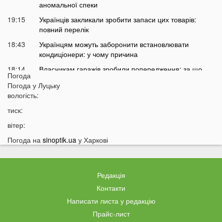
аномальної спеки
19:15
Українців закликали зробити запаси цих товарів:
повний перелік
18:43
Українцям можуть заборонити встановлювати
кондиціонери: у чому причина
18:14
Власникам гаражів зробили попередження: за що
Погода
доведеться платити у 2026 році
Погода у
Луцьку
17:42
Українців попередили про два важкі місяці попереду
вологість:
17:13
На Волині у ліцей фіктивно працевлаштували 12 осіб:
тиск:
що відомо про наслідки
вітер:
16:40
Українцям у Польщі дали час до 31 серпня: що
Погода на
sinoptik.ua
у Харкові
зміниться
16:12
Відома українська ведуча потрапила у скандал
15:54
В Україні заборонять ловити раків: що сталося
Редакція
15:23
На фронті загинув військовий з Луцька
Контакти
Написати листа у редакцію
15:05
Температура на Волині піднялася до +50
Прайс-лист
14:53
У ліцеї вчителька ображала та принижувала дітей: