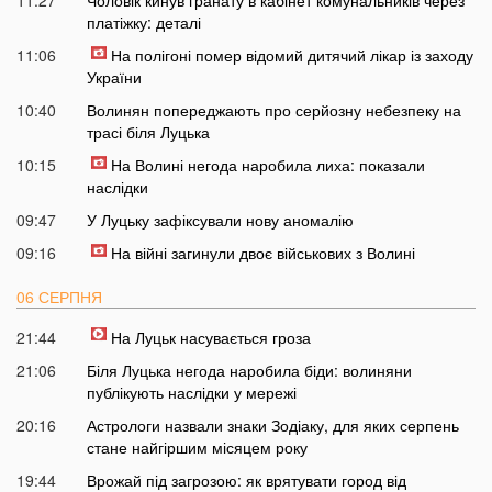
11:27
Чоловік кинув гранату в кабінет комунальників через
платіжку: деталі
11:06
На полігоні помер відомий дитячий лікар із заходу
України
10:40
Волинян попереджають про серйозну небезпеку на
трасі біля Луцька
10:15
На Волині негода наробила лиха: показали
наслідки
09:47
У Луцьку зафіксували нову аномалію
09:16
На війні загинули двоє військових з Волині
06 СЕРПНЯ
21:44
На Луцьк насувається гроза
21:06
Біля Луцька негода наробила біди: волиняни
публікують наслідки у мережі
20:16
Астрологи назвали знаки Зодіаку, для яких серпень
стане найгіршим місяцем року
19:44
Врожай під загрозою: як врятувати город від