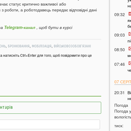
рачає статус критично важливої або
н
 з роботи, а роботодавець передає відповідні дані
09:32
я
б
а
Telegram-канал
, щоб бути в курсі
09:03
п
,
,
,
ОНЬ
БРОНЮВАННЯ
МОБІЛІЗАЦІЯ
ВІЙСЬКОВОЗОБОВ'ЯЗАНІ
08:50
м
та натисніть Ctrl+Enter для того, щоб повідомити про це
07:46
ч
07 СЕР
20:31
В
н
Погода
ентарів
20:17
Т
Погода 
р
вологість
19:49
Н
тиск:
м