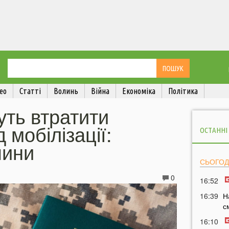
ео
Статті
Волинь
Війна
Економіка
Політика
уть втратити
д мобілізації:
ОСТАННІ
чини
СЬОГОД
0
16:52
16:39
Н
с
16:10