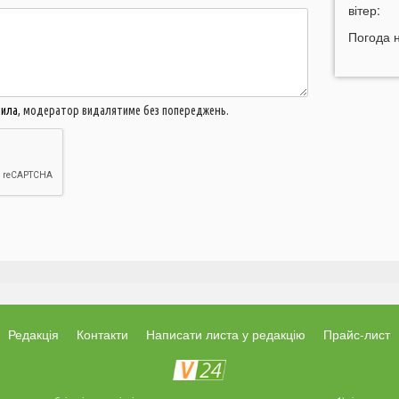
вітер:
19:30
Н
з
Погода 
19:15
Ц
р
18:52
вила
, модератор видалятиме без попереджень.
в
18:28
У
м
в
18:12
О
3
17:53
З
т
17:36
в
Редакція
Контакти
Написати листа у редакцію
Прайс-лист
17:11
Н
в
з