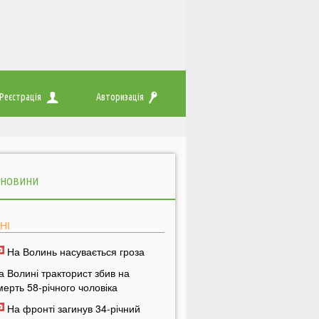
Реєстрація
Авторизація
 НОВИНИ
НІ
На Волинь насувається гроза
а Волині тракторист збив на
мерть 58-річного чоловіка
На фронті загинув 34-річний