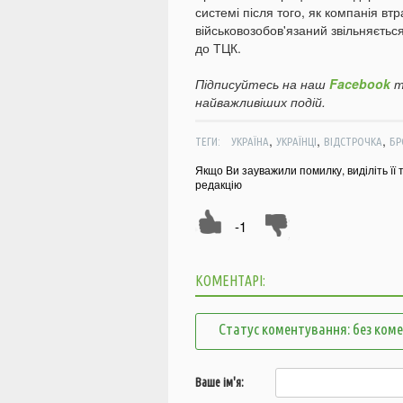
системі після того, як компанія вт
військовозобов'язаний звільняється
до ТЦК.
Підписуйтесь на наш
Facebook
т
найважливіших подій.
,
,
,
ТЕГИ:
УКРАЇНА
УКРАЇНЦІ
ВІДСТРОЧКА
БР
Якщо Ви зауважили помилку, виділіть її 
редакцію
-1
КОМЕНТАРІ:
Статус коментування: без ком
Ваше ім'я: