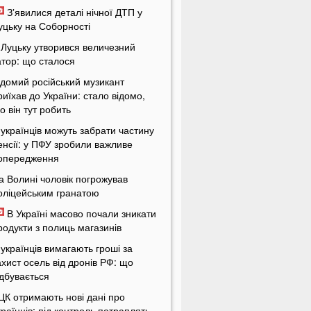
Зʼявилися деталі нічної ДТП у
уцьку на Соборності
 Луцьку утворився величезний
атор: що сталося
ідомий російський музикант
риїхав до України: стало відомо,
о він тут робить
 українців можуть забрати частину
енсії: у ПФУ зробили важливе
опередження
а Волині чоловік погрожував
оліцейським гранатою
В Україні масово почали зникати
родукти з полиць магазинів
 українців вимагають гроші за
ахист осель від дронів РФ: що
ідбувається
ЦК отримають нові дані про
країнців: під контроль потраплять