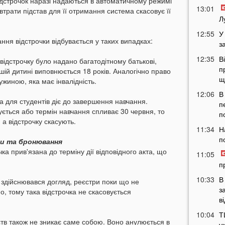
ідстрочок наразі надаються в автоматичному режимі
13:01
втрати підстав для її отримання система скасовує її
Л
12:55
У
ння відстрочки відбувається у таких випадках:
з
12:35
В
ідстрочку було надано багатодітному батькові,
п
шій дитині виповнюється 18 років. Аналогічно право
щ
ужиною, яка має інвалідність.
12:06
В
а для студентів діє до завершення навчання.
п
ється або термін навчання спливає 30 червня, то
п
 а відстрочку скасують.
11:34
Н
п
ми та бронювання
чка прив'язана до терміну дії відповідного акта, що
11:05
п
10:33
В
ю здійснювався догляд, реєстри поки що не
з
, тому така відстрочка не скасовується
в
10:04
Т
тв також не зникає саме собою. Воно анулюється в
у