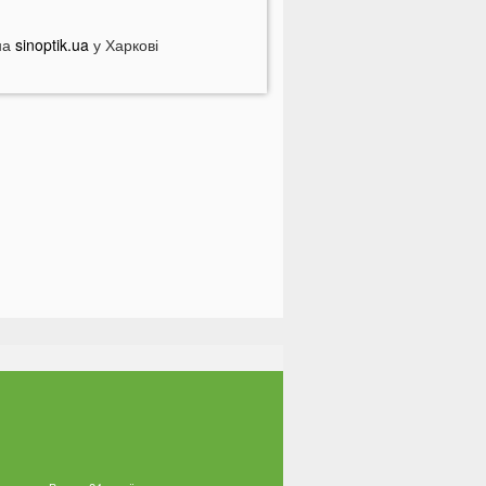
азвали найжадібніших чоловіків за
наком Зодіаку
на
sinoptik.ua
у Харкові
і речі категорично заборонено
обити під час грози
На заході України чоловік
піймав 10-кілограмову рибу
країнці можуть вивести гроші з
обільного рахунку на картку, але є
ажлива умова
тримав переказ на картку? Штраф
4 тисячі гривень
атяжна війна та важка зима:
ривожний прогноз для України
На Волині військові ТЦК вибили
ікно авто у присутності поліції
а Волині жінка під час сварки
дарила чоловіка ножем: чим усе
акінчилося