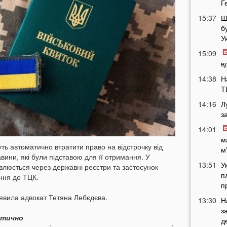
Г
15:37
Ш
б
У
15:09
в
14:38
Н
Т
14:16
Л
з
14:01
м
уть автоматично втратити право на відстрочку від
м
вини, які були підставою для її отримання. У
13:51
У
влюється через державні реєстри та застосунок
п
ння до ТЦК.
п
аявила адвокат Тетяна Лебєдєва.
13:30
Н
з
атично
д