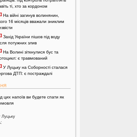
авіть ті, хто за кордоном
На війні загинув волинянин,
кого 16 місяців вважали зниклим
езвісти
Захід України пішов під воду
ісля потужних злив
На Волині зіткнулися бус та
отоцикл: є травмований
У Луцьку на Соборності сталася
ергова ДТП: є постраждалі
ПНЯ
ід цих напоїв ви будете спати як
емовля
ри знаки Зодіаку несподівано
у
Луцьку
озбагатіють найближчим часом
:
азвали 5 побутових справ, які не
ожна робити в суботу та неділю