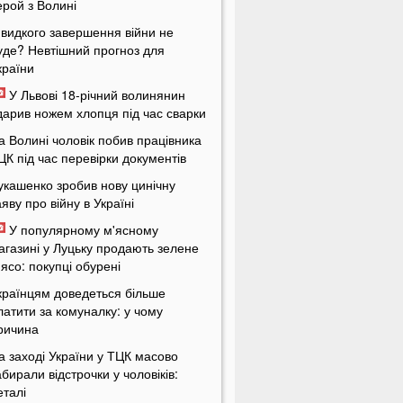
ерой з Волині
видкого завершення війни не
уде? Невтішний прогноз для
країни
У Львові 18-річний волинянин
дарив ножем хлопця під час сварки
а Волині чоловік побив працівника
ЦК під час перевірки документів
укашенко зробив нову цинічну
аяву про війну в Україні
У популярному м'ясному
агазині у Луцьку продають зелене
'ясо: покупці обурені
країнцям доведеться більше
латити за комуналку: у чому
ричина
а заході України у ТЦК масово
абирали відстрочки у чоловіків:
еталі