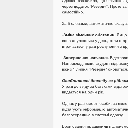
Адвокат зазначила, що більшість в
через додаток "Резерв+". Проте за 
самостійно.
За її словами, автоматичне скасува
-
Зміна сімейних обставин.
Якщо в
вона анулюється у день, коли стар
втрачається у разі розлучення з др
-
Завершення навчання.
Відстрочк
Наприклад, якщо студент відрахову
вже з 1 липня "Резерв+" оновиться,
Особливості догляду за рідни
У разі догляду за батьками відстро
видається на один рік.
Однак у разі смерті особи, за яко
підтягують інформацію автоматично
безпосередньо в системі одразу.
Бронювання працівників підприємс