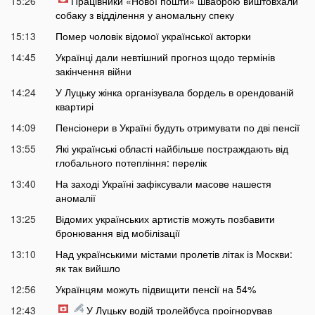
15:26
Працівники «Нової пошти» шваброю виштовхали
собаку з відділення у аномальну спеку
15:13
Помер чоловік відомої української акторки
14:45
Українці дали невтішний прогноз щодо термінів
закінчення війни
14:24
У Луцьку жінка організувала бордель в орендованій
квартирі
14:09
Пенсіонери в Україні будуть отримувати по дві пенсії
13:55
Які українські області найбільше постраждають від
глобального потепління: перелік
13:40
На заході Україні зафіксували масове нашестя
аномалії
13:25
Відомих українських артистів можуть позбавити
бронювання від мобілізації
13:10
Над українськими містами пролетів літак із Москви:
як так вийшло
12:56
Українцям можуть підвищити пенсії на 54%
12:43
У Луцьку водій тролейбуса проігнорував