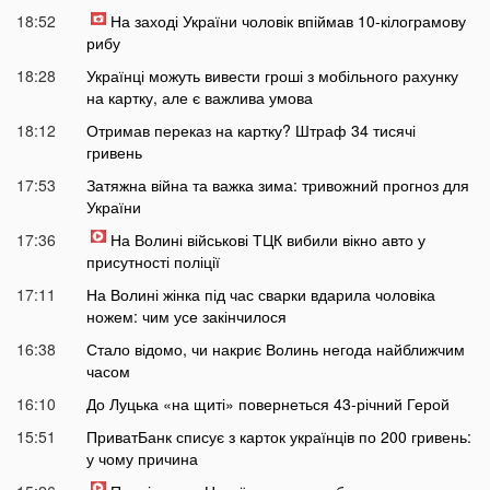
18:52
На заході України чоловік впіймав 10-кілограмову
рибу
18:28
Українці можуть вивести гроші з мобільного рахунку
на картку, але є важлива умова
18:12
Отримав переказ на картку? Штраф 34 тисячі
гривень
17:53
Затяжна війна та важка зима: тривожний прогноз для
України
17:36
На Волині військові ТЦК вибили вікно авто у
присутності поліції
17:11
На Волині жінка під час сварки вдарила чоловіка
ножем: чим усе закінчилося
16:38
Стало відомо, чи накриє Волинь негода найближчим
часом
16:10
До Луцька «на щиті» повернеться 43-річний Герой
15:51
ПриватБанк списує з карток українців по 200 гривень:
у чому причина