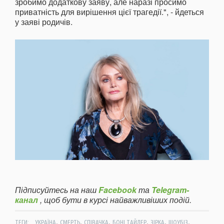
зробимо додаткову заяву, але наразі просимо
приватність для вирішення цієї трагедії.", - йдеться
у заяві родичів.
Підписуйтесь на наш
Facebook
та
Telegram-
канал
, щоб бути в курсі найважливіших подій.
,
,
,
,
,
,
ТЕГИ:
УКРАЇНА
СМЕРТЬ
СПІВАЧКА
БОНІ ТАЙЛЕР
ЗІРКА
ШОУБІЗ