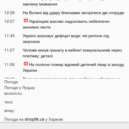
хвилину мовчання
12:26
На Волині від удару блискавки загорілися дві споруди
12:07
Українцям масово надсилають небезпечні
анонімні листи
11:45
Україні загрожує дефіцит води: які регіони під
загрозою
11:27
Чоловік кинув гранату в кабінет комунальників через
платіжку: деталі
11:06
На полігоні помер відомий дитячий лікар із заходу
України
10:40
Волинян попереджають про серйозну небезпеку на
Погода
трасі біля Луцька
Погода у
Луцьку
10:15
вологість:
На Волині негода наробила лиха: показали
наслідки
тиск:
09:47
У Луцьку зафіксували нову аномалію
вітер:
09:16
На війні загинули двоє військових з Волині
Погода на
sinoptik.ua
у Харкові
06 СЕРПНЯ