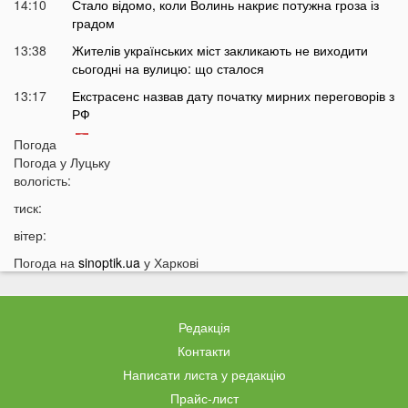
14:10
Стало відомо, коли Волинь накриє потужна гроза із
градом
13:38
Жителів українських міст закликають не виходити
сьогодні на вулицю: що сталося
13:17
Екстрасенс назвав дату початку мирних переговорів з
РФ
13:03
Лучани масово їздять на червоне світло навіть
Погода
після смертельної аварії на Соборності: шокуючі
Погода у
Луцьку
кадри
вологість:
12:37
В Україні пропонують змінити правила мобілізації:
тиск:
кого хочуть призивати першими
вітер:
12:08
Ціна здивує українців: чи буде пальне по 100 гривень
Погода на
sinoptik.ua
у Харкові
за літр
11:51
На заході України проводять масштабні обшуки у
ТЦК: що сталося
Редакція
11:36
Пенсіонерів в Україні чекає масштабна перевірка:
Контакти
кого це торкнеться
Написати листа у редакцію
11:07
Україну накриє потужна магнітна буря: названі
Прайс-лист
небезпечні дати