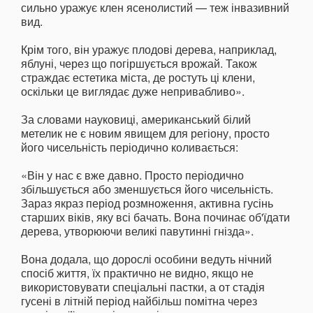
сильно уражує клен ясенолистий — теж інвазивний
вид.
Крім того, він уражує плодові дерева, наприклад,
яблуні, через що погіршується врожай. Також
страждає естетика міста, де ростуть ці клени,
оскільки це виглядає дуже непривабливо».
За словами науковиці, американський білий
метелик не є новим явищем для регіону, просто
його чисельність періодично коливається:
«Він у нас є вже давно. Просто періодично
збільшується або зменшується його чисельність.
Зараз якраз період розмноження, активна гусінь
старших віків, яку всі бачать. Вона починає об'їдати
дерева, утворюючи великі павутинні гнізда».
Вона додала, що дорослі особини ведуть нічний
спосіб життя, їх практично не видно, якщо не
використовувати спеціальні пастки, а от стадія
гусені в літній період найбільш помітна через