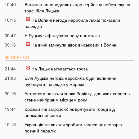
10:40
Волинян попереджають про серйозну небезпеку на
трасі біля Луцька
10:15
На Волині негода наробила лиха: показали
наслідки
09:47
У Луцьку зафіксували нову аномалію
09:16
На війні загинули двоє військових з Волині
06 СЕРПНЯ
21:44
На Луцьк насувається гроза
21:06
Біля Луцька негода наробила біди: волиняни
публікують наслідки у мережі
20:16
Астрологи назвали знаки Зодіаку, для яких серпень
стане найгіршим місяцем року
19:44
Врожай під загрозою: як врятувати город від
аномальної спеки
19:15
Українців закликали зробити запаси цих товарів:
повний перелік