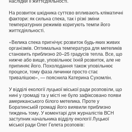
наслідки її життєдіяльності.
На розвиток шкідника суттєво впливають кліматичні
фактори: як сильна спека, так і різкі зміни
температурних режимів коригують темпи його
життєдіяльності.
«Велика спека пригнічує розвиток будь-яких живих
організмів. Оптимальна температура для метеликів
становить приблизно 20–25 градусів тепла. Все, що
нижче або вище, уповільнює їхній розвиток, але не
припиняє його. Похолодання також уповільнює
процеси, тому фаза личинки просто стає
тривалішою», — пояснила Катерина Сухомлін.
У відділі екології луцької міської ради розповіли, що
нині у громаді та у місті не було зафіксовано появи
американського білого метелика. Проте у
Боратинській громаді його виявили приблизно
тиждень тому. У коментарі для журналістів ВСН
заступник начальника відділу екології Луцької
міської ради Олег Гелета розповів: