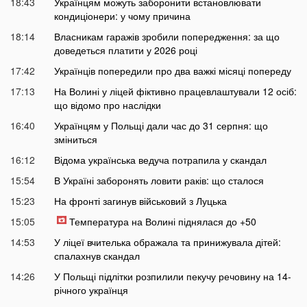
18:43
Українцям можуть заборонити встановлювати
кондиціонери: у чому причина
18:14
Власникам гаражів зробили попередження: за що
доведеться платити у 2026 році
17:42
Українців попередили про два важкі місяці попереду
17:13
На Волині у ліцей фіктивно працевлаштували 12 осіб:
що відомо про наслідки
16:40
Українцям у Польщі дали час до 31 серпня: що
зміниться
16:12
Відома українська ведуча потрапила у скандал
15:54
В Україні заборонять ловити раків: що сталося
15:23
На фронті загинув військовий з Луцька
15:05
Температура на Волині піднялася до +50
14:53
У ліцеї вчителька ображала та принижувала дітей:
спалахнув скандал
14:26
У Польщі підлітки розпилили пекучу речовину на 14-
річного українця