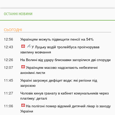
ОСТАННІ НОВИНИ
СЬОГОДНІ
12:56
Українцям можуть підвищити пенсії на 54%
12:43
У Луцьку водій тролейбуса проігнорував
хвилину мовчання
12:26
На Волині від удару блискавки загорілися дві споруди
12:07
Українцям масово надсилають небезпечні
анонімні листи
11:45
Україні загрожує дефіцит води: які регіони під
загрозою
11:27
Чоловік кинув гранату в кабінет комунальників через
платіжку: деталі
11:06
На полігоні помер відомий дитячий лікар із заходу
України