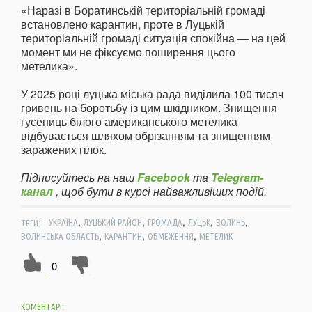
«Наразі в Боратинській територіальній громаді
встановлено карантин, проте в Луцькій
територіальній громаді ситуація спокійна — на цей
момент ми не фіксуємо поширення цього
метелика».
У 2025 році луцька міська рада виділила 100 тисяч
гривень на боротьбу із цим шкідником. Знищення
гусениць білого американського метелика
відбувається шляхом обрізанням та знищенням
заражених гілок.
Підписуйтесь на наш
Facebook
та
Telegram-
канал
, щоб бути в курсі найважливіших подій.
,
,
,
,
,
ТЕГИ:
УКРАЇНА
ЛУЦЬКИЙ РАЙОН
ГРОМАДА
ЛУЦЬК
ВОЛИНЬ
,
,
,
ВОЛИНСЬКА ОБЛАСТЬ
КАРАНТИН
ОБМЕЖЕННЯ
МЕТЕЛИК
0
КОМЕНТАРІ: