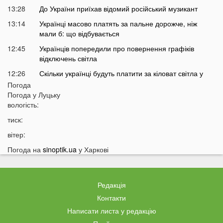
13:28
До України приїхав відомий російський музикант
13:14
Українці масово платять за пальне дорожче, ніж
мали б: що відбувається
12:45
Українців попередили про повернення графіків
відключень світла
12:26
Скільки українці будуть платити за кіловат світла у
серпні
Погода
Погода у
Луцьку
12:13
Популярний продукт подорожчав на 70%: ціни
вологість:
можуть зрости ще більше
тиск:
11:44
У Луцьку чоловік вдарив сусіда дверима: за конфлікт
доведеться дорого заплатити
вітер:
11:27
Відомий український хореограф поскаржився на
Погода на
sinoptik.ua
у Харкові
проблеми зі здоров'ям
11:12
У селах на Волині відключать газ: перелік населених
пунктів
Редакція
10:56
У басейні біля будинку втопилася 1-річна дитина
Контакти
Написати листа у редакцію
10:43
Українці можуть втратити відстрочку від мобілізації у
серпні