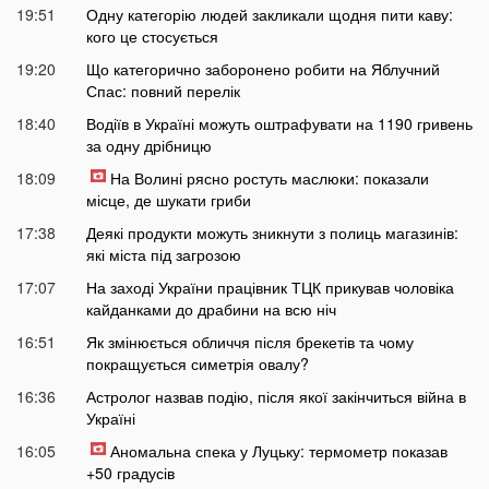
19:51
Одну категорію людей закликали щодня пити каву:
кого це стосується
19:20
Що категорично заборонено робити на Яблучний
Спас: повний перелік
18:40
Водіїв в Україні можуть оштрафувати на 1190 гривень
за одну дрібницю
18:09
На Волині рясно ростуть маслюки: показали
місце, де шукати гриби
17:38
Деякі продукти можуть зникнути з полиць магазинів:
які міста під загрозою
17:07
На заході України працівник ТЦК прикував чоловіка
кайданками до драбини на всю ніч
16:51
Як змінюється обличчя після брекетів та чому
покращується симетрія овалу?
16:36
Астролог назвав подію, після якої закінчиться війна в
Україні
16:05
Аномальна спека у Луцьку: термометр показав
+50 градусів