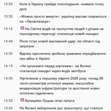
15:53
Коли в Україну прийде похолодання: назвали точну
дату
15:35
«Можна просто вмерти»: українці масово скаржаться
на «Укрзалізницю»
15:14
На Світязі водій не пропустив людей з дітьми на
пішохідному переході: спалахнув новий скандал
14:46
Росія готує новий масований удар: які області під
загрозою
14:30
Відома тарологиня зробила тривожне передбачення
про війну в Україні
14:15
«Не зупинився перед кортежем»: на Волині
спалахнув скандал через водія автобуса
14:00
Укртелеком у першому півріччі 2026 року: понад 95
тисяч кілометрів оптичної мережі, масштабна
модернізація інфраструктури та зростання нових
оптичних підключень
13:53
Вулицями Луцька літає папуга
13:40
На Волині заборонили рух транспорту: що сталося