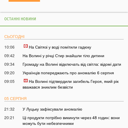
ОСТАННІ НОВИНИ
СЬОГОДНІ
10:06
На Світязі у воді помітили гадюку
09:42
На Волині у річці Стир знайшли тіло дитини
09:34
Громаду на Волині відключать від світла: відомі дати
09:20
Українців попереджають про аномалію 6 серпня
09:05
На Волині підтвердили загибель Героя, який рік
вважався зниклим безвісти
05 СЕРПНЯ
21:32
У Луцьку зафіксували аномалію
20:21
Ці продукти потрібно викинути через 48 годин: вони
можуть бути небезпечними