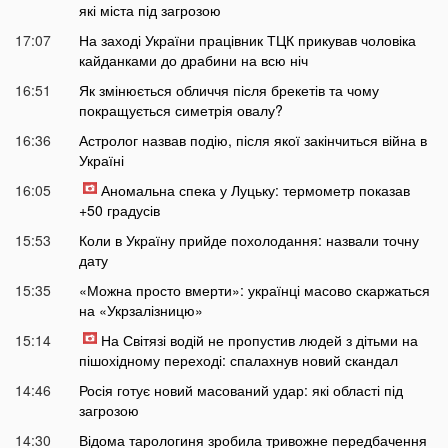
які міста під загрозою
17:07
На заході України працівник ТЦК прикував чоловіка
кайданками до драбини на всю ніч
16:51
Як змінюється обличчя після брекетів та чому
покращується симетрія овалу?
16:36
Астролог назвав подію, після якої закінчиться війна в
Україні
16:05
Аномальна спека у Луцьку: термометр показав
+50 градусів
15:53
Коли в Україну прийде похолодання: назвали точну
дату
15:35
«Можна просто вмерти»: українці масово скаржаться
на «Укрзалізницю»
15:14
На Світязі водій не пропустив людей з дітьми на
пішохідному переході: спалахнув новий скандал
14:46
Росія готує новий масований удар: які області під
загрозою
14:30
Відома тарологиня зробила тривожне передбачення