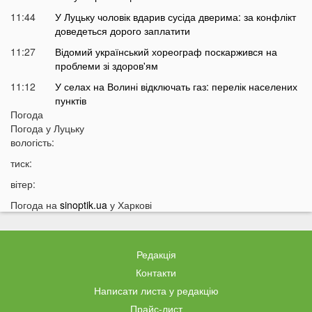
11:44
У Луцьку чоловік вдарив сусіда дверима: за конфлікт
доведеться дорого заплатити
11:27
Відомий український хореограф поскаржився на
проблеми зі здоров'ям
11:12
У селах на Волині відключать газ: перелік населених
пунктів
Погода
10:56
У басейні біля будинку втопилася 1-річна дитина
Погода у
Луцьку
10:43
вологість:
Українці можуть втратити відстрочку від мобілізації у
серпні
тиск:
10:25
На Волині авто злетіло з дороги: постраждали
вітер:
п’ятеро підлітків
Погода на
sinoptik.ua
у Харкові
10:11
На Волині два дні вируватиме аномалія
09:38
Українці можуть залишитися без пенсій через
важливий документ
Редакція
09:19
Вночі на Волині горіла «Єва»
Контакти
09:10
Українців закликали якнайшвидше виїжджати з
Написати листа у редакцію
великих міст
Прайс-лист