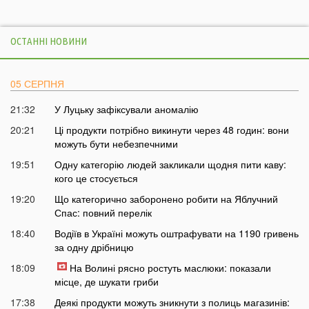
ОСТАННІ НОВИНИ
05 СЕРПНЯ
21:32
У Луцьку зафіксували аномалію
20:21
Ці продукти потрібно викинути через 48 годин: вони
можуть бути небезпечними
19:51
Одну категорію людей закликали щодня пити каву:
кого це стосується
19:20
Що категорично заборонено робити на Яблучний
Спас: повний перелік
18:40
Водіїв в Україні можуть оштрафувати на 1190 гривень
за одну дрібницю
18:09
На Волині рясно ростуть маслюки: показали
місце, де шукати гриби
17:38
Деякі продукти можуть зникнути з полиць магазинів: