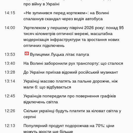
про війну в Україні
14:15
«Не зупинився перед кортежем»: на Волині
спалахнув скандал через водія автобуса
14:00
Укртелеком у першому півріччі 2026 року: понад 95
тисяч кілометрів оптичної мережі, масштабна
модернізація інфраструктури та зростання нових
оптичних підключень
13:53
Вулицями Луцька літає папуга
13:40
На Волині заборонили рух транспорту: що сталося
13:28
До України приїхав відомий російський музикант
13:14
Українці масово платять за пальне дорожче, ніж
мали б: що відбувається
12:45
Українців попередили про повернення графіків
відключень світла
12:26
Скільки українці будуть платити за кіловат світла у
серпні
12:13
Популярний продукт подорожчав на 70%: ціни
можуть зрости ще більше