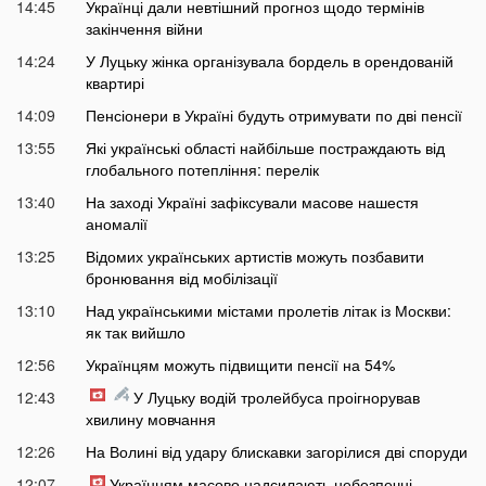
14:45
Українці дали невтішний прогноз щодо термінів
закінчення війни
14:24
У Луцьку жінка організувала бордель в орендованій
квартирі
14:09
Пенсіонери в Україні будуть отримувати по дві пенсії
13:55
Які українські області найбільше постраждають від
глобального потепління: перелік
13:40
На заході Україні зафіксували масове нашестя
аномалії
13:25
Відомих українських артистів можуть позбавити
бронювання від мобілізації
13:10
Над українськими містами пролетів літак із Москви:
як так вийшло
12:56
Українцям можуть підвищити пенсії на 54%
12:43
У Луцьку водій тролейбуса проігнорував
хвилину мовчання
12:26
На Волині від удару блискавки загорілися дві споруди
12:07
Українцям масово надсилають небезпечні