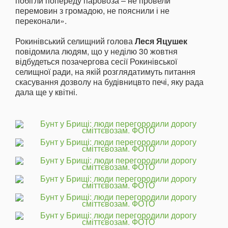
побігли попереду паровоза – не провели
перемовин з громадою, не пояснили і не
переконали».
Рокинівський селищний голова
Леся Яцушек
повідомила людям, що у неділю 30 жовтня
відбудеться позачергова сесії Рокинівської
селищної ради, на якій розглядатимуть питання
скасування дозволу на будівницвто печі, яку рада
дала ще у квітні.