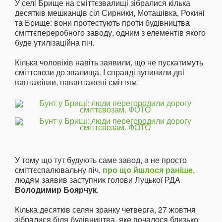
У селі Брище на сміттєзвалищі зібралися кілька
десятків мешканців сіл Сирники, Моташівка, Рокині
та Брище: вони протестують проти будівництва
сміттєпереробного заводу, одним з елементів якого
буде утилізаційна піч.
Кілька чоловіків навіть заявили, що не пускатимуть
сміттєвози до звалища. І справді зупинили дві
вантажівки, навантажені сміттям.
У тому що тут будують саме завод, а не просто
сміттєспалювальну піч,
про що йшлося раніше
,
людям заявив заступник голови Луцької РДА
Володимир Боярчук
.
Кілька десятків селян зранку четверга, 27 жовтня
зібралися біля будівництва, яке почалося близько