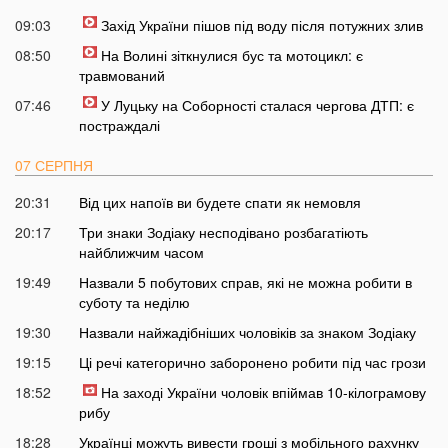
09:03
Захід України пішов під воду після потужних злив
08:50
На Волині зіткнулися бус та мотоцикл: є
травмований
07:46
У Луцьку на Соборності сталася чергова ДТП: є
постраждалі
07 СЕРПНЯ
20:31
Від цих напоїв ви будете спати як немовля
20:17
Три знаки Зодіаку несподівано розбагатіють
найближчим часом
19:49
Назвали 5 побутових справ, які не можна робити в
суботу та неділю
19:30
Назвали найжадібніших чоловіків за знаком Зодіаку
19:15
Ці речі категорично заборонено робити під час грози
18:52
На заході України чоловік впіймав 10-кілограмову
рибу
18:28
Українці можуть вивести гроші з мобільного рахунку