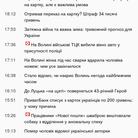
на картку, але є важлива умова
18:12
Отримав переказ на картку? Штраф 34 тисячі
гривень
17:53
Затяжна війна та важка зима: тривожний прогноз для
України
17:36
На Волині військові ТЦК вибили вікно авто у
присутності поліції
17:11
На Волині жінка під час сварки вдарила чоловіка
ножем: чим усе закінчилося
16:38
Стало відомо, чи накриє Волинь негода найближчим
часом
16:10
До Луцька «на щиті» повернеться 43-річний Герой
15:51
ПриватБанк списує з карток українців по 200 гривень:
у чому причина
15:26
Працівники «Нової пошти» шваброю виштовхали
собаку з відділення у аномальну спеку
15:13
Помер чоловік відомої української акторки