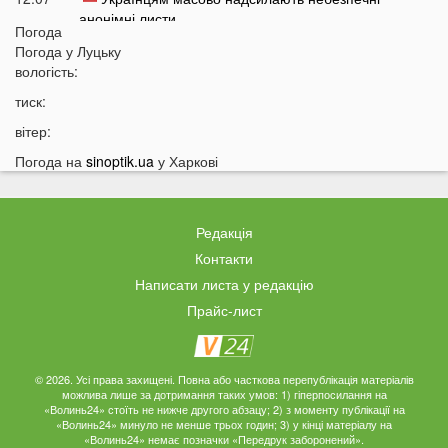
анонімні листи
Погода
11:45
Україні загрожує дефіцит води: які регіони під
Погода у
Луцьку
загрозою
вологість:
11:27
Чоловік кинув гранату в кабінет комунальників через
тиск:
платіжку: деталі
вітер:
11:06
На полігоні помер відомий дитячий лікар із заходу
Погода на
sinoptik.ua
у Харкові
України
10:40
Волинян попереджають про серйозну небезпеку на
трасі біля Луцька
Редакція
10:15
На Волині негода наробила лиха: показали
Контакти
наслідки
Написати листа у редакцію
09:47
У Луцьку зафіксували нову аномалію
Прайс-лист
09:16
На війні загинули двоє військових з Волині
06 СЕРПНЯ
© 2026. Усі права захищені. Повна або часткова перепублікація матеріалів
можлива лише за дотримання таких умов: 1) гіперпосилання на
21:44
На Луцьк насувається гроза
«Волинь24» стоїть не нижче другого абзацу; 2) з моменту публікації на
«Волинь24» минуло не менше трьох годин; 3) у кінці матеріалу на
21:06
Біля Луцька негода наробила біди: волиняни
«Волинь24» немає позначки «Передрук заборонений».