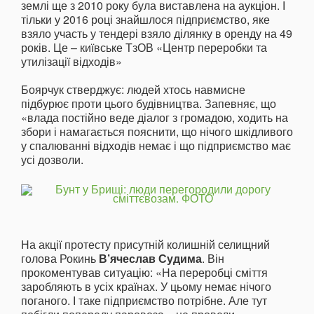
землі ще з 2010 року була виставлена на аукціон. І
тільки у 2016 році знайшлося підприємство, яке
взяло участь у тендері взяло ділянку в оренду на 49
років. Це – київське ТзОВ «Центр переробки та
утилізації відходів»
Боярчук стверджує: людей хтось навмисне
підбурює проти цього будівництва. Запевняє, що
«влада постійно веде діалог з громадою, ходить на
збори і намагається пояснити, що нічого шкідливого
у спалюванні відходів немає і що підприємство має
усі дозволи.
На акції протесту присутній колишній селищний
голова Рокинь
В’ячеслав Судима
. Він
прокоментував ситуацію: «На переробці сміття
заробляють в усіх країнах. У цьому немає нічого
поганого. І таке підприємство потрібне. Але тут