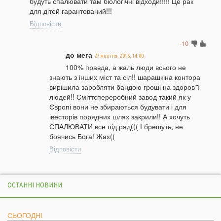
будуть спалювати там біологічні відходи!!!!! Це рак
для дітей гарантований!!!
Відповісти
-10
до мега
27 жовтня, 2016, 14:00
100% правда, а жаль люди всього не
знають з інших міст та сіл!! шарашкіна контора
вирішила заробляти бандою гроші на здоров*ї
людей!! Сміттєпереробний завод такий як у
Європі вони не збираються будувати і для
івесторів порядних шлях закрили!! А хочуть
СПАЛЮВАТИ все під ряд((( І брешуть, не
боячись Бога! Жах((
Відповісти
ОСТАННІ НОВИНИ
СЬОГОДНІ