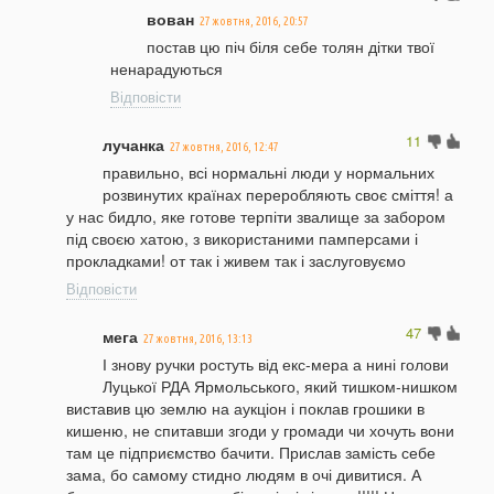
вован
27 жовтня, 2016, 20:57
постав цю піч біля себе толян дітки твої
ненарадуються
Відповісти
11
лучанка
27 жовтня, 2016, 12:47
правильно, всі нормальні люди у нормальних
розвинутих країнах переробляють своє сміття! а
у нас бидло, яке готове терпіти звалище за забором
під своєю хатою, з використаними памперсами і
прокладками! от так і живем так і заслуговуємо
Відповісти
47
мега
27 жовтня, 2016, 13:13
І знову ручки ростуть від екс-мера а нині голови
Луцької РДА Ярмольського, який тишком-нишком
виставив цю землю на аукціон і поклав грошики в
кишеню, не спитавши згоди у громади чи хочуть вони
там це підприємство бачити. Прислав замість себе
зама, бо самому стидно людям в очі дивитися. А