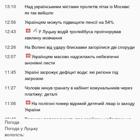
13:10
Над українськими містами пролетів літак із Москви:
як так вийшло
12:56
Українцям можуть підвищити пенсії на 54%
12:43
У Луцьку водій тролейбуса проігнорував
хвилину мовчання
12:26
На Волині від удару блискавки загорілися дві споруди
12:07
Українцям масово надсилають небезпечні
анонімні листи
11:45
Україні загрожує дефіцит води: які регіони під
загрозою
11:27
Чоловік кинув гранату в кабінет комунальників через
платіжку: деталі
11:06
На полігоні помер відомий дитячий лікар із заходу
України
10:40
Волинян попереджають про серйозну небезпеку на
Погода
трасі біля Луцька
Погода у
Луцьку
10:15
вологість:
На Волині негода наробила лиха: показали