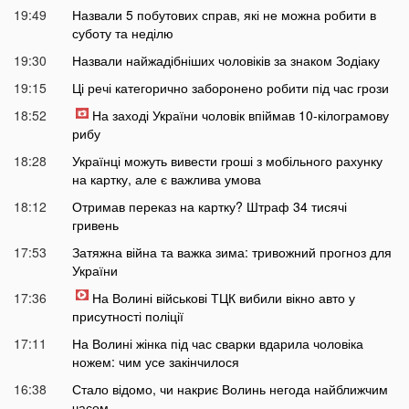
19:49
Назвали 5 побутових справ, які не можна робити в
суботу та неділю
19:30
Назвали найжадібніших чоловіків за знаком Зодіаку
19:15
Ці речі категорично заборонено робити під час грози
18:52
На заході України чоловік впіймав 10-кілограмову
рибу
18:28
Українці можуть вивести гроші з мобільного рахунку
на картку, але є важлива умова
18:12
Отримав переказ на картку? Штраф 34 тисячі
гривень
17:53
Затяжна війна та важка зима: тривожний прогноз для
України
17:36
На Волині військові ТЦК вибили вікно авто у
присутності поліції
17:11
На Волині жінка під час сварки вдарила чоловіка
ножем: чим усе закінчилося
16:38
Стало відомо, чи накриє Волинь негода найближчим
часом