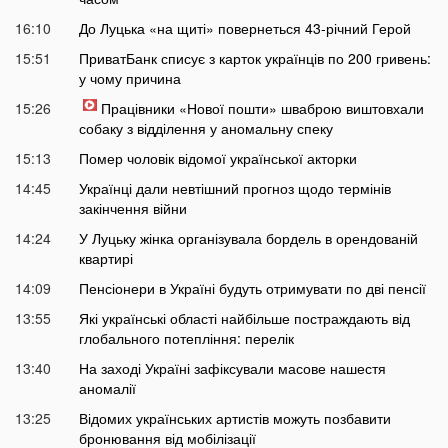
16:10
До Луцька «на щиті» повернеться 43-річний Герой
15:51
ПриватБанк списує з карток українців по 200 гривень:
у чому причина
15:26
Працівники «Нової пошти» шваброю виштовхали
собаку з відділення у аномальну спеку
15:13
Помер чоловік відомої української акторки
14:45
Українці дали невтішний прогноз щодо термінів
закінчення війни
14:24
У Луцьку жінка організувала бордель в орендованій
квартирі
14:09
Пенсіонери в Україні будуть отримувати по дві пенсії
13:55
Які українські області найбільше постраждають від
глобального потепління: перелік
13:40
На заході Україні зафіксували масове нашестя
аномалії
13:25
Відомих українських артистів можуть позбавити
бронювання від мобілізації