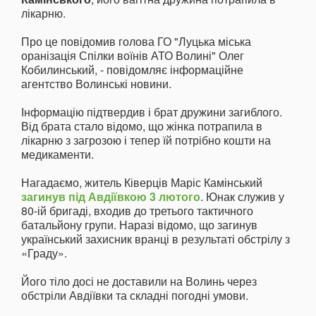
лікарню.
Про це повідомив голова ГО "Луцька міська
оранізація Спілки воїнів АТО Волині" Олег
Кобилинський, - повідомляє інформаційне
агентство Волинські новини.
Інформацію підтвердив і брат дружини загиблого.
Від брата стало відомо, що жінка потрапила в
лікарню з загрозою і тепер їй потрібно кошти на
медикаменти.
Нагадаємо, житель Ківерців Маріс Камінський
загинув під Авдіївкою 3 лютого
. Юнак служив у
80-ій бригаді, входив до третього тактичного
батальйону групи. Наразі відомо, що загинув
український захисник вранці в результаті обстрілу з
«Граду».
Його тіло досі не доставили на Волинь через
обстріли Авдіївки та складні погодні умови.