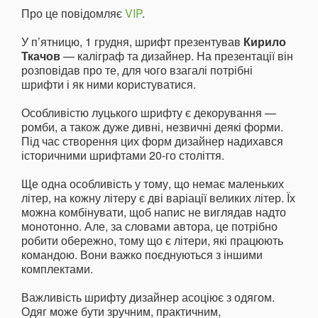
Про це повідомляє
VIP
.
У п’ятницю, 1 грудня, шрифт презентував
Кирило
Ткачов
— каліграф та дизайнер. На презентації він
розповідав про те, для чого взагалі потрібні
шрифти і як ними користуватися.
Особливістю луцького шрифту є декорування —
ромби, а також дуже дивні, незвичні деякі форми.
Під час створення цих форм дизайнер надихався
історичними шрифтами 20-го століття.
Ще одна особливість у тому, що немає маленьких
літер, на кожну літеру є дві варіації великих літер. Їх
можна комбінувати, щоб напис не виглядав надто
монотонно. Але, за словами автора, це потрібно
робити обережно, тому що є літери, які працюють
командою. Вони важко поєднуються з іншими
комплектами.
Важливість шрифту дизайнер асоціює з одягом.
Одяг може бути зручним, практичним,