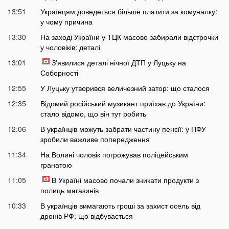
13:51
Українцям доведеться більше платити за комуналку:
у чому причина
13:30
На заході України у ТЦК масово забирали відстрочки
у чоловіків: деталі
13:01
Зʼявилися деталі нічної ДТП у Луцьку на
Соборності
12:55
У Луцьку утворився величезний затор: що сталося
12:35
Відомий російський музикант приїхав до України:
стало відомо, що він тут робить
12:06
В українців можуть забрати частину пенсії: у ПФУ
зробили важливе попередження
11:34
На Волині чоловік погрожував поліцейським
гранатою
11:05
В Україні масово почали зникати продукти з
полиць магазинів
10:33
В українців вимагають гроші за захист осель від
дронів РФ: що відбувається