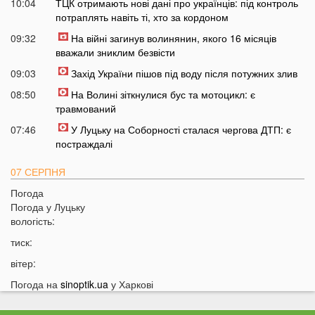
10:04
ТЦК отримають нові дані про українців: під контроль
потраплять навіть ті, хто за кордоном
09:32
На війні загинув волинянин, якого 16 місяців
вважали зниклим безвісти
09:03
Захід України пішов під воду після потужних злив
08:50
На Волині зіткнулися бус та мотоцикл: є
травмований
07:46
У Луцьку на Соборності сталася чергова ДТП: є
постраждалі
07 СЕРПНЯ
Погода
20:31
Від цих напоїв ви будете спати як немовля
Погода у
Луцьку
20:17
Три знаки Зодіаку несподівано розбагатіють
вологість:
найближчим часом
тиск:
19:49
Назвали 5 побутових справ, які не можна робити в
вітер:
суботу та неділю
Погода на
sinoptik.ua
у Харкові
19:30
Назвали найжадібніших чоловіків за знаком Зодіаку
19:15
Ці речі категорично заборонено робити під час грози