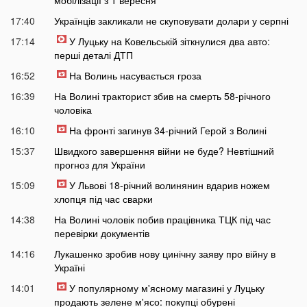
мобілізації з 1 вересня
17:40
Українців закликали не скуповувати долари у серпні
17:14
У Луцьку на Ковельській зіткнулися два авто:
перші деталі ДТП
16:52
На Волинь насувається гроза
16:39
На Волині тракторист збив на смерть 58-річного
чоловіка
16:10
На фронті загинув 34-річний Герой з Волині
15:37
Швидкого завершення війни не буде? Невтішний
прогноз для України
15:09
У Львові 18-річний волинянин вдарив ножем
хлопця під час сварки
14:38
На Волині чоловік побив працівника ТЦК під час
перевірки документів
14:16
Лукашенко зробив нову цинічну заяву про війну в
Україні
14:01
У популярному м'ясному магазині у Луцьку
продають зелене м'ясо: покупці обурені